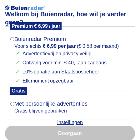
Welkom bij Buienradar, hoe wil je verder
gaan?
Premium € 6,99 / jaar
Mogen we je locatie gebruiken voor het
Na gisteren de hele dag regen vandaag een prachtige
weer?
dag in het zwarte woud.
Buienradar Premium
Voor slechts
€ 6,99 per jaar
(€ 0,58 per maand)
Advertentievrij en privacy veilig
Ontvang voor min. € 40,- aan cadeaus
Indien je hier nog geen akkoord op hebt gegeven,
verschijnt er zo een pop-up uit je browser waarin
10% donatie aan Staatsbosbeheer
deze toestemming gevraagd wordt.
Elk moment opzegbaar
Gratis
Is goed, toon de popup
Met persoonlijke advertenties
Gratis blijven gebruiken
Instellingen
Nu niet, misschien later
Doorgaan
Na gisteren de hele dag regen vandaag een prachtige
Gebruik je Safari en wil je niet elke dag deze pop-up zien?