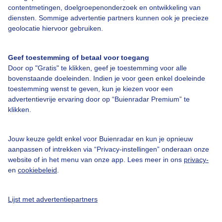
contentmetingen, doelgroepenonderzoek en ontwikkeling van
diensten. Sommige advertentie partners kunnen ook je precieze
geolocatie hiervoor gebruiken.
Over Buienradar
Geef toestemming of betaal voor toegang
Door op "Gratis" te klikken, geef je toestemming voor alle
Bedrijfsgegevens
bovenstaande doeleinden. Indien je voor geen enkel doeleinde
Veelgestelde vragen
toestemming wenst te geven, kun je kiezen voor een
advertentievrije ervaring door op “Buienradar Premium” te
Contact
klikken.
Toegankelijkheid
Gebruikersvoorwaarden
Jouw keuze geldt enkel voor Buienradar en kun je opnieuw
aanpassen of intrekken via “Privacy-instellingen” onderaan onze
Adverteren
website of in het menu van onze app. Lees meer in ons
privacy-
Buienradar Team
en
cookiebeleid
.
Privacy beleid
Lijst met advertentiepartners
Cookie beleid
Privacy instellingen