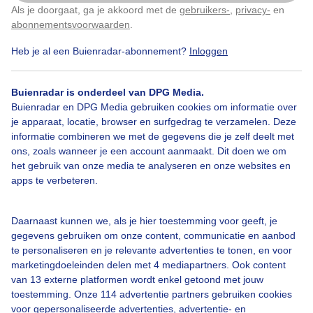
dag in het zwarte woud.
Als je doorgaat, ga je akkoord met de
gebruikers-
,
privacy-
en
Klik
hier
om dit aan te passen
abonnementsvoorwaarden
.
Door: Cynthia Van Leusden
Gemaakt: 12-05-2026, 18x bekeken
Heb je al een Buienradar-abonnement?
Inloggen
Buienradar is onderdeel van DPG Media.
Buienradar en DPG Media gebruiken cookies om informatie over
Zon
Wolken
Wind
je apparaat, locatie, browser en surfgedrag te verzamelen. Deze
informatie combineren we met de gegevens die je zelf deelt met
ons, zoals wanneer je een account aanmaakt. Dit doen we om
het gebruik van onze media te analyseren en onze websites en
Bekijk slideshow
apps te verbeteren.
Daarnaast kunnen we, als je hier toestemming voor geeft, je
gegevens gebruiken om onze content, communicatie en aanbod
te personaliseren en je relevante advertenties te tonen, en voor
Een moment geduld aub...
marketingdoeleinden delen met 4 mediapartners. Ook content
van 13 externe platformen wordt enkel getoond met jouw
toestemming. Onze 114 advertentie partners gebruiken cookies
voor gepersonaliseerde advertenties, advertentie- en