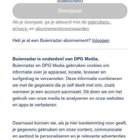
Is goed, toon de popup
Doorgaan
Nu niet, misschien later
Als je doorgaat, ga je akkoord met de
gebruikers-
,
privacy-
en
abonnementsvoorwaarden
.
Gebruik je Safari en wil je niet elke dag deze pop-up
zien?
Heb je al een Buienradar-abonnement?
Inloggen
Klik
hier
om dit aan te passen
Buienradar is onderdeel van DPG Media.
Buienradar en DPG Media gebruiken cookies om
informatie over je apparaat, locatie, browser en
surfgedrag te verzamelen. Deze informatie combineren
we met de gegevens die je zelf deelt met ons, zoals
wanneer je een account aanmaakt. Dit doen we om het
gebruik van onze media te analyseren en onze websites
en apps te verbeteren.
Daarnaast kunnen we, als je hier toestemming voor geeft,
je gegevens gebruiken om onze content, communicatie
en aanbod te personaliseren en je relevante advertenties