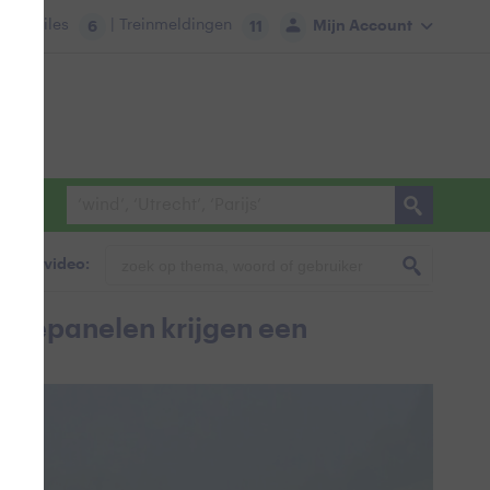
tie:
Files
| Treinmeldingen
Mijn Account
6
11
foto & video:
zonnepanelen krijgen een