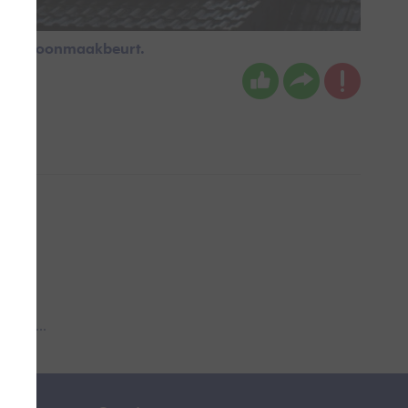
 een schoonmaakbeurt.
 aub...