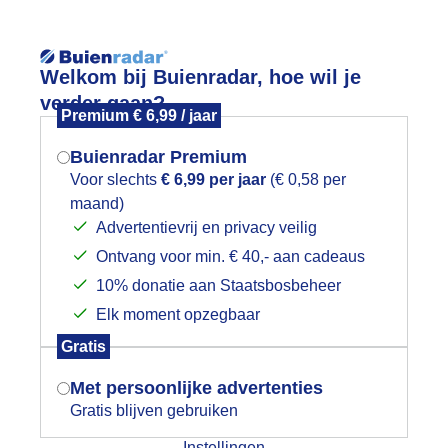
Reisinforma
Welkom bij Buienradar, hoe wil je
verder gaan?
Premium € 6,99 / jaar
Buienradar Premium
Voor slechts
€ 6,99 per jaar
(€ 0,58 per
wijd
Foto en video
Weerzine
maand)
Mogen we je locatie gebruiken voor
Advertentievrij en privacy veilig
het weer?
Zoeken in 
Ontvang voor min. € 40,- aan cadeaus
10% donatie aan Staatsbosbeheer
t ziet grijs in het dal van regen. De 
Elk moment opzegbaar
choonmaakbeurt.
Indien je hier nog geen akkoord op hebt
Gratis
gegeven, verschijnt er zo een pop-up uit
je browser waarin deze toestemming
Met persoonlijke advertenties
gevraagd wordt.
Gratis blijven gebruiken
Instellingen