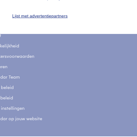
uienradar
Mijn weer
fsgegevens
De Bilt
Lijst met advertentiepartners
stelde vragen
t
elijkheid
kersvoorwaarden
eren
adar Team
 beleid
 beleid
 instellingen
adar op jouw website