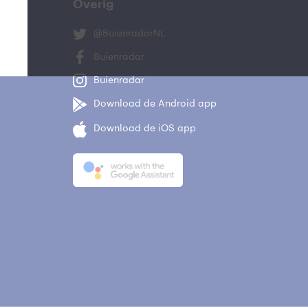
Overig
@BuienradarNL
Buienradar
Buienradar
Download de Android app
Download de iOS app