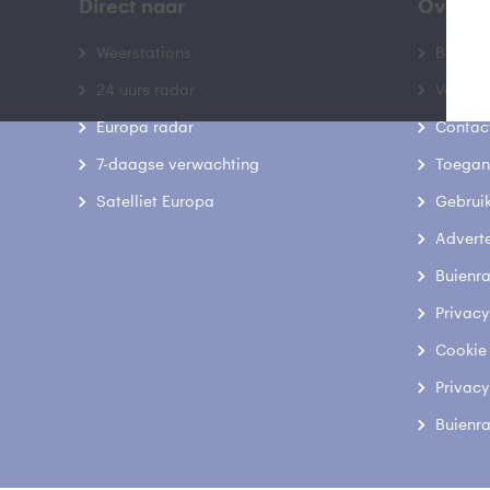
Direct naar
Over B
Weerstations
Bedrij
24 uurs radar
Veelge
Europa radar
Contac
7-daagse verwachting
Toegank
Satelliet Europa
Gebrui
Advert
Buienr
Privacy
Cookie
Privacy
Buienr