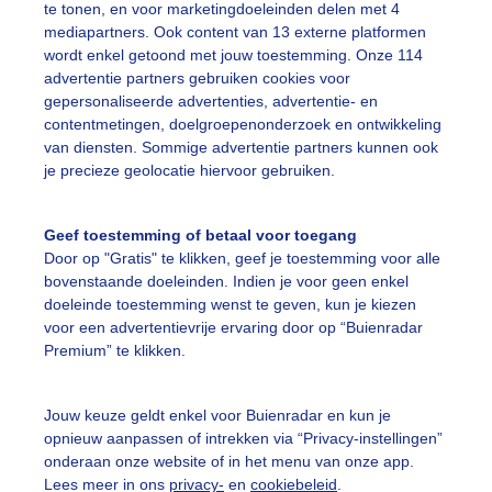
te tonen, en voor marketingdoeleinden delen met 4
mediapartners. Ook content van 13 externe platformen
wordt enkel getoond met jouw toestemming. Onze 114
 ziet grijs in het dal van regen. De zonnepanelen krijgen
advertentie partners gebruiken cookies voor
gepersonaliseerde advertenties, advertentie- en
r: Cynthia Van Leusden
Gemaakt: 11-05-2026, 12x bekeken
contentmetingen, doelgroepenonderzoek en ontwikkeling
van diensten. Sommige advertentie partners kunnen ook
egen
Wolken
Wind
je precieze geolocatie hiervoor gebruiken.
Geef toestemming of betaal voor toegang
ekijk slideshow
Door op "Gratis" te klikken, geef je toestemming voor alle
bovenstaande doeleinden. Indien je voor geen enkel
doeleinde toestemming wenst te geven, kun je kiezen
voor een advertentievrije ervaring door op “Buienradar
Premium” te klikken.
Een moment geduld
Jouw keuze geldt enkel voor Buienradar en kun je
opnieuw aanpassen of intrekken via “Privacy-instellingen”
onderaan onze website of in het menu van onze app.
Lees meer in ons
privacy-
en
cookiebeleid
.