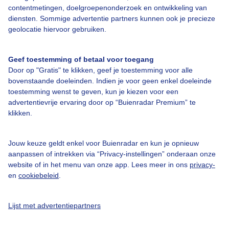
Bedrijfsgegevens
contentmetingen, doelgroepenonderzoek en ontwikkeling van
diensten. Sommige advertentie partners kunnen ook je precieze
Veelgestelde vragen
geolocatie hiervoor gebruiken.
Contact
Toegankelijkheid
Geef toestemming of betaal voor toegang
Door op "Gratis" te klikken, geef je toestemming voor alle
Gebruikersvoorwaarden
bovenstaande doeleinden. Indien je voor geen enkel doeleinde
Adverteren
toestemming wenst te geven, kun je kiezen voor een
advertentievrije ervaring door op “Buienradar Premium” te
Buienradar Team
klikken.
Privacy beleid
Cookie beleid
Jouw keuze geldt enkel voor Buienradar en kun je opnieuw
aanpassen of intrekken via “Privacy-instellingen” onderaan onze
Privacy instellingen
website of in het menu van onze app. Lees meer in ons
privacy-
en
cookiebeleid
.
Gratis weerdata
@BuienradarNL
Lijst met advertentiepartners
Buienradar