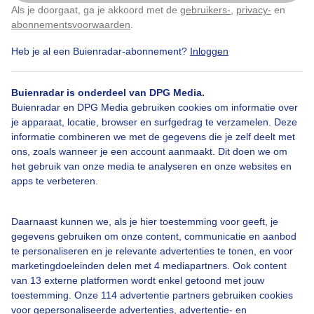
Als je doorgaat, ga je akkoord met de
gebruikers-
,
privacy-
en
Klik
hier
om dit aan te passen
Lente
Zon
Regen
abonnementsvoorwaarden
.
Heb je al een Buienradar-abonnement?
Inloggen
Bekijk slideshow
Buienradar is onderdeel van DPG Media.
Buienradar en DPG Media gebruiken cookies om informatie over
je apparaat, locatie, browser en surfgedrag te verzamelen. Deze
informatie combineren we met de gegevens die je zelf deelt met
ons, zoals wanneer je een account aanmaakt. Dit doen we om
het gebruik van onze media te analyseren en onze websites en
Een moment geduld aub...
apps te verbeteren.
Daarnaast kunnen we, als je hier toestemming voor geeft, je
gegevens gebruiken om onze content, communicatie en aanbod
te personaliseren en je relevante advertenties te tonen, en voor
marketingdoeleinden delen met 4 mediapartners. Ook content
Over Buienradar
van 13 externe platformen wordt enkel getoond met jouw
toestemming. Onze 114 advertentie partners gebruiken cookies
voor gepersonaliseerde advertenties, advertentie- en