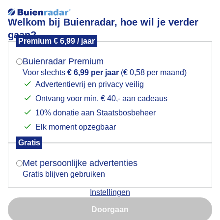
Welkom bij Buienradar, hoe wil je verder
gaan?
Premium € 6,99 / jaar
Mogen we je locatie gebruiken voor het
Weer een buitje met daarna opklaringen
weer?
Buienradar Premium
Voor slechts
€ 6,99 per jaar
(€ 0,58 per maand)
Advertentievrij en privacy veilig
Ontvang voor min. € 40,- aan cadeaus
Indien je hier nog geen akkoord op hebt gegeven,
verschijnt er zo een pop-up uit je browser waarin
10% donatie aan Staatsbosbeheer
deze toestemming gevraagd wordt.
Elk moment opzegbaar
Gratis
Is goed, toon de popup
Buitje met daarna opklaringen
Met persoonlijke advertenties
Gratis blijven gebruiken
Door: Anne-Marie van Iersel
Gemaakt: 11-05-2026, 26x bekeken
Instellingen
Nu niet, misschien later
Doorgaan
Gebruik je Safari en wil je niet elke dag deze pop-up zien?