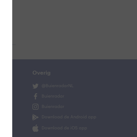
 aub...
Overig
@BuienradarNL
Buienradar
Buienradar
Download de Android app
Download de iOS app