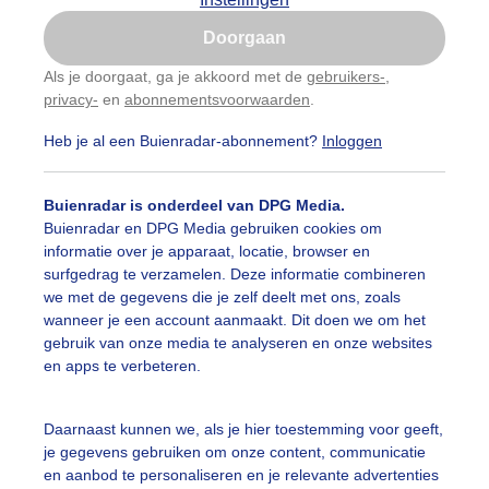
Is goed, toon de popup
Doorgaan
Nu niet, misschien later
Als je doorgaat, ga je akkoord met de
gebruikers-
,
privacy-
en
abonnementsvoorwaarden
.
Gebruik je Safari en wil je niet elke dag deze pop-up
zien?
Heb je al een Buienradar-abonnement?
Inloggen
Klik
hier
om dit aan te passen
Buienradar is onderdeel van DPG Media.
Buienradar en DPG Media gebruiken cookies om
informatie over je apparaat, locatie, browser en
surfgedrag te verzamelen. Deze informatie combineren
we met de gegevens die je zelf deelt met ons, zoals
s vandaag, dikkere kleding
wanneer je een account aanmaakt. Dit doen we om het
gebruik van onze media te analyseren en onze websites
r: Anne-Marie van Iersel
Gemaakt: 11-05-2026, 24x bekeken
en apps te verbeteren.
on
Wolken
Wind
Daarnaast kunnen we, als je hier toestemming voor geeft,
je gegevens gebruiken om onze content, communicatie
en aanbod te personaliseren en je relevante advertenties