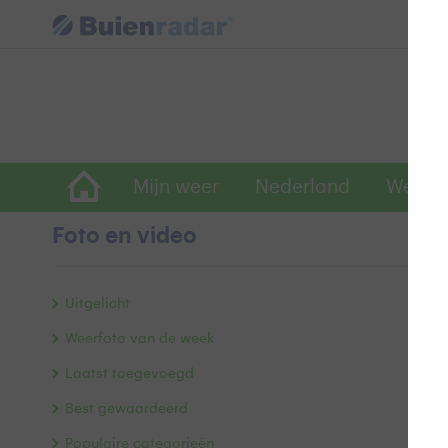
Mijn weer
Nederland
Wereld
Foto en video
F
Uitgelicht
Weerfoto van de week
Laatst toegevoegd
Best gewaardeerd
Populaire categorieën