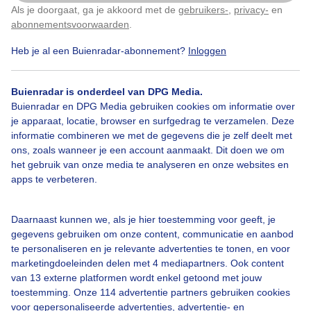
Als je doorgaat, ga je akkoord met de
gebruikers-
,
privacy-
en
Klik
hier
om dit aan te passen
abonnementsvoorwaarden
.
Heb je al een Buienradar-abonnement?
Inloggen
Zon
Wolken
Buienradar is onderdeel van DPG Media.
Buienradar en DPG Media gebruiken cookies om informatie over
Bekijk slideshow
je apparaat, locatie, browser en surfgedrag te verzamelen. Deze
informatie combineren we met de gegevens die je zelf deelt met
ons, zoals wanneer je een account aanmaakt. Dit doen we om
het gebruik van onze media te analyseren en onze websites en
apps te verbeteren.
Een moment geduld aub...
Daarnaast kunnen we, als je hier toestemming voor geeft, je
gegevens gebruiken om onze content, communicatie en aanbod
te personaliseren en je relevante advertenties te tonen, en voor
marketingdoeleinden delen met 4 mediapartners. Ook content
van 13 externe platformen wordt enkel getoond met jouw
toestemming. Onze 114 advertentie partners gebruiken cookies
voor gepersonaliseerde advertenties, advertentie- en
Over Buienradar