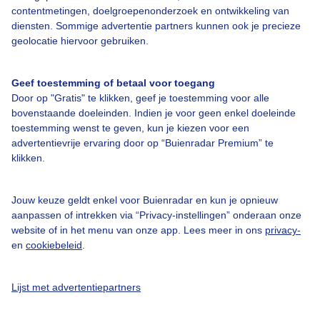
contentmetingen, doelgroepenonderzoek en ontwikkeling van
diensten. Sommige advertentie partners kunnen ook je precieze
Bedrijfsgegevens
geolocatie hiervoor gebruiken.
Veelgestelde vragen
Geef toestemming of betaal voor toegang
Contact
Door op "Gratis" te klikken, geef je toestemming voor alle
Toegankelijkheid
bovenstaande doeleinden. Indien je voor geen enkel doeleinde
toestemming wenst te geven, kun je kiezen voor een
Gebruikersvoorwaarden
advertentievrije ervaring door op “Buienradar Premium” te
klikken.
Adverteren
Buienradar Team
Jouw keuze geldt enkel voor Buienradar en kun je opnieuw
Privacy beleid
aanpassen of intrekken via “Privacy-instellingen” onderaan onze
website of in het menu van onze app. Lees meer in ons
privacy-
Cookie beleid
en
cookiebeleid
.
Privacy instellingen
Gratis weerdata
Lijst met advertentiepartners
@BuienradarNL