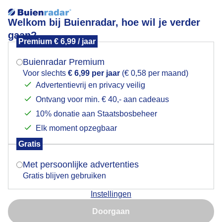
Welkom bij Buienradar, hoe wil je verder
gaan?
Premium € 6,99 / jaar
Mogen we je locatie gebruiken voor het
Het zonnetje is erbij
weer?
Buienradar Premium
Voor slechts
€ 6,99 per jaar
(€ 0,58 per maand)
Advertentievrij en privacy veilig
Ontvang voor min. € 40,- aan cadeaus
Indien je hier nog geen akkoord op hebt gegeven,
verschijnt er zo een pop-up uit je browser waarin
10% donatie aan Staatsbosbeheer
deze toestemming gevraagd wordt.
Elk moment opzegbaar
Gratis
Is goed, toon de popup
Met persoonlijke advertenties
Gratis blijven gebruiken
Zojuist langs de lek
Instellingen
Nu niet, misschien later
Door: Dilia van Zon
Gemaakt: 11-05-2026, 54x bekeken
Doorgaan
Gebruik je Safari en wil je niet elke dag deze pop-up zien?