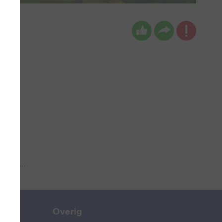
 aub...
Overig