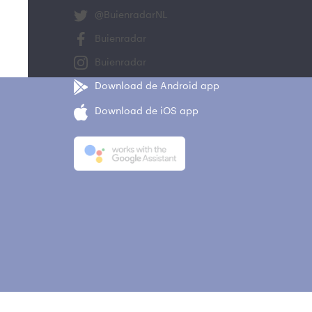
@BuienradarNL
Buienradar
Buienradar
Download de Android app
Download de iOS app