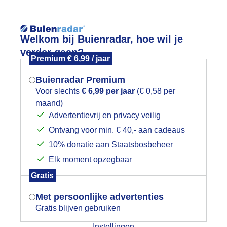
Reisinforma
Welkom bij Buienradar, hoe wil je
verder gaan?
Premium € 6,99 / jaar
Buienradar Premium
Voor slechts
€ 6,99 per jaar
(€ 0,58 per
wijd
Foto en video
Weerzine
maand)
Mogen we je locatie gebruiken voor
Advertentievrij en privacy veilig
het weer?
Zoeken in 
Ontvang voor min. € 40,- aan cadeaus
10% donatie aan Staatsbosbeheer
aar komt de zon
Elk moment opzegbaar
Indien je hier nog geen akkoord op hebt
Gratis
gegeven, verschijnt er zo een pop-up uit
je browser waarin deze toestemming
Met persoonlijke advertenties
gevraagd wordt.
Gratis blijven gebruiken
Instellingen