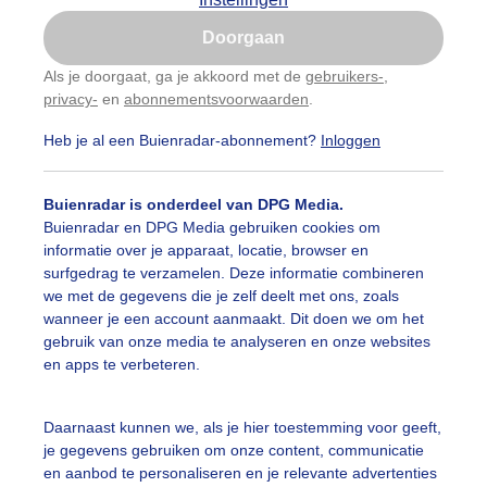
Is goed, toon de popup
Doorgaan
Nu niet, misschien later
Als je doorgaat, ga je akkoord met de
gebruikers-
,
privacy-
en
abonnementsvoorwaarden
.
Gebruik je Safari en wil je niet elke dag deze pop-up
zien?
Heb je al een Buienradar-abonnement?
Inloggen
Klik
hier
om dit aan te passen
Buienradar is onderdeel van DPG Media.
Buienradar en DPG Media gebruiken cookies om
informatie over je apparaat, locatie, browser en
surfgedrag te verzamelen. Deze informatie combineren
we met de gegevens die je zelf deelt met ons, zoals
wanneer je een account aanmaakt. Dit doen we om het
gebruik van onze media te analyseren en onze websites
en apps te verbeteren.
Daarnaast kunnen we, als je hier toestemming voor geeft,
je gegevens gebruiken om onze content, communicatie
en aanbod te personaliseren en je relevante advertenties