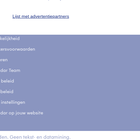
fsgegevens
De Bilt
Lijst met advertentiepartners
stelde vragen
t
elijkheid
kersvoorwaarden
eren
adar Team
 beleid
 beleid
 instellingen
adar op jouw website
en. Geen tekst- en datamining.