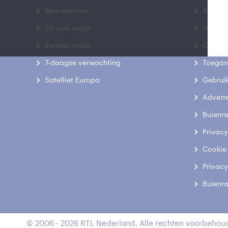
Weerstations
Bedrij
24 uurs radar
Veelge
Europa radar
Contac
7-daagse verwachting
Toegank
Satelliet Europa
Gebrui
Advert
Buienr
Privacy
Cookie
Privacy
Buienr
© 2006 - 2026 RTL Nederland. Alle rechten voorbehoud