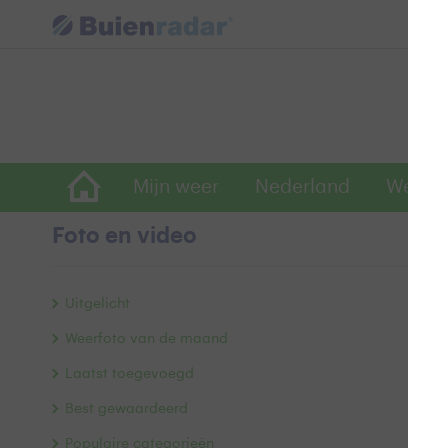
Mijn weer
Nederland
Wereld
Foto en video
D
Uitgelicht
Weerfoto van de maand
Laatst toegevoegd
Best gewaardeerd
Populaire categorieën