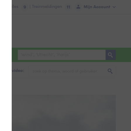
tie:
Files
| Treinmeldingen
Mijn Account
9
11
foto & video: