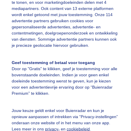
te tonen, en voor marketingdoeleinden delen met 4
ar komt de zon
mediapartners. Ook content van 13 externe platformen
wordt enkel getoond met jouw toestemming. Onze 114
r: Cynthia Van Leusden
Gemaakt: 11-05-2026, 28x bekeken
advertentie partners gebruiken cookies voor
gepersonaliseerde advertenties, advertentie- en
contentmetingen, doelgroepenonderzoek en ontwikkeling
on
Wolken
van diensten. Sommige advertentie partners kunnen ook
je precieze geolocatie hiervoor gebruiken.
ekijk slideshow
Geef toestemming of betaal voor toegang
Door op "Gratis" te klikken, geef je toestemming voor alle
bovenstaande doeleinden. Indien je voor geen enkel
doeleinde toestemming wenst te geven, kun je kiezen
voor een advertentievrije ervaring door op “Buienradar
Premium” te klikken.
Een moment geduld
Jouw keuze geldt enkel voor Buienradar en kun je
opnieuw aanpassen of intrekken via “Privacy-instellingen”
onderaan onze website of in het menu van onze app.
uienradar
Mijn weer
Lees meer in ons
privacy-
en
cookiebeleid
.