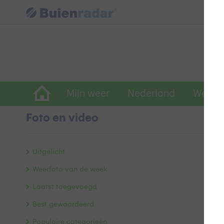
Mijn weer
Nederland
Wereld
Foto en video
G
Uitgelicht
v
Weerfoto van de week
Laatst toegevoegd
Best gewaardeerd
Populaire categorieën