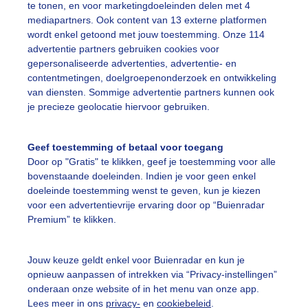
te tonen, en voor marketingdoeleinden delen met 4
mediapartners. Ook content van 13 externe platformen
wordt enkel getoond met jouw toestemming. Onze 114
edemorgen. Ook bij de oosterburen bewolkt en druilerig 
advertentie partners gebruiken cookies voor
gepersonaliseerde advertenties, advertentie- en
r: Cynthia Van Leusden
Gemaakt: 11-05-2026, 16x bekeken
contentmetingen, doelgroepenonderzoek en ontwikkeling
van diensten. Sommige advertentie partners kunnen ook
ist
Regen
Wolken
je precieze geolocatie hiervoor gebruiken.
Geef toestemming of betaal voor toegang
ekijk slideshow
Door op "Gratis" te klikken, geef je toestemming voor alle
bovenstaande doeleinden. Indien je voor geen enkel
doeleinde toestemming wenst te geven, kun je kiezen
voor een advertentievrije ervaring door op “Buienradar
Premium” te klikken.
Een moment geduld
Jouw keuze geldt enkel voor Buienradar en kun je
opnieuw aanpassen of intrekken via “Privacy-instellingen”
onderaan onze website of in het menu van onze app.
Lees meer in ons
privacy-
en
cookiebeleid
.