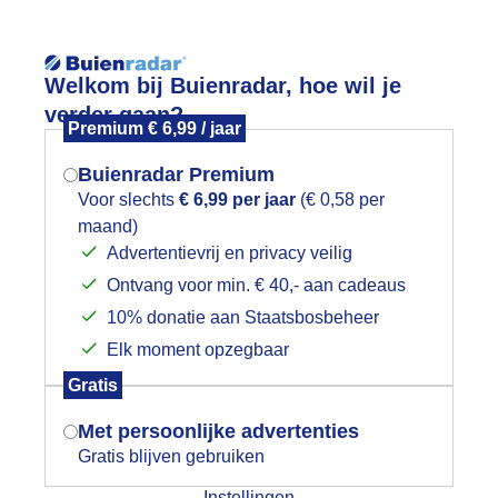
Reisinforma
Welkom bij Buienradar, hoe wil je
verder gaan?
Premium € 6,99 / jaar
Buienradar Premium
Voor slechts
€ 6,99 per jaar
(€ 0,58 per
wijd
Foto en video
Weerzine
maand)
Mogen we je locatie gebruiken voor
Advertentievrij en privacy veilig
het weer?
Zoeken in 
Ontvang voor min. € 40,- aan cadeaus
10% donatie aan Staatsbosbeheer
oedemorgen. Ook bij de oosterburen 
Elk moment opzegbaar
roeg.
Indien je hier nog geen akkoord op hebt
Gratis
gegeven, verschijnt er zo een pop-up uit
je browser waarin deze toestemming
Met persoonlijke advertenties
gevraagd wordt.
Gratis blijven gebruiken
Instellingen