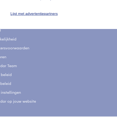
uienradar
Mijn weer
fsgegevens
De Bilt
Lijst met advertentiepartners
stelde vragen
t
elijkheid
kersvoorwaarden
eren
adar Team
 beleid
 beleid
 instellingen
adar op jouw website