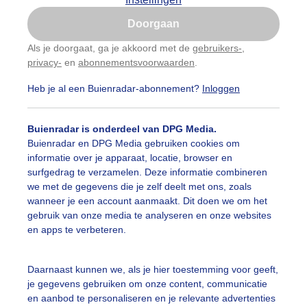
Is goed, toon de popup
Doorgaan
Nu niet, misschien later
Als je doorgaat, ga je akkoord met de
gebruikers-
,
privacy-
en
abonnementsvoorwaarden
.
Gebruik je Safari en wil je niet elke dag deze pop-up
zien?
Heb je al een Buienradar-abonnement?
Inloggen
Klik
hier
om dit aan te passen
Buienradar is onderdeel van DPG Media.
Buienradar en DPG Media gebruiken cookies om
informatie over je apparaat, locatie, browser en
surfgedrag te verzamelen. Deze informatie combineren
we met de gegevens die je zelf deelt met ons, zoals
wanneer je een account aanmaakt. Dit doen we om het
gebruik van onze media te analyseren en onze websites
en apps te verbeteren.
Daarnaast kunnen we, als je hier toestemming voor geeft,
je gegevens gebruiken om onze content, communicatie
en aanbod te personaliseren en je relevante advertenties