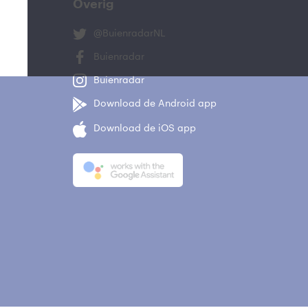
Overig
@BuienradarNL
Buienradar
Buienradar
Download de Android app
Download de iOS app