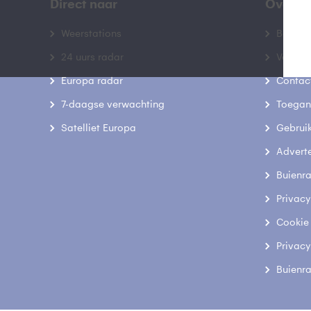
Direct naar
Over B
Weerstations
Bedrij
24 uurs radar
Veelge
Europa radar
Contac
7-daagse verwachting
Toegank
Satelliet Europa
Gebrui
Advert
Buienr
Privacy
Cookie
Privacy
Buienr