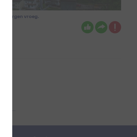
vanmorgen vroeg.
 aub...