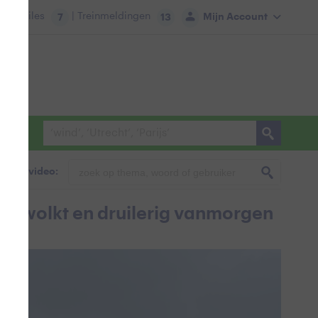
tie:
Files
| Treinmeldingen
Mijn Account
7
13
foto & video:
bewolkt en druilerig vanmorgen