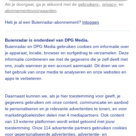
Als je doorgaat, ga je akkoord met de
gebruikers-
,
privacy-
en
Klik
hier
om dit aan te passen
abonnementsvoorwaarden
.
Zon
Wind
Heb je al een Buienradar-abonnement?
Inloggen
Buienradar is onderdeel van DPG Media.
Bekijk slideshow
Buienradar en DPG Media gebruiken cookies om informatie over
je apparaat, locatie, browser en surfgedrag te verzamelen. Deze
informatie combineren we met de gegevens die je zelf deelt met
ons, zoals wanneer je een account aanmaakt. Dit doen we om
het gebruik van onze media te analyseren en onze websites en
apps te verbeteren.
Een moment geduld aub...
Daarnaast kunnen we, als je hier toestemming voor geeft, je
gegevens gebruiken om onze content, communicatie en aanbod
te personaliseren en je relevante advertenties te tonen, en voor
marketingdoeleinden delen met 4 mediapartners. Ook content
van 13 externe platformen wordt enkel getoond met jouw
toestemming. Onze 114 advertentie partners gebruiken cookies
Over Buienradar
voor gepersonaliseerde advertenties, advertentie- en