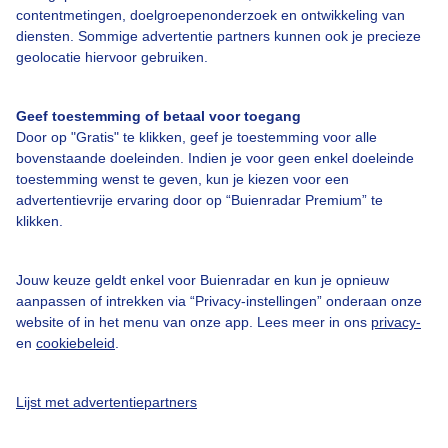
contentmetingen, doelgroepenonderzoek en ontwikkeling van
Bedrijfsgegevens
diensten. Sommige advertentie partners kunnen ook je precieze
geolocatie hiervoor gebruiken.
Veelgestelde vragen
Contact
Geef toestemming of betaal voor toegang
Toegankelijkheid
Door op "Gratis" te klikken, geef je toestemming voor alle
bovenstaande doeleinden. Indien je voor geen enkel doeleinde
Gebruikersvoorwaarden
toestemming wenst te geven, kun je kiezen voor een
advertentievrije ervaring door op “Buienradar Premium” te
Adverteren
klikken.
Buienradar Team
Privacy beleid
Jouw keuze geldt enkel voor Buienradar en kun je opnieuw
aanpassen of intrekken via “Privacy-instellingen” onderaan onze
Cookie beleid
website of in het menu van onze app. Lees meer in ons
privacy-
Privacy instellingen
en
cookiebeleid
.
Gratis weerdata
Lijst met advertentiepartners
@BuienradarNL