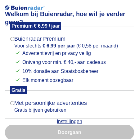
Welkom bij Buienradar, hoe wil je verder
gaan?
Premium € 6,99 / jaar
Mogen we je locatie gebruiken voor het
Zonnig met een stevige wind
weer?
Buienradar Premium
Voor slechts
€ 6,99 per jaar
(€ 0,58 per maand)
Advertentievrij en privacy veilig
Ontvang voor min. € 40,- aan cadeaus
Indien je hier nog geen akkoord op hebt gegeven,
verschijnt er zo een pop-up uit je browser waarin
10% donatie aan Staatsbosbeheer
deze toestemming gevraagd wordt.
Elk moment opzegbaar
Gratis
Is goed, toon de popup
Met persoonlijke advertenties
Gratis blijven gebruiken
Instellingen
Nu niet, misschien later
Door: Jolanda Pelkmans
Gemaakt: 10-05-2026, 57x bekeken
Doorgaan
Gebruik je Safari en wil je niet elke dag deze pop-up zien?