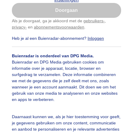
Is goed, toon de popup
Doorgaan
Nu niet, misschien later
Als je doorgaat, ga je akkoord met de
gebruikers-
,
privacy-
en
abonnementsvoorwaarden
.
Gebruik je Safari en wil je niet elke dag deze pop-up
zien?
Heb je al een Buienradar-abonnement?
Inloggen
Klik
hier
om dit aan te passen
Buienradar is onderdeel van DPG Media.
Buienradar en DPG Media gebruiken cookies om
informatie over je apparaat, locatie, browser en
surfgedrag te verzamelen. Deze informatie combineren
we met de gegevens die je zelf deelt met ons, zoals
wanneer je een account aanmaakt. Dit doen we om het
gebruik van onze media te analyseren en onze websites
en apps te verbeteren.
Daarnaast kunnen we, als je hier toestemming voor geeft,
r: Jolanda Pelkmans
Gemaakt: 10-05-2026, 32x bekeken
je gegevens gebruiken om onze content, communicatie
en aanbod te personaliseren en je relevante advertenties