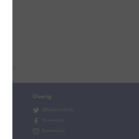
 aub...
Overig
@BuienradarNL
Buienradar
Buienradar