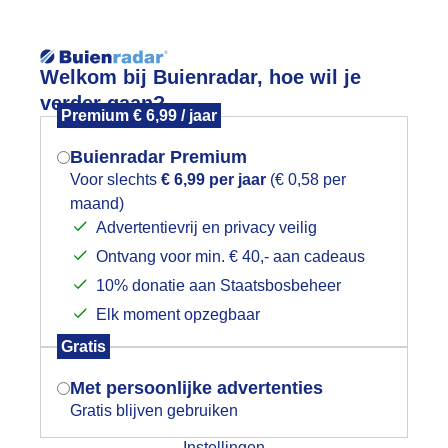
Reisinforma
Welkom bij Buienradar, hoe wil je
verder gaan?
Premium € 6,99 / jaar
Buienradar Premium
Voor slechts
€ 6,99 per jaar
(€ 0,58 per
wijd
Foto en video
Weerzine
maand)
Mogen we je locatie gebruiken voor
Advertentievrij en privacy veilig
het weer?
Zoeken in 
Ontvang voor min. € 40,- aan cadeaus
10% donatie aan Staatsbosbeheer
onnig met een stevige wind
Elk moment opzegbaar
Indien je hier nog geen akkoord op hebt
Gratis
gegeven, verschijnt er zo een pop-up uit
je browser waarin deze toestemming
Met persoonlijke advertenties
gevraagd wordt.
Gratis blijven gebruiken
Instellingen