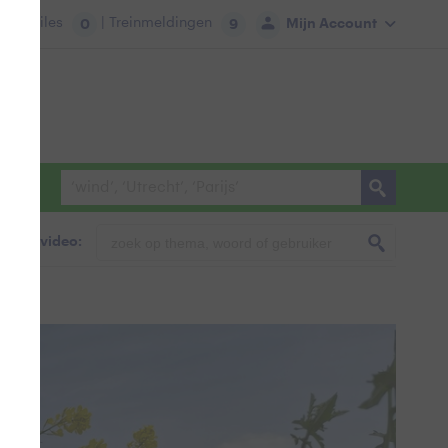
tie:
Files
| Treinmeldingen
Mijn Account
0
9
foto & video: