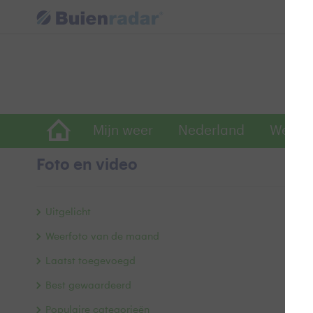
Mijn weer
Nederland
Wereld
Foto en video
Z
Uitgelicht
Weerfoto van de maand
Laatst toegevoegd
Best gewaardeerd
Populaire categorieën