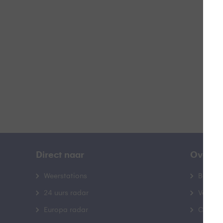
L
B
Direct naar
Over B
Weerstations
Bedrij
24 uurs radar
Veelge
Europa radar
Contac