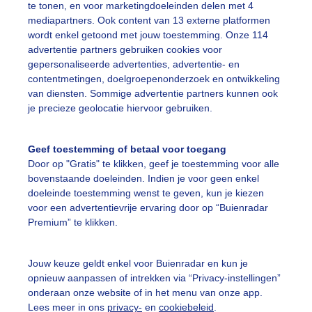
entedag
Zon
Wind
te tonen, en voor marketingdoeleinden delen met 4
mediapartners. Ook content van 13 externe platformen
wordt enkel getoond met jouw toestemming. Onze 114
advertentie partners gebruiken cookies voor
ekijk slideshow
gepersonaliseerde advertenties, advertentie- en
contentmetingen, doelgroepenonderzoek en ontwikkeling
van diensten. Sommige advertentie partners kunnen ook
je precieze geolocatie hiervoor gebruiken.
Geef toestemming of betaal voor toegang
Een moment geduld
Door op "Gratis" te klikken, geef je toestemming voor alle
bovenstaande doeleinden. Indien je voor geen enkel
doeleinde toestemming wenst te geven, kun je kiezen
voor een advertentievrije ervaring door op “Buienradar
uienradar
Mijn weer
Premium” te klikken.
fsgegevens
De Bilt
Jouw keuze geldt enkel voor Buienradar en kun je
stelde vragen
opnieuw aanpassen of intrekken via “Privacy-instellingen”
onderaan onze website of in het menu van onze app.
t
Lees meer in ons
privacy-
en
cookiebeleid
.