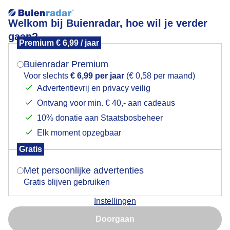
Welkom bij Buienradar, hoe wil je verder
gaan?
Premium € 6,99 / jaar
Mogen we je locatie gebruiken voor het
Lees meer.
weer?
Buienradar Premium
Zon wolken en wind
Voor slechts
€ 6,99 per jaar
(€ 0,58 per maand)
Advertentievrij en privacy veilig
Ontvang voor min. € 40,- aan cadeaus
Indien je hier nog geen akkoord op hebt gegeven,
verschijnt er zo een pop-up uit je browser waarin
10% donatie aan Staatsbosbeheer
deze toestemming gevraagd wordt.
Elk moment opzegbaar
Gratis
Is goed, toon de popup
Met persoonlijke advertenties
Gratis blijven gebruiken
Instellingen
Nu niet, misschien later
Zon wolken en wind
Doorgaan
Gebruik je Safari en wil je niet elke dag deze pop-up zien?