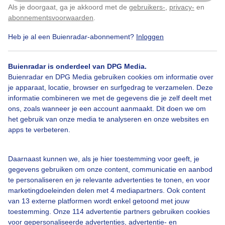
Als je doorgaat, ga je akkoord met de
gebruikers-
,
privacy-
en
Klik
hier
om dit aan te passen
Door: Annet Piet
Gemaakt: 10-05-2026, 32x bekeken
abonnementsvoorwaarden
.
Heb je al een Buienradar-abonnement?
Inloggen
Zon
Wolken
Wind
Buienradar is onderdeel van DPG Media.
Buienradar en DPG Media gebruiken cookies om informatie over
je apparaat, locatie, browser en surfgedrag te verzamelen. Deze
informatie combineren we met de gegevens die je zelf deelt met
Bekijk slideshow
ons, zoals wanneer je een account aanmaakt. Dit doen we om
het gebruik van onze media te analyseren en onze websites en
apps te verbeteren.
Daarnaast kunnen we, als je hier toestemming voor geeft, je
Een moment geduld aub...
gegevens gebruiken om onze content, communicatie en aanbod
te personaliseren en je relevante advertenties te tonen, en voor
marketingdoeleinden delen met 4 mediapartners. Ook content
van 13 externe platformen wordt enkel getoond met jouw
toestemming. Onze 114 advertentie partners gebruiken cookies
voor gepersonaliseerde advertenties, advertentie- en