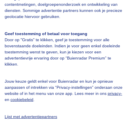
contentmetingen, doelgroepenonderzoek en ontwikkeling van
diensten. Sommige advertentie partners kunnen ook je precieze
Over Buienradar
geolocatie hiervoor gebruiken.
Bedrijfsgegevens
Geef toestemming of betaal voor toegang
Veelgestelde vragen
Door op "Gratis" te klikken, geef je toestemming voor alle
bovenstaande doeleinden. Indien je voor geen enkel doeleinde
Contact
toestemming wenst te geven, kun je kiezen voor een
advertentievrije ervaring door op “Buienradar Premium” te
Toegankelijkheid
klikken.
Gebruikersvoorwaarden
Adverteren
Jouw keuze geldt enkel voor Buienradar en kun je opnieuw
aanpassen of intrekken via “Privacy-instellingen” onderaan onze
Buienradar Team
website of in het menu van onze app. Lees meer in ons
privacy-
Privacy beleid
en
cookiebeleid
.
Cookie beleid
Lijst met advertentiepartners
Privacy instellingen
Gratis weerdata