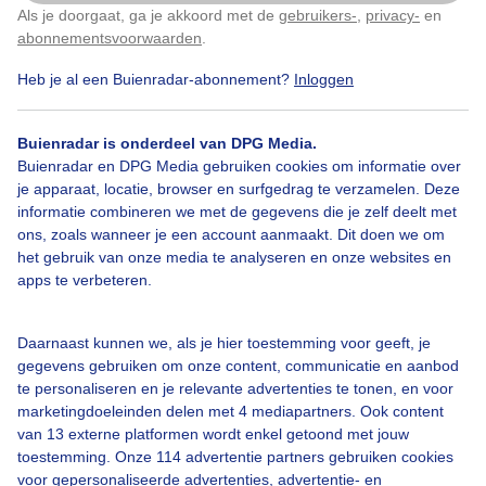
Als je doorgaat, ga je akkoord met de
gebruikers-
,
privacy-
en
Klik
hier
om dit aan te passen
Door: Annet Piet
Gemaakt: 09-05-2026, 35x bekeken
abonnementsvoorwaarden
.
Heb je al een Buienradar-abonnement?
Inloggen
Lente
Zon
Buienradar is onderdeel van DPG Media.
Buienradar en DPG Media gebruiken cookies om informatie over
je apparaat, locatie, browser en surfgedrag te verzamelen. Deze
informatie combineren we met de gegevens die je zelf deelt met
Bekijk slideshow
ons, zoals wanneer je een account aanmaakt. Dit doen we om
het gebruik van onze media te analyseren en onze websites en
apps te verbeteren.
Daarnaast kunnen we, als je hier toestemming voor geeft, je
Een moment geduld aub...
gegevens gebruiken om onze content, communicatie en aanbod
te personaliseren en je relevante advertenties te tonen, en voor
marketingdoeleinden delen met 4 mediapartners. Ook content
van 13 externe platformen wordt enkel getoond met jouw
toestemming. Onze 114 advertentie partners gebruiken cookies
voor gepersonaliseerde advertenties, advertentie- en