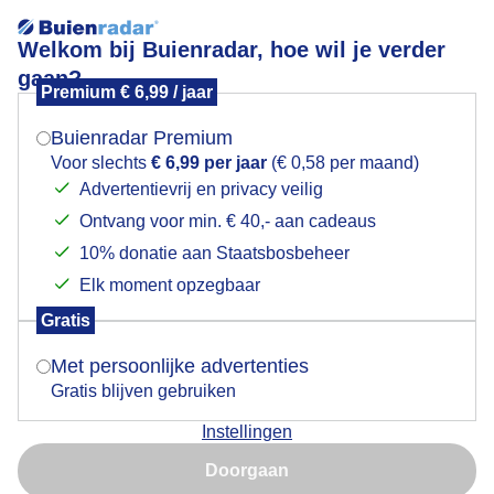
Welkom bij Buienradar, hoe wil je verder
gaan?
Premium € 6,99 / jaar
Mogen we je locatie gebruiken voor het
Lees meer.
weer?
Buienradar Premium
Nationale molendag 2026
Voor slechts
€ 6,99 per jaar
(€ 0,58 per maand)
Advertentievrij en privacy veilig
Ontvang voor min. € 40,- aan cadeaus
Indien je hier nog geen akkoord op hebt gegeven,
verschijnt er zo een pop-up uit je browser waarin
10% donatie aan Staatsbosbeheer
deze toestemming gevraagd wordt.
Elk moment opzegbaar
Gratis
Is goed, toon de popup
Met persoonlijke advertenties
Gratis blijven gebruiken
Instellingen
Nu niet, misschien later
Zon en stapelwolken
Doorgaan
Gebruik je Safari en wil je niet elke dag deze pop-up zien?