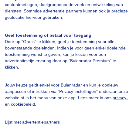
contentmetingen, doelgroepenonderzoek en ontwikkeling van
diensten. Sommige advertentie partners kunnen ook je precieze
Over Buienradar
geolocatie hiervoor gebruiken.
Bedrijfsgegevens
Geef toestemming of betaal voor toegang
Veelgestelde vragen
Door op "Gratis" te klikken, geef je toestemming voor alle
bovenstaande doeleinden. Indien je voor geen enkel doeleinde
Contact
toestemming wenst te geven, kun je kiezen voor een
advertentievrije ervaring door op “Buienradar Premium” te
Toegankelijkheid
klikken.
Gebruikersvoorwaarden
Adverteren
Jouw keuze geldt enkel voor Buienradar en kun je opnieuw
aanpassen of intrekken via “Privacy-instellingen” onderaan onze
Buienradar Team
website of in het menu van onze app. Lees meer in ons
privacy-
Privacy beleid
en
cookiebeleid
.
Cookie beleid
Lijst met advertentiepartners
Privacy instellingen
Gratis weerdata