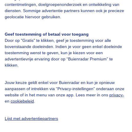
contentmetingen, doelgroepenonderzoek en ontwikkeling van
diensten. Sommige advertentie partners kunnen ook je precieze
geolocatie hiervoor gebruiken.
Over Buienradar
Geef toestemming of betaal voor toegang
Bedrijfsgegevens
Door op "Gratis" te klikken, geef je toestemming voor alle
bovenstaande doeleinden. Indien je voor geen enkel doeleinde
Veelgestelde vragen
toestemming wenst te geven, kun je kiezen voor een
Contact
advertentievrije ervaring door op “Buienradar Premium” te
klikken.
Toegankelijkheid
Gebruikersvoorwaarden
Jouw keuze geldt enkel voor Buienradar en kun je opnieuw
aanpassen of intrekken via “Privacy-instellingen” onderaan onze
Adverteren
website of in het menu van onze app. Lees meer in ons
privacy-
Buienradar Team
en
cookiebeleid
.
Privacy beleid
Lijst met advertentiepartners
Cookie beleid
Privacy instellingen