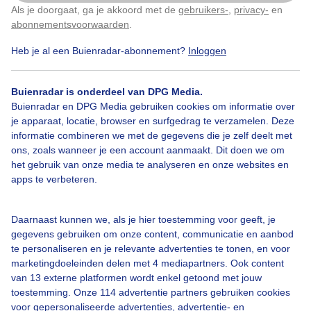
Práchtige Moederdag
Als je doorgaat, ga je akkoord met de
gebruikers-
,
privacy-
en
Klik
hier
om dit aan te passen
abonnementsvoorwaarden
.
Door: caroline berkers
Gemaakt: 10-05-2026, 150x bekeken
Heb je al een Buienradar-abonnement?
Inloggen
Buienradar is onderdeel van DPG Media.
Buienradar en DPG Media gebruiken cookies om informatie over
Lente
Zon
Dieren
je apparaat, locatie, browser en surfgedrag te verzamelen. Deze
informatie combineren we met de gegevens die je zelf deelt met
ons, zoals wanneer je een account aanmaakt. Dit doen we om
Bekijk slideshow
het gebruik van onze media te analyseren en onze websites en
apps te verbeteren.
Daarnaast kunnen we, als je hier toestemming voor geeft, je
gegevens gebruiken om onze content, communicatie en aanbod
te personaliseren en je relevante advertenties te tonen, en voor
Een moment geduld aub...
marketingdoeleinden delen met 4 mediapartners. Ook content
van 13 externe platformen wordt enkel getoond met jouw
toestemming. Onze 114 advertentie partners gebruiken cookies
voor gepersonaliseerde advertenties, advertentie- en