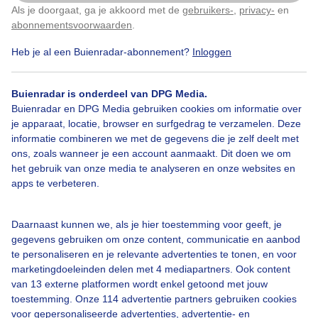
Als je doorgaat, ga je akkoord met de
gebruikers-
,
privacy-
en
Klik
hier
om dit aan te passen
Door: caroline berkers
Gemaakt: 26-04-2026, 234x bekeken
abonnementsvoorwaarden
.
Heb je al een Buienradar-abonnement?
Inloggen
Lente
Zon
Buienradar is onderdeel van DPG Media.
Buienradar en DPG Media gebruiken cookies om informatie over
je apparaat, locatie, browser en surfgedrag te verzamelen. Deze
informatie combineren we met de gegevens die je zelf deelt met
Bekijk slideshow
ons, zoals wanneer je een account aanmaakt. Dit doen we om
het gebruik van onze media te analyseren en onze websites en
apps te verbeteren.
Daarnaast kunnen we, als je hier toestemming voor geeft, je
Een moment geduld aub...
gegevens gebruiken om onze content, communicatie en aanbod
te personaliseren en je relevante advertenties te tonen, en voor
marketingdoeleinden delen met 4 mediapartners. Ook content
van 13 externe platformen wordt enkel getoond met jouw
toestemming. Onze 114 advertentie partners gebruiken cookies
voor gepersonaliseerde advertenties, advertentie- en