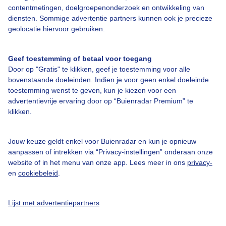
contentmetingen, doelgroepenonderzoek en ontwikkeling van
diensten. Sommige advertentie partners kunnen ook je precieze
Over Buienradar
geolocatie hiervoor gebruiken.
Bedrijfsgegevens
Geef toestemming of betaal voor toegang
Veelgestelde vragen
Door op "Gratis" te klikken, geef je toestemming voor alle
bovenstaande doeleinden. Indien je voor geen enkel doeleinde
Contact
toestemming wenst te geven, kun je kiezen voor een
Toegankelijkheid
advertentievrije ervaring door op “Buienradar Premium” te
klikken.
Gebruikersvoorwaarden
Adverteren
Jouw keuze geldt enkel voor Buienradar en kun je opnieuw
aanpassen of intrekken via “Privacy-instellingen” onderaan onze
Buienradar Team
website of in het menu van onze app. Lees meer in ons
privacy-
Privacy beleid
en
cookiebeleid
.
Cookie beleid
Lijst met advertentiepartners
Privacy instellingen
Gratis weerdata