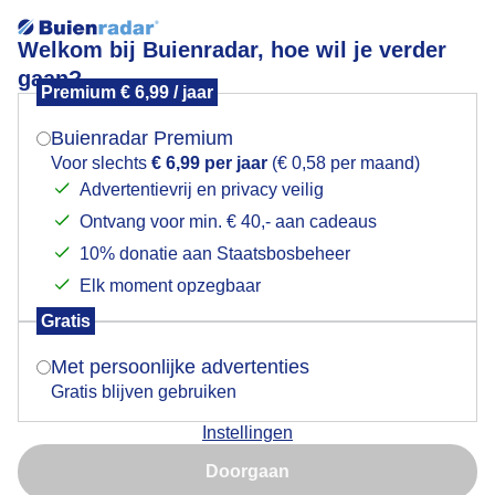
Welkom bij Buienradar, hoe wil je verder
gaan?
Premium € 6,99 / jaar
Mogen we je locatie gebruiken voor het
Aparte lucht
weer?
Buienradar Premium
Voor slechts
€ 6,99 per jaar
(€ 0,58 per maand)
Advertentievrij en privacy veilig
Ontvang voor min. € 40,- aan cadeaus
Indien je hier nog geen akkoord op hebt gegeven,
verschijnt er zo een pop-up uit je browser waarin
10% donatie aan Staatsbosbeheer
deze toestemming gevraagd wordt.
Elk moment opzegbaar
Gratis
Is goed, toon de popup
Met persoonlijke advertenties
Gratis blijven gebruiken
Instellingen
Nu niet, misschien later
Práchtige dag
Doorgaan
Gebruik je Safari en wil je niet elke dag deze pop-up zien?