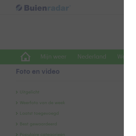
Mijn weer
Nederland
Wereld
Foto en video
T
Uitgelicht
Weerfoto van de week
Laatst toegevoegd
Best gewaardeerd
Populaire categorieën