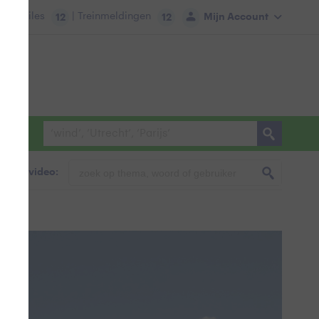
tie:
Files
| Treinmeldingen
Mijn Account
12
12
foto & video: