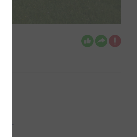
 aub...