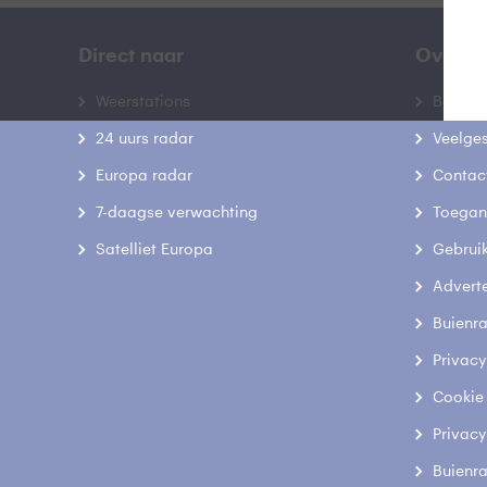
Direct naar
Over B
Weerstations
Bedrij
24 uurs radar
Veelge
Europa radar
Contac
7-daagse verwachting
Toegank
Satelliet Europa
Gebrui
Advert
Buienr
Privacy
Cookie
Privacy
Buienr