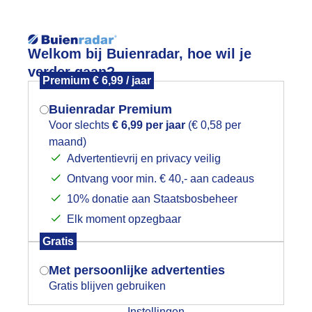
Reisinforma
Welkom bij Buienradar, hoe wil je
verder gaan?
Premium € 6,99 / jaar
Buienradar Premium
Voor slechts
€ 6,99 per jaar
(€ 0,58 per
wijd
Foto en video
Weerzine
maand)
Mogen we je locatie gebruiken voor
Advertentievrij en privacy veilig
het weer?
Zoeken in 
Ontvang voor min. € 40,- aan cadeaus
10% donatie aan Staatsbosbeheer
op lenteweer vanmiddag!
Elk moment opzegbaar
Indien je hier nog geen akkoord op hebt
Gratis
gegeven, verschijnt er zo een pop-up uit
je browser waarin deze toestemming
Met persoonlijke advertenties
gevraagd wordt.
Gratis blijven gebruiken
Instellingen