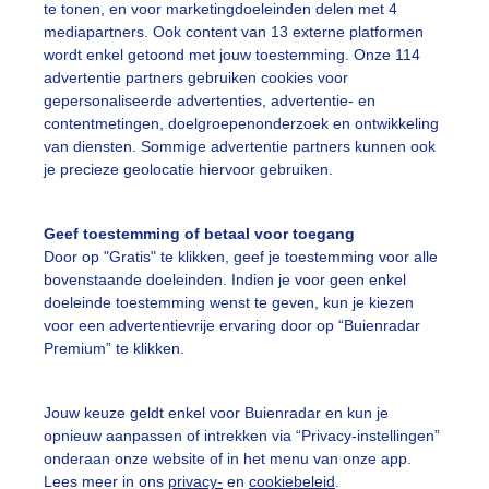
te tonen, en voor marketingdoeleinden delen met 4
mediapartners. Ook content van 13 externe platformen
wordt enkel getoond met jouw toestemming. Onze 114
advertentie partners gebruiken cookies voor
gepersonaliseerde advertenties, advertentie- en
lder van Eemnes.
contentmetingen, doelgroepenonderzoek en ontwikkeling
van diensten. Sommige advertentie partners kunnen ook
r: Chris Meewis
Gemaakt: 09-05-2026, 25x bekeken
je precieze geolocatie hiervoor gebruiken.
ente
Zon
Wolken
Geef toestemming of betaal voor toegang
Door op "Gratis" te klikken, geef je toestemming voor alle
bovenstaande doeleinden. Indien je voor geen enkel
ekijk slideshow
doeleinde toestemming wenst te geven, kun je kiezen
voor een advertentievrije ervaring door op “Buienradar
Premium” te klikken.
Jouw keuze geldt enkel voor Buienradar en kun je
opnieuw aanpassen of intrekken via “Privacy-instellingen”
Een moment geduld
onderaan onze website of in het menu van onze app.
Lees meer in ons
privacy-
en
cookiebeleid
.