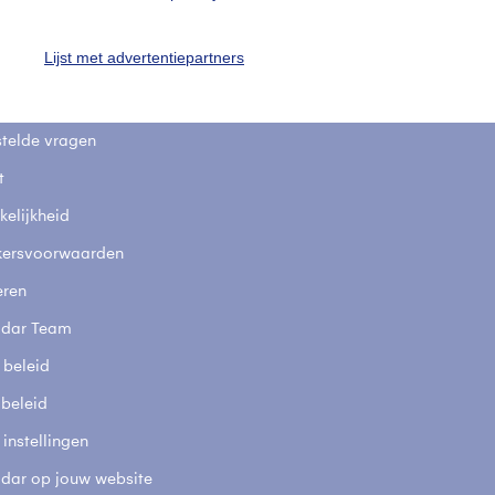
uienradar
Mijn weer
Lijst met advertentiepartners
fsgegevens
De Bilt
stelde vragen
t
elijkheid
kersvoorwaarden
eren
adar Team
 beleid
 beleid
 instellingen
adar op jouw website