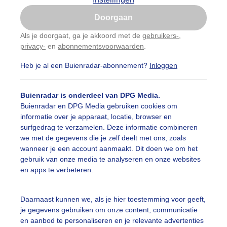
Is goed, toon de popup
Doorgaan
Nu niet, misschien later
Als je doorgaat, ga je akkoord met de
gebruikers-
,
privacy-
en
abonnementsvoorwaarden
.
Gebruik je Safari en wil je niet elke dag deze pop-up
zien?
Heb je al een Buienradar-abonnement?
Inloggen
Klik
hier
om dit aan te passen
Buienradar is onderdeel van DPG Media.
Buienradar en DPG Media gebruiken cookies om
informatie over je apparaat, locatie, browser en
surfgedrag te verzamelen. Deze informatie combineren
we met de gegevens die je zelf deelt met ons, zoals
wanneer je een account aanmaakt. Dit doen we om het
gebruik van onze media te analyseren en onze websites
en apps te verbeteren.
Daarnaast kunnen we, als je hier toestemming voor geeft,
je gegevens gebruiken om onze content, communicatie
en aanbod te personaliseren en je relevante advertenties