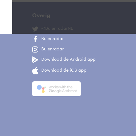
Overig
@BuienradarNL
Buienradar
Buienradar
Download de Android app
Download de iOS app