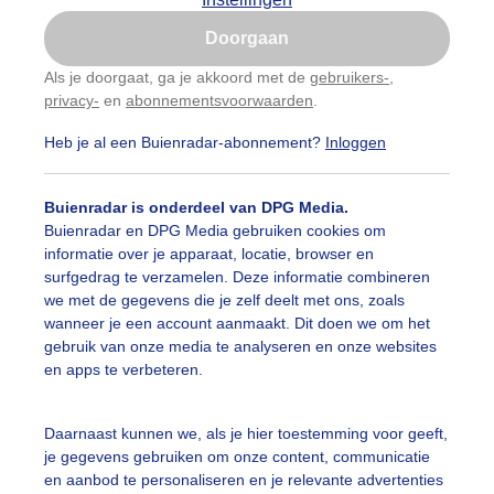
Is goed, toon de popup
Doorgaan
Nu niet, misschien later
Als je doorgaat, ga je akkoord met de
gebruikers-
,
privacy-
en
abonnementsvoorwaarden
.
Gebruik je Safari en wil je niet elke dag deze pop-up
zien?
Heb je al een Buienradar-abonnement?
Inloggen
Klik
hier
om dit aan te passen
Buienradar is onderdeel van DPG Media.
Buienradar en DPG Media gebruiken cookies om
informatie over je apparaat, locatie, browser en
surfgedrag te verzamelen. Deze informatie combineren
we met de gegevens die je zelf deelt met ons, zoals
wanneer je een account aanmaakt. Dit doen we om het
gebruik van onze media te analyseren en onze websites
en apps te verbeteren.
Daarnaast kunnen we, als je hier toestemming voor geeft,
je gegevens gebruiken om onze content, communicatie
en aanbod te personaliseren en je relevante advertenties