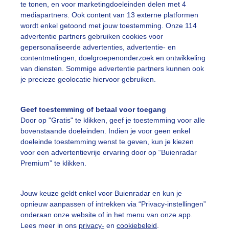
te tonen, en voor marketingdoeleinden delen met 4
mediapartners. Ook content van 13 externe platformen
wordt enkel getoond met jouw toestemming. Onze 114
advertentie partners gebruiken cookies voor
gepersonaliseerde advertenties, advertentie- en
lder van Eemnes vanmiddag.
contentmetingen, doelgroepenonderzoek en ontwikkeling
van diensten. Sommige advertentie partners kunnen ook
r: Chris Meewis
Gemaakt: 09-05-2026, 29x bekeken
je precieze geolocatie hiervoor gebruiken.
ente
Zon
Dieren
Geef toestemming of betaal voor toegang
Door op "Gratis" te klikken, geef je toestemming voor alle
bovenstaande doeleinden. Indien je voor geen enkel
ekijk slideshow
doeleinde toestemming wenst te geven, kun je kiezen
voor een advertentievrije ervaring door op “Buienradar
Premium” te klikken.
Jouw keuze geldt enkel voor Buienradar en kun je
opnieuw aanpassen of intrekken via “Privacy-instellingen”
Een moment geduld
onderaan onze website of in het menu van onze app.
Lees meer in ons
privacy-
en
cookiebeleid
.