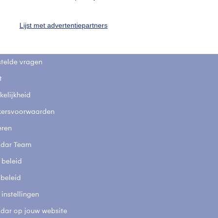
uienradar
Mijn weer
Lijst met advertentiepartners
fsgegevens
De Bilt
stelde vragen
t
elijkheid
kersvoorwaarden
eren
adar Team
 beleid
 beleid
 instellingen
adar op jouw website