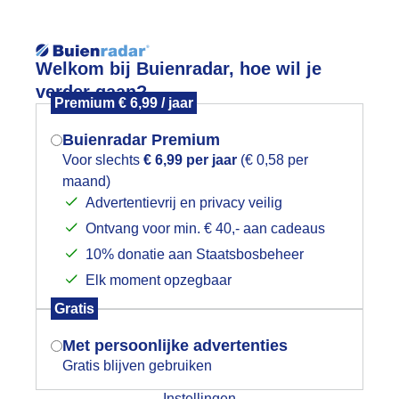
Reisinforma
Welkom bij Buienradar, hoe wil je
verder gaan?
Premium € 6,99 / jaar
Buienradar Premium
Voor slechts
€ 6,99 per jaar
(€ 0,58 per
wijd
Foto en video
Weerzine
maand)
Mogen we je locatie gebruiken voor
Advertentievrij en privacy veilig
het weer?
Zoeken in 
Ontvang voor min. € 40,- aan cadeaus
10% donatie aan Staatsbosbeheer
eze grutto heeft haar bloemetje voor
Elk moment opzegbaar
Indien je hier nog geen akkoord op hebt
Gratis
gegeven, verschijnt er zo een pop-up uit
je browser waarin deze toestemming
Met persoonlijke advertenties
gevraagd wordt.
Gratis blijven gebruiken
Instellingen