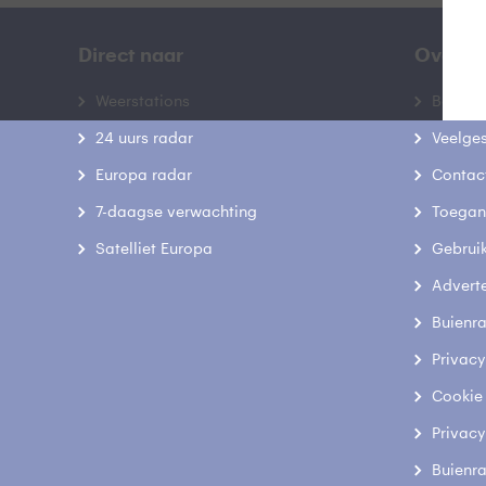
Direct naar
Over B
Weerstations
Bedrij
24 uurs radar
Veelge
Europa radar
Contac
7-daagse verwachting
Toegank
Satelliet Europa
Gebrui
Advert
Buienr
Privacy
Cookie
Privacy
Buienr