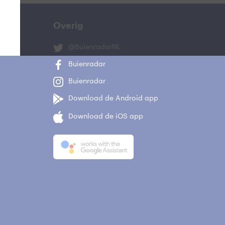
Overig
@BuienradarNL
Buienradar
Buienradar
Download de Android app
Download de iOS app