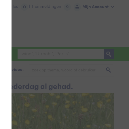
tie:
Files
| Treinmeldingen
Mijn Account
0
9
foto & video:
 Moederdag al gehad.