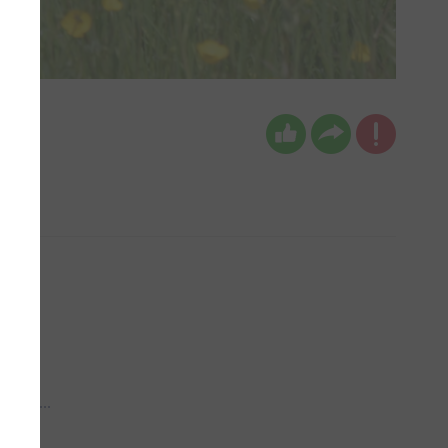
 aub...