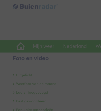
Mijn weer
Nederland
Wereld
Foto en video
D
Uitgelicht
Weerfoto van de maand
Laatst toegevoegd
Best gewaardeerd
Populaire categorieën