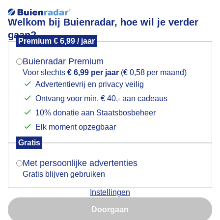
Welkom bij Buienradar, hoe wil je verder
gaan?
Premium € 6,99 / jaar
Mogen we je locatie gebruiken voor het
Zonnige dag
weer?
Buienradar Premium
Voor slechts
€ 6,99 per jaar
(€ 0,58 per maand)
Advertentievrij en privacy veilig
Ontvang voor min. € 40,- aan cadeaus
Indien je hier nog geen akkoord op hebt gegeven,
verschijnt er zo een pop-up uit je browser waarin
10% donatie aan Staatsbosbeheer
deze toestemming gevraagd wordt.
Elk moment opzegbaar
Gratis
Is goed, toon de popup
Met persoonlijke advertenties
Gratis blijven gebruiken
Zonnige dag (Jullie mail doet het alweer niet!)
Instellingen
Nu niet, misschien later
Door: Arjan
Gemaakt: 08-05-2026, 18x bekeken
Doorgaan
Gebruik je Safari en wil je niet elke dag deze pop-up zien?