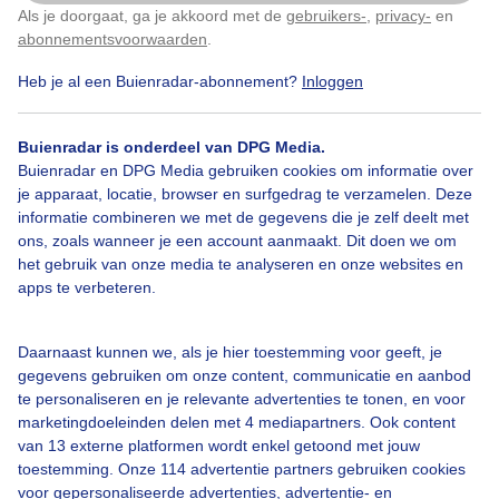
Als je doorgaat, ga je akkoord met de
gebruikers-
,
privacy-
en
Klik
hier
om dit aan te passen
abonnementsvoorwaarden
.
Heb je al een Buienradar-abonnement?
Inloggen
Zon
Zonsopkomst
Buienradar is onderdeel van DPG Media.
Buienradar en DPG Media gebruiken cookies om informatie over
Bekijk slideshow
je apparaat, locatie, browser en surfgedrag te verzamelen. Deze
informatie combineren we met de gegevens die je zelf deelt met
ons, zoals wanneer je een account aanmaakt. Dit doen we om
het gebruik van onze media te analyseren en onze websites en
apps te verbeteren.
Een moment geduld aub...
Daarnaast kunnen we, als je hier toestemming voor geeft, je
gegevens gebruiken om onze content, communicatie en aanbod
te personaliseren en je relevante advertenties te tonen, en voor
marketingdoeleinden delen met 4 mediapartners. Ook content
van 13 externe platformen wordt enkel getoond met jouw
toestemming. Onze 114 advertentie partners gebruiken cookies
voor gepersonaliseerde advertenties, advertentie- en
Over Buienradar