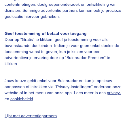
contentmetingen, doelgroepenonderzoek en ontwikkeling van
diensten. Sommige advertentie partners kunnen ook je precieze
Bedrijfsgegevens
geolocatie hiervoor gebruiken.
Veelgestelde vragen
Geef toestemming of betaal voor toegang
Contact
Door op "Gratis" te klikken, geef je toestemming voor alle
Toegankelijkheid
bovenstaande doeleinden. Indien je voor geen enkel doeleinde
toestemming wenst te geven, kun je kiezen voor een
Gebruikersvoorwaarden
advertentievrije ervaring door op “Buienradar Premium” te
klikken.
Adverteren
Buienradar Team
Jouw keuze geldt enkel voor Buienradar en kun je opnieuw
Privacy beleid
aanpassen of intrekken via “Privacy-instellingen” onderaan onze
website of in het menu van onze app. Lees meer in ons
privacy-
Cookie beleid
en
cookiebeleid
.
Privacy instellingen
Gratis weerdata
Lijst met advertentiepartners
@BuienradarNL