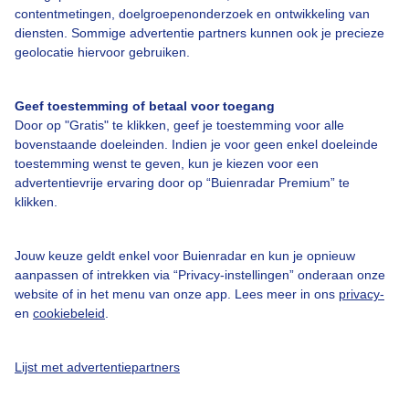
contentmetingen, doelgroepenonderzoek en ontwikkeling van
diensten. Sommige advertentie partners kunnen ook je precieze
Over Buienradar
geolocatie hiervoor gebruiken.
Bedrijfsgegevens
Geef toestemming of betaal voor toegang
Veelgestelde vragen
Door op "Gratis" te klikken, geef je toestemming voor alle
bovenstaande doeleinden. Indien je voor geen enkel doeleinde
Contact
toestemming wenst te geven, kun je kiezen voor een
advertentievrije ervaring door op “Buienradar Premium” te
Toegankelijkheid
klikken.
Gebruikersvoorwaarden
Adverteren
Jouw keuze geldt enkel voor Buienradar en kun je opnieuw
aanpassen of intrekken via “Privacy-instellingen” onderaan onze
Buienradar Team
website of in het menu van onze app. Lees meer in ons
privacy-
Privacy beleid
en
cookiebeleid
.
Cookie beleid
Lijst met advertentiepartners
Privacy instellingen
Gratis weerdata