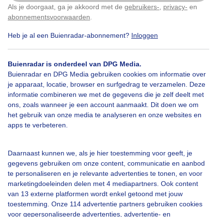
Als je doorgaat, ga je akkoord met de
gebruikers-
,
privacy-
en
Klik
hier
om dit aan te passen
Door: Arjan
Gemaakt: 08-05-2026, 13x bekeken
abonnementsvoorwaarden
.
Heb je al een Buienradar-abonnement?
Inloggen
Zon
Zonsopkomst
Buienradar is onderdeel van DPG Media.
Buienradar en DPG Media gebruiken cookies om informatie over
je apparaat, locatie, browser en surfgedrag te verzamelen. Deze
informatie combineren we met de gegevens die je zelf deelt met
Bekijk slideshow
ons, zoals wanneer je een account aanmaakt. Dit doen we om
het gebruik van onze media te analyseren en onze websites en
apps te verbeteren.
Daarnaast kunnen we, als je hier toestemming voor geeft, je
Een moment geduld aub...
gegevens gebruiken om onze content, communicatie en aanbod
te personaliseren en je relevante advertenties te tonen, en voor
marketingdoeleinden delen met 4 mediapartners. Ook content
van 13 externe platformen wordt enkel getoond met jouw
toestemming. Onze 114 advertentie partners gebruiken cookies
voor gepersonaliseerde advertenties, advertentie- en