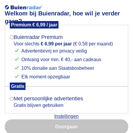
Welkom bij Buienradar, hoe wil je verder
gaan?
Premium € 6,99 / jaar
Mogen we je locatie gebruiken voor het
Lees meer.
weer?
Buienradar Premium
Zonsopkomst
Voor slechts
€ 6,99 per jaar
(€ 0,58 per maand)
Advertentievrij en privacy veilig
Ontvang voor min. € 40,- aan cadeaus
Indien je hier nog geen akkoord op hebt gegeven,
verschijnt er zo een pop-up uit je browser waarin
10% donatie aan Staatsbosbeheer
deze toestemming gevraagd wordt.
Elk moment opzegbaar
Gratis
Is goed, toon de popup
Met persoonlijke advertenties
Gratis blijven gebruiken
Instellingen
Nu niet, misschien later
Zonsopkomst (Jullie mail doet het alweer niet!)
Doorgaan
Gebruik je Safari en wil je niet elke dag deze pop-up zien?