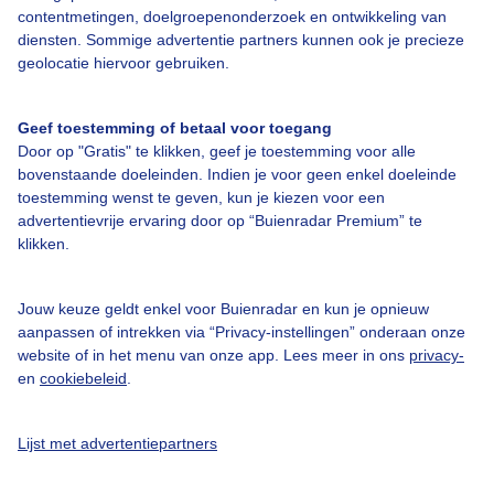
contentmetingen, doelgroepenonderzoek en ontwikkeling van
diensten. Sommige advertentie partners kunnen ook je precieze
Over Buienradar
geolocatie hiervoor gebruiken.
Bedrijfsgegevens
Geef toestemming of betaal voor toegang
Veelgestelde vragen
Door op "Gratis" te klikken, geef je toestemming voor alle
bovenstaande doeleinden. Indien je voor geen enkel doeleinde
Contact
toestemming wenst te geven, kun je kiezen voor een
Toegankelijkheid
advertentievrije ervaring door op “Buienradar Premium” te
klikken.
Gebruikersvoorwaarden
Adverteren
Jouw keuze geldt enkel voor Buienradar en kun je opnieuw
Buienradar Team
aanpassen of intrekken via “Privacy-instellingen” onderaan onze
website of in het menu van onze app. Lees meer in ons
privacy-
Privacy beleid
en
cookiebeleid
.
Cookie beleid
Lijst met advertentiepartners
Privacy instellingen
Gratis weerdata