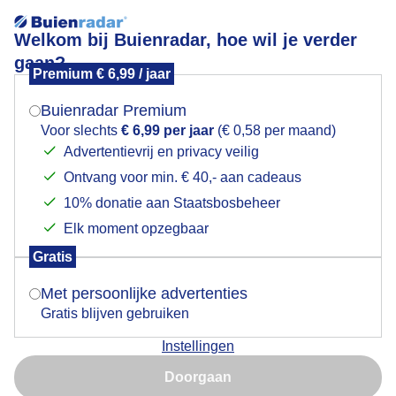
Welkom bij Buienradar, hoe wil je verder
gaan?
Premium € 6,99 / jaar
Mogen we je locatie gebruiken voor het
Wolken en zon
weer?
Buienradar Premium
Voor slechts
€ 6,99 per jaar
(€ 0,58 per maand)
Advertentievrij en privacy veilig
Ontvang voor min. € 40,- aan cadeaus
Indien je hier nog geen akkoord op hebt gegeven,
verschijnt er zo een pop-up uit je browser waarin
10% donatie aan Staatsbosbeheer
deze toestemming gevraagd wordt.
Elk moment opzegbaar
Gratis
Is goed, toon de popup
Met persoonlijke advertenties
Gratis blijven gebruiken
Instellingen
Nu niet, misschien later
Wolken en zon
Doorgaan
Gebruik je Safari en wil je niet elke dag deze pop-up zien?