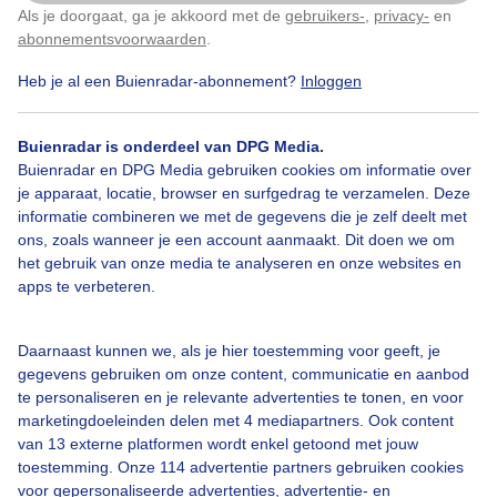
Als je doorgaat, ga je akkoord met de
gebruikers-
,
privacy-
en
Door: Anne-Marie van Iersel
Gemaakt: 07-05-2026, 15x bekeken
Klik
hier
om dit aan te passen
abonnementsvoorwaarden
.
Heb je al een Buienradar-abonnement?
Inloggen
Lente
Zon
Wolken
Buienradar is onderdeel van DPG Media.
Buienradar en DPG Media gebruiken cookies om informatie over
je apparaat, locatie, browser en surfgedrag te verzamelen. Deze
informatie combineren we met de gegevens die je zelf deelt met
Bekijk slideshow
ons, zoals wanneer je een account aanmaakt. Dit doen we om
het gebruik van onze media te analyseren en onze websites en
apps te verbeteren.
Daarnaast kunnen we, als je hier toestemming voor geeft, je
Een moment geduld aub...
gegevens gebruiken om onze content, communicatie en aanbod
te personaliseren en je relevante advertenties te tonen, en voor
marketingdoeleinden delen met 4 mediapartners. Ook content
van 13 externe platformen wordt enkel getoond met jouw
toestemming. Onze 114 advertentie partners gebruiken cookies
voor gepersonaliseerde advertenties, advertentie- en