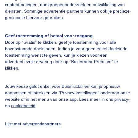
contentmetingen, doelgroepenonderzoek en ontwikkeling van
diensten. Sommige advertentie partners kunnen ook je precieze
Over Buienradar
geolocatie hiervoor gebruiken.
Bedrijfsgegevens
Geef toestemming of betaal voor toegang
Veelgestelde vragen
Door op "Gratis" te klikken, geef je toestemming voor alle
bovenstaande doeleinden. Indien je voor geen enkel doeleinde
Contact
toestemming wenst te geven, kun je kiezen voor een
Toegankelijkheid
advertentievrije ervaring door op “Buienradar Premium” te
klikken.
Gebruikersvoorwaarden
Adverteren
Jouw keuze geldt enkel voor Buienradar en kun je opnieuw
aanpassen of intrekken via “Privacy-instellingen” onderaan onze
Buienradar Team
website of in het menu van onze app. Lees meer in ons
privacy-
Privacy beleid
en
cookiebeleid
.
Cookie beleid
Lijst met advertentiepartners
Privacy instellingen
Gratis weerdata