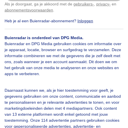
Als je doorgaat, ga je akkoord met de
gebruikers-
,
privacy-
en
Klik
hier
om dit aan te passen
Door: Anne-Marie van Iersel
Gemaakt: 07-05-2026, 21x bekeken
abonnementsvoorwaarden
.
Heb je al een Buienradar-abonnement?
Inloggen
Strandhokje
Zon
Wolken
Buienradar is onderdeel van DPG Media.
Buienradar en DPG Media gebruiken cookies om informatie over
je apparaat, locatie, browser en surfgedrag te verzamelen. Deze
informatie combineren we met de gegevens die je zelf deelt met
Bekijk slideshow
ons, zoals wanneer je een account aanmaakt. Dit doen we om
het gebruik van onze media te analyseren en onze websites en
apps te verbeteren.
Daarnaast kunnen we, als je hier toestemming voor geeft, je
Een moment geduld aub...
gegevens gebruiken om onze content, communicatie en aanbod
te personaliseren en je relevante advertenties te tonen, en voor
marketingdoeleinden delen met 4 mediapartners. Ook content
van 13 externe platformen wordt enkel getoond met jouw
toestemming. Onze 114 advertentie partners gebruiken cookies
voor gepersonaliseerde advertenties, advertentie- en