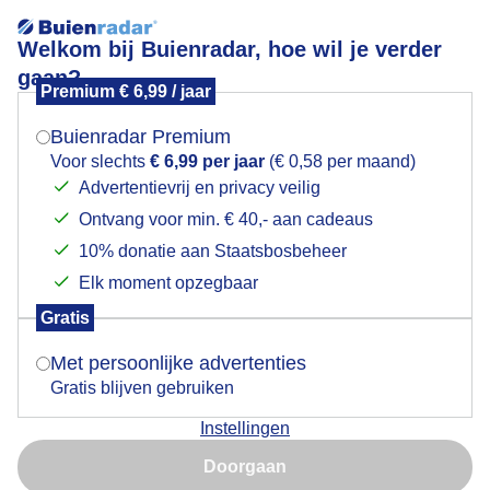
Welkom bij Buienradar, hoe wil je verder
gaan?
Premium € 6,99 / jaar
Mogen we je locatie gebruiken voor het
Aangenaam aan zee
weer?
Buienradar Premium
Voor slechts
€ 6,99 per jaar
(€ 0,58 per maand)
Advertentievrij en privacy veilig
Ontvang voor min. € 40,- aan cadeaus
Indien je hier nog geen akkoord op hebt gegeven,
verschijnt er zo een pop-up uit je browser waarin
10% donatie aan Staatsbosbeheer
deze toestemming gevraagd wordt.
Elk moment opzegbaar
Gratis
Is goed, toon de popup
Met persoonlijke advertenties
Gratis blijven gebruiken
Instellingen
Nu niet, misschien later
Aangenaam aan zee
Doorgaan
Gebruik je Safari en wil je niet elke dag deze pop-up zien?