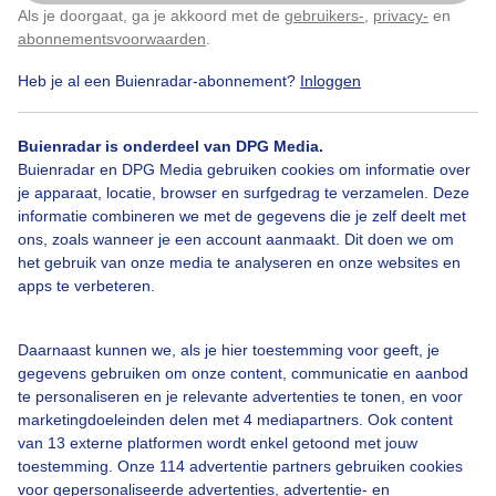
Als je doorgaat, ga je akkoord met de
gebruikers-
,
privacy-
en
Klik
hier
om dit aan te passen
Door: Yvonne Raphael
Gemaakt: 07-05-2026, 20x bekeken
abonnementsvoorwaarden
.
Heb je al een Buienradar-abonnement?
Inloggen
#strand
Zee
Zon
Buienradar is onderdeel van DPG Media.
Buienradar en DPG Media gebruiken cookies om informatie over
je apparaat, locatie, browser en surfgedrag te verzamelen. Deze
informatie combineren we met de gegevens die je zelf deelt met
Bekijk slideshow
ons, zoals wanneer je een account aanmaakt. Dit doen we om
het gebruik van onze media te analyseren en onze websites en
apps te verbeteren.
Daarnaast kunnen we, als je hier toestemming voor geeft, je
Een moment geduld aub...
gegevens gebruiken om onze content, communicatie en aanbod
te personaliseren en je relevante advertenties te tonen, en voor
marketingdoeleinden delen met 4 mediapartners. Ook content
van 13 externe platformen wordt enkel getoond met jouw
toestemming. Onze 114 advertentie partners gebruiken cookies
voor gepersonaliseerde advertenties, advertentie- en