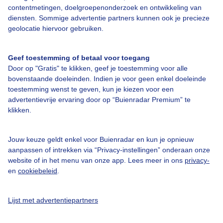
contentmetingen, doelgroepenonderzoek en ontwikkeling van
diensten. Sommige advertentie partners kunnen ook je precieze
Over Buienradar
geolocatie hiervoor gebruiken.
Bedrijfsgegevens
Geef toestemming of betaal voor toegang
Veelgestelde vragen
Door op "Gratis" te klikken, geef je toestemming voor alle
bovenstaande doeleinden. Indien je voor geen enkel doeleinde
Contact
toestemming wenst te geven, kun je kiezen voor een
advertentievrije ervaring door op “Buienradar Premium” te
Toegankelijkheid
klikken.
Gebruikersvoorwaarden
Adverteren
Jouw keuze geldt enkel voor Buienradar en kun je opnieuw
aanpassen of intrekken via “Privacy-instellingen” onderaan onze
Buienradar Team
website of in het menu van onze app. Lees meer in ons
privacy-
Privacy beleid
en
cookiebeleid
.
Cookie beleid
Lijst met advertentiepartners
Privacy instellingen
Gratis weerdata