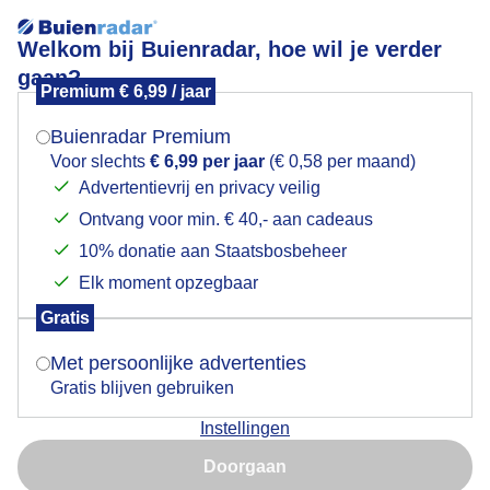
Welkom bij Buienradar, hoe wil je verder
gaan?
Premium € 6,99 / jaar
Mogen we je locatie gebruiken voor het
Lees meer.
weer?
Buienradar Premium
Zonnig aan zee
Voor slechts
€ 6,99 per jaar
(€ 0,58 per maand)
Advertentievrij en privacy veilig
Ontvang voor min. € 40,- aan cadeaus
Indien je hier nog geen akkoord op hebt gegeven,
verschijnt er zo een pop-up uit je browser waarin
10% donatie aan Staatsbosbeheer
deze toestemming gevraagd wordt.
Elk moment opzegbaar
Gratis
Is goed, toon de popup
Met persoonlijke advertenties
Gratis blijven gebruiken
Instellingen
Nu niet, misschien later
Vanmorgen op het strand van Bloemendaal aan zee
Doorgaan
Gebruik je Safari en wil je niet elke dag deze pop-up zien?