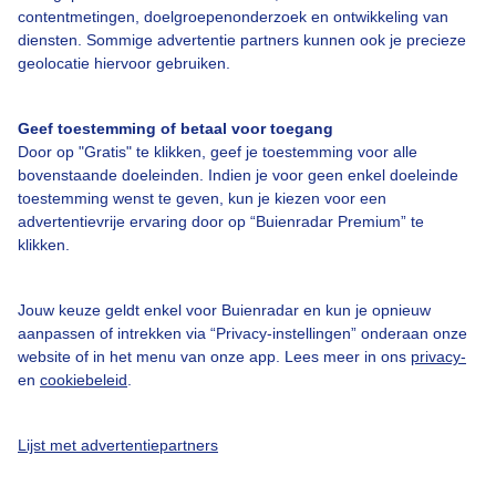
contentmetingen, doelgroepenonderzoek en ontwikkeling van
diensten. Sommige advertentie partners kunnen ook je precieze
Over Buienradar
geolocatie hiervoor gebruiken.
Bedrijfsgegevens
Geef toestemming of betaal voor toegang
Veelgestelde vragen
Door op "Gratis" te klikken, geef je toestemming voor alle
bovenstaande doeleinden. Indien je voor geen enkel doeleinde
Contact
toestemming wenst te geven, kun je kiezen voor een
advertentievrije ervaring door op “Buienradar Premium” te
Toegankelijkheid
klikken.
Gebruikersvoorwaarden
Adverteren
Jouw keuze geldt enkel voor Buienradar en kun je opnieuw
aanpassen of intrekken via “Privacy-instellingen” onderaan onze
Buienradar Team
website of in het menu van onze app. Lees meer in ons
privacy-
Privacy beleid
en
cookiebeleid
.
Cookie beleid
Lijst met advertentiepartners
Privacy instellingen
Gratis weerdata