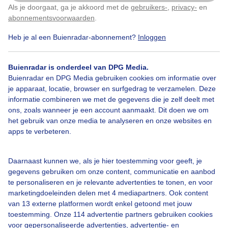
Als je doorgaat, ga je akkoord met de
gebruikers-
,
privacy-
en
Klik
hier
om dit aan te passen
Door: Yvonne Raphael
Gemaakt: 07-05-2026, 18x bekeken
abonnementsvoorwaarden
.
Heb je al een Buienradar-abonnement?
Inloggen
Zee
#strand
Zon
Buienradar is onderdeel van DPG Media.
Buienradar en DPG Media gebruiken cookies om informatie over
je apparaat, locatie, browser en surfgedrag te verzamelen. Deze
informatie combineren we met de gegevens die je zelf deelt met
Bekijk slideshow
ons, zoals wanneer je een account aanmaakt. Dit doen we om
het gebruik van onze media te analyseren en onze websites en
apps te verbeteren.
Daarnaast kunnen we, als je hier toestemming voor geeft, je
Een moment geduld aub...
gegevens gebruiken om onze content, communicatie en aanbod
te personaliseren en je relevante advertenties te tonen, en voor
marketingdoeleinden delen met 4 mediapartners. Ook content
van 13 externe platformen wordt enkel getoond met jouw
toestemming. Onze 114 advertentie partners gebruiken cookies
voor gepersonaliseerde advertenties, advertentie- en