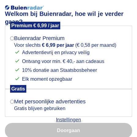
Welkom bij Buienradar, hoe wil je verder
gaan?
Premium € 6,99 / jaar
Mogen we je locatie gebruiken voor het
Lees meer.
weer?
Buienradar Premium
Zonnig aan de kust
Voor slechts
€ 6,99 per jaar
(€ 0,58 per maand)
Advertentievrij en privacy veilig
Ontvang voor min. € 40,- aan cadeaus
Indien je hier nog geen akkoord op hebt gegeven,
verschijnt er zo een pop-up uit je browser waarin
10% donatie aan Staatsbosbeheer
deze toestemming gevraagd wordt.
Elk moment opzegbaar
Gratis
Is goed, toon de popup
Met persoonlijke advertenties
Gratis blijven gebruiken
Instellingen
Nu niet, misschien later
Vanmorgen op het strand van Bloemendaal aan zee
Doorgaan
Gebruik je Safari en wil je niet elke dag deze pop-up zien?