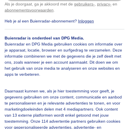
Donderdagochtend op Schiermonnikoog. Zon met
Als je doorgaat, ga je akkoord met de
gebruikers-
,
privacy-
en
Klik
hier
om dit aan te passen
wat sluierbewolking en minder wind. Temperatuur
abonnementsvoorwaarden
.
9c. In de luwte aangenaam.
Heb je al een Buienradar-abonnement?
Inloggen
Door: Corinne de Kroon
Gemaakt: 07-05-2026, 26x bekeken
Buienradar is onderdeel van DPG Media.
Buienradar en DPG Media gebruiken cookies om informatie over
je apparaat, locatie, browser en surfgedrag te verzamelen. Deze
Zon
Dieren
informatie combineren we met de gegevens die je zelf deelt met
ons, zoals wanneer je een account aanmaakt. Dit doen we om
het gebruik van onze media te analyseren en onze websites en
apps te verbeteren.
Bekijk slideshow
Daarnaast kunnen we, als je hier toestemming voor geeft, je
gegevens gebruiken om onze content, communicatie en aanbod
te personaliseren en je relevante advertenties te tonen, en voor
marketingdoeleinden delen met 4 mediapartners. Ook content
van 13 externe platformen wordt enkel getoond met jouw
Een moment geduld aub...
toestemming. Onze 114 advertentie partners gebruiken cookies
voor gepersonaliseerde advertenties, advertentie- en