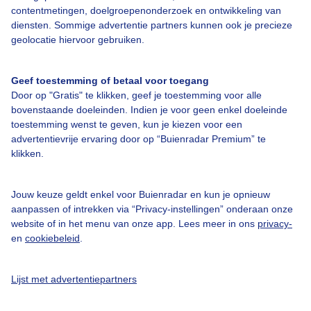
contentmetingen, doelgroepenonderzoek en ontwikkeling van
diensten. Sommige advertentie partners kunnen ook je precieze
geolocatie hiervoor gebruiken.
Over Buienradar
Geef toestemming of betaal voor toegang
Door op "Gratis" te klikken, geef je toestemming voor alle
bovenstaande doeleinden. Indien je voor geen enkel doeleinde
Bedrijfsgegevens
toestemming wenst te geven, kun je kiezen voor een
advertentievrije ervaring door op “Buienradar Premium” te
Veelgestelde vragen
klikken.
Contact
Toegankelijkheid
Jouw keuze geldt enkel voor Buienradar en kun je opnieuw
aanpassen of intrekken via “Privacy-instellingen” onderaan onze
Gebruikersvoorwaarden
website of in het menu van onze app. Lees meer in ons
privacy-
Adverteren
en
cookiebeleid
.
Buienradar Team
Lijst met advertentiepartners
Privacy beleid
Cookie beleid