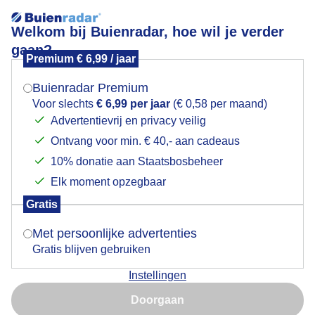
Welkom bij Buienradar, hoe wil je verder
gaan?
Premium € 6,99 / jaar
Mogen we je locatie gebruiken voor het
Goed fietsweer
weer?
Buienradar Premium
Voor slechts
€ 6,99 per jaar
(€ 0,58 per maand)
Advertentievrij en privacy veilig
Ontvang voor min. € 40,- aan cadeaus
Indien je hier nog geen akkoord op hebt gegeven,
verschijnt er zo een pop-up uit je browser waarin
10% donatie aan Staatsbosbeheer
deze toestemming gevraagd wordt.
Elk moment opzegbaar
Gratis
Is goed, toon de popup
Met persoonlijke advertenties
Gratis blijven gebruiken
Instellingen
Nu niet, misschien later
Doorgaan
Gebruik je Safari en wil je niet elke dag deze pop-up zien?