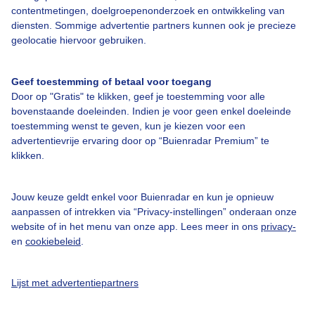
contentmetingen, doelgroepenonderzoek en ontwikkeling van
Over Buienradar
diensten. Sommige advertentie partners kunnen ook je precieze
geolocatie hiervoor gebruiken.
Bedrijfsgegevens
Geef toestemming of betaal voor toegang
Veelgestelde vragen
Door op "Gratis" te klikken, geef je toestemming voor alle
bovenstaande doeleinden. Indien je voor geen enkel doeleinde
Contact
toestemming wenst te geven, kun je kiezen voor een
Toegankelijkheid
advertentievrije ervaring door op “Buienradar Premium” te
klikken.
Gebruikersvoorwaarden
Adverteren
Jouw keuze geldt enkel voor Buienradar en kun je opnieuw
Buienradar Team
aanpassen of intrekken via “Privacy-instellingen” onderaan onze
website of in het menu van onze app. Lees meer in ons
privacy-
Privacy beleid
en
cookiebeleid
.
Cookie beleid
Privacy instellingen
Lijst met advertentiepartners
Gratis weerdata