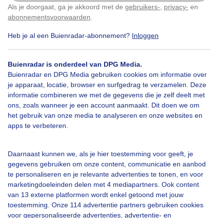
Als je doorgaat, ga je akkoord met de
gebruikers-
,
privacy-
en
Door: Corinne de Kroon
Gemaakt: 07-05-2026, 21x bekeken
Klik
hier
om dit aan te passen
abonnementsvoorwaarden
.
Heb je al een Buienradar-abonnement?
Inloggen
Zon
Buienradar is onderdeel van DPG Media.
Buienradar en DPG Media gebruiken cookies om informatie over
je apparaat, locatie, browser en surfgedrag te verzamelen. Deze
informatie combineren we met de gegevens die je zelf deelt met
Bekijk slideshow
ons, zoals wanneer je een account aanmaakt. Dit doen we om
het gebruik van onze media te analyseren en onze websites en
apps te verbeteren.
Daarnaast kunnen we, als je hier toestemming voor geeft, je
Een moment geduld aub...
gegevens gebruiken om onze content, communicatie en aanbod
te personaliseren en je relevante advertenties te tonen, en voor
marketingdoeleinden delen met 4 mediapartners. Ook content
van 13 externe platformen wordt enkel getoond met jouw
toestemming. Onze 114 advertentie partners gebruiken cookies
voor gepersonaliseerde advertenties, advertentie- en