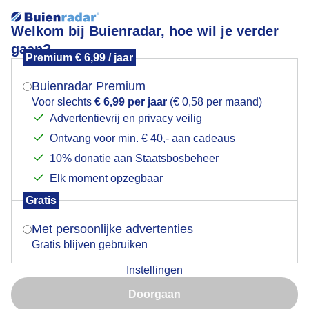
Welkom bij Buienradar, hoe wil je verder
gaan?
Premium € 6,99 / jaar
Mogen we je locatie gebruiken voor het
Blauw en roze
weer?
Buienradar Premium
Voor slechts
€ 6,99 per jaar
(€ 0,58 per maand)
Advertentievrij en privacy veilig
Ontvang voor min. € 40,- aan cadeaus
Indien je hier nog geen akkoord op hebt gegeven,
verschijnt er zo een pop-up uit je browser waarin
10% donatie aan Staatsbosbeheer
deze toestemming gevraagd wordt.
Elk moment opzegbaar
Gratis
Is goed, toon de popup
Met persoonlijke advertenties
Gratis blijven gebruiken
Donderdagochtend op Schiermonnikoog. Zon met
Instellingen
wat sluierbewolking en minder wind. Temperatuur
Nu niet, misschien later
9c. In de luwte aangenaam.
Doorgaan
Gebruik je Safari en wil je niet elke dag deze pop-up zien?