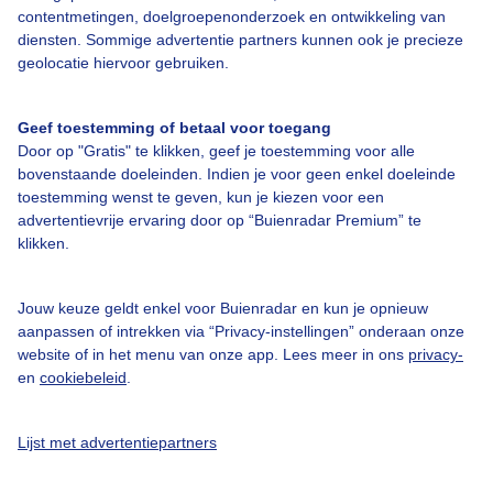
contentmetingen, doelgroepenonderzoek en ontwikkeling van
diensten. Sommige advertentie partners kunnen ook je precieze
Over Buienradar
geolocatie hiervoor gebruiken.
Bedrijfsgegevens
Geef toestemming of betaal voor toegang
Veelgestelde vragen
Door op "Gratis" te klikken, geef je toestemming voor alle
bovenstaande doeleinden. Indien je voor geen enkel doeleinde
Contact
toestemming wenst te geven, kun je kiezen voor een
advertentievrije ervaring door op “Buienradar Premium” te
Toegankelijkheid
klikken.
Gebruikersvoorwaarden
Adverteren
Jouw keuze geldt enkel voor Buienradar en kun je opnieuw
aanpassen of intrekken via “Privacy-instellingen” onderaan onze
Buienradar Team
website of in het menu van onze app. Lees meer in ons
privacy-
Privacy beleid
en
cookiebeleid
.
Cookie beleid
Lijst met advertentiepartners
Privacy instellingen
Gratis weerdata