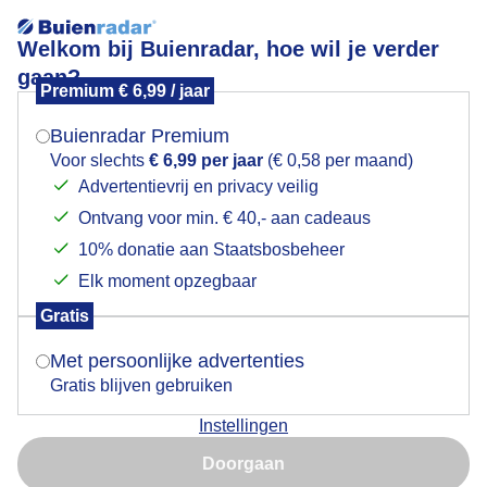
Welkom bij Buienradar, hoe wil je verder
gaan?
Premium € 6,99 / jaar
Mogen we je locatie gebruiken voor het
Lees meer.
weer?
Buienradar Premium
opkomemde zon
Voor slechts
€ 6,99 per jaar
(€ 0,58 per maand)
Advertentievrij en privacy veilig
Ontvang voor min. € 40,- aan cadeaus
Indien je hier nog geen akkoord op hebt gegeven,
verschijnt er zo een pop-up uit je browser waarin
10% donatie aan Staatsbosbeheer
deze toestemming gevraagd wordt.
Elk moment opzegbaar
Gratis
Is goed, toon de popup
Met persoonlijke advertenties
Gratis blijven gebruiken
Instellingen
Nu niet, misschien later
grond mist
Doorgaan
Gebruik je Safari en wil je niet elke dag deze pop-up zien?