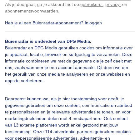
Als je doorgaat, ga je akkoord met de
gebruikers-
,
privacy-
en
Klik
hier
om dit aan te passen
Door: Tineke Bos-Brink
Gemaakt: 15-01-2026, 47x bekeken
abonnementsvoorwaarden
.
Heb je al een Buienradar-abonnement?
Inloggen
Winter
Zon
Buienradar is onderdeel van DPG Media.
Buienradar en DPG Media gebruiken cookies om informatie over
je apparaat, locatie, browser en surfgedrag te verzamelen. Deze
informatie combineren we met de gegevens die je zelf deelt met
Bekijk slideshow
ons, zoals wanneer je een account aanmaakt. Dit doen we om
het gebruik van onze media te analyseren en onze websites en
apps te verbeteren.
Daarnaast kunnen we, als je hier toestemming voor geeft, je
Een moment geduld aub...
gegevens gebruiken om onze content, communicatie en aanbod
te personaliseren en je relevante advertenties te tonen, en voor
marketingdoeleinden delen met 4 mediapartners. Ook content
van 13 externe platformen wordt enkel getoond met jouw
toestemming. Onze 114 advertentie partners gebruiken cookies
voor gepersonaliseerde advertenties, advertentie- en