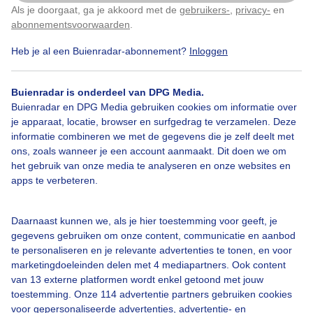
Als je doorgaat, ga je akkoord met de
gebruikers-
,
privacy-
en
Klik
hier
om dit aan te passen
abonnementsvoorwaarden
.
Heb je al een Buienradar-abonnement?
Inloggen
Bekijk slideshow
Buienradar is onderdeel van DPG Media.
Buienradar en DPG Media gebruiken cookies om informatie over
je apparaat, locatie, browser en surfgedrag te verzamelen. Deze
informatie combineren we met de gegevens die je zelf deelt met
ons, zoals wanneer je een account aanmaakt. Dit doen we om
Een moment geduld aub...
het gebruik van onze media te analyseren en onze websites en
apps te verbeteren.
Daarnaast kunnen we, als je hier toestemming voor geeft, je
gegevens gebruiken om onze content, communicatie en aanbod
te personaliseren en je relevante advertenties te tonen, en voor
Over Buienradar
marketingdoeleinden delen met 4 mediapartners. Ook content
van 13 externe platformen wordt enkel getoond met jouw
toestemming. Onze 114 advertentie partners gebruiken cookies
Bedrijfsgegevens
voor gepersonaliseerde advertenties, advertentie- en