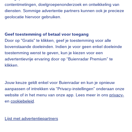
contentmetingen, doelgroepenonderzoek en ontwikkeling van
Veelgestelde vragen
diensten. Sommige advertentie partners kunnen ook je precieze
Contact
geolocatie hiervoor gebruiken.
Toegankelijkheid
Geef toestemming of betaal voor toegang
Gebruikersvoorwaarden
Door op "Gratis" te klikken, geef je toestemming voor alle
Adverteren
bovenstaande doeleinden. Indien je voor geen enkel doeleinde
toestemming wenst te geven, kun je kiezen voor een
Buienradar Team
advertentievrije ervaring door op “Buienradar Premium” te
klikken.
Privacy beleid
Cookie beleid
Jouw keuze geldt enkel voor Buienradar en kun je opnieuw
Privacy instellingen
aanpassen of intrekken via “Privacy-instellingen” onderaan onze
website of in het menu van onze app. Lees meer in ons
privacy-
Gratis weerdata
en
cookiebeleid
.
@BuienradarNL
Lijst met advertentiepartners
Buienradar
Buienradar