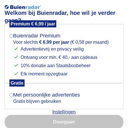
Welkom bij Buienradar, hoe wil je verder
gaan?
Premium € 6,99 / jaar
Mogen we je locatie gebruiken voor het
Weerfoto
weer?
Buienradar Premium
Voor slechts
€ 6,99 per jaar
(€ 0,58 per maand)
Advertentievrij en privacy veilig
Ontvang voor min. € 40,- aan cadeaus
Indien je hier nog geen akkoord op hebt gegeven,
verschijnt er zo een pop-up uit je browser waarin
10% donatie aan Staatsbosbeheer
deze toestemming gevraagd wordt.
Elk moment opzegbaar
Gratis
Is goed, toon de popup
Met persoonlijke advertenties
Gratis blijven gebruiken
Instellingen
Nu niet, misschien later
Door: Tineke Bos-Brink
Gemaakt: 21-08-2025, 41x bekeken
Doorgaan
Gebruik je Safari en wil je niet elke dag deze pop-up zien?