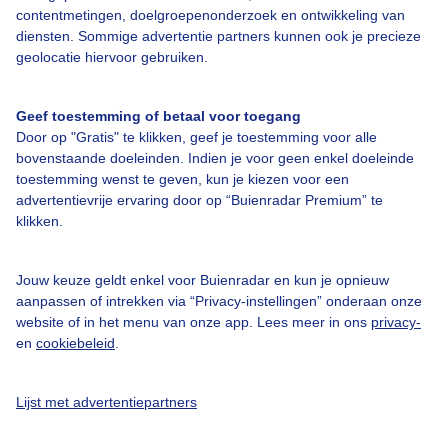
contentmetingen, doelgroepenonderzoek en ontwikkeling van
diensten. Sommige advertentie partners kunnen ook je precieze
geolocatie hiervoor gebruiken.
Geef toestemming of betaal voor toegang
Over Buienradar
Door op "Gratis" te klikken, geef je toestemming voor alle
bovenstaande doeleinden. Indien je voor geen enkel doeleinde
toestemming wenst te geven, kun je kiezen voor een
Bedrijfsgegevens
advertentievrije ervaring door op “Buienradar Premium” te
klikken.
Veelgestelde vragen
Contact
Jouw keuze geldt enkel voor Buienradar en kun je opnieuw
Toegankelijkheid
aanpassen of intrekken via “Privacy-instellingen” onderaan onze
website of in het menu van onze app. Lees meer in ons
privacy-
Gebruikersvoorwaarden
en
cookiebeleid
.
Adverteren
Buienradar Team
Lijst met advertentiepartners
Privacy beleid