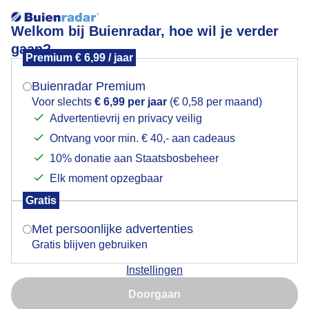
Welkom bij Buienradar, hoe wil je verder
gaan?
Premium € 6,99 / jaar
Mogen we je locatie gebruiken voor het
Koortsboom in de sneeuw
weer?
Buienradar Premium
Voor slechts
€ 6,99 per jaar
(€ 0,58 per maand)
Advertentievrij en privacy veilig
Ontvang voor min. € 40,- aan cadeaus
Indien je hier nog geen akkoord op hebt gegeven,
verschijnt er zo een pop-up uit je browser waarin
10% donatie aan Staatsbosbeheer
deze toestemming gevraagd wordt.
Elk moment opzegbaar
Gratis
Is goed, toon de popup
Met persoonlijke advertenties
Gratis blijven gebruiken
Vanochtend bij de ruïne van St. Walrick, ook wel de
Instellingen
Koortskapel genoemd. Naast deze ruïne staat een
Nu niet, misschien later
koortsboom, een eik waar reepjes textiel in werden en
Doorgaan
worden geknoopt van mensen die van koorts bevrijdt
Gebruik je Safari en wil je niet elke dag deze pop-up zien?