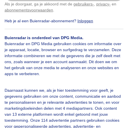
wensen te worden. Altijd een mooi plekje, maar nu
Als je doorgaat, ga je akkoord met de
gebruikers-
,
privacy-
en
Klik
hier
om dit aan te passen
helemaal in de sneeuw. En mocht jeziek worden en
abonnementsvoorwaarden
.
koorts krijgen van het koude weer? Er is nog plek in de
boom voor een lapje !
Heb je al een Buienradar-abonnement?
Inloggen
Door: Patricia
Gemaakt: 04-01-2026, 85x bekeken
Buienradar is onderdeel van DPG Media.
Buienradar en DPG Media gebruiken cookies om informatie over
je apparaat, locatie, browser en surfgedrag te verzamelen. Deze
informatie combineren we met de gegevens die je zelf deelt met
Sneeuw
#natuurgebied
Winter
ons, zoals wanneer je een account aanmaakt. Dit doen we om
het gebruik van onze media te analyseren en onze websites en
apps te verbeteren.
Bekijk slideshow
Daarnaast kunnen we, als je hier toestemming voor geeft, je
gegevens gebruiken om onze content, communicatie en aanbod
te personaliseren en je relevante advertenties te tonen, en voor
marketingdoeleinden delen met 4 mediapartners. Ook content
van 13 externe platformen wordt enkel getoond met jouw
toestemming. Onze 114 advertentie partners gebruiken cookies
Een moment geduld aub...
voor gepersonaliseerde advertenties, advertentie- en