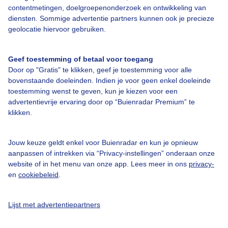
Over Buienradar
contentmetingen, doelgroepenonderzoek en ontwikkeling van
diensten. Sommige advertentie partners kunnen ook je precieze
geolocatie hiervoor gebruiken.
Bedrijfsgegevens
Veelgestelde vragen
Geef toestemming of betaal voor toegang
Door op "Gratis" te klikken, geef je toestemming voor alle
Contact
bovenstaande doeleinden. Indien je voor geen enkel doeleinde
Toegankelijkheid
toestemming wenst te geven, kun je kiezen voor een
advertentievrije ervaring door op “Buienradar Premium” te
Gebruikersvoorwaarden
klikken.
Adverteren
Buienradar Team
Jouw keuze geldt enkel voor Buienradar en kun je opnieuw
aanpassen of intrekken via “Privacy-instellingen” onderaan onze
Privacy beleid
website of in het menu van onze app. Lees meer in ons
privacy-
en
cookiebeleid
.
Cookie beleid
Privacy instellingen
Lijst met advertentiepartners
Gratis weerdata