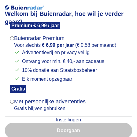
Welkom bij Buienradar, hoe wil je verder
gaan?
Premium € 6,99 / jaar
Mogen we je locatie gebruiken voor het
Mistig landschap
weer?
Buienradar Premium
Voor slechts
€ 6,99 per jaar
(€ 0,58 per maand)
Advertentievrij en privacy veilig
Ontvang voor min. € 40,- aan cadeaus
Indien je hier nog geen akkoord op hebt gegeven,
verschijnt er zo een pop-up uit je browser waarin
10% donatie aan Staatsbosbeheer
deze toestemming gevraagd wordt.
Elk moment opzegbaar
Gratis
Is goed, toon de popup
Met persoonlijke advertenties
Gratis blijven gebruiken
De mist bleef lang hangen boven de Ooijpolder.
Instellingen
Tevens waren er héél veel ganzen te bekennen.
Nu niet, misschien later
Doorgaan
Door: Patricia
Gemaakt: 18-01-2026, 46x bekeken
Gebruik je Safari en wil je niet elke dag deze pop-up zien?