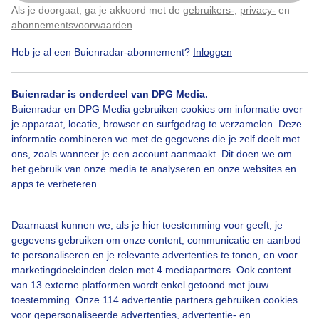
Als je doorgaat, ga je akkoord met de
gebruikers-
,
privacy-
en
Klik
hier
om dit aan te passen
abonnementsvoorwaarden
.
Heb je al een Buienradar-abonnement?
Inloggen
Mist
Natuur
Dieren
Buienradar is onderdeel van DPG Media.
Buienradar en DPG Media gebruiken cookies om informatie over
je apparaat, locatie, browser en surfgedrag te verzamelen. Deze
Bekijk slideshow
informatie combineren we met de gegevens die je zelf deelt met
ons, zoals wanneer je een account aanmaakt. Dit doen we om
het gebruik van onze media te analyseren en onze websites en
apps te verbeteren.
Een moment geduld aub...
Daarnaast kunnen we, als je hier toestemming voor geeft, je
gegevens gebruiken om onze content, communicatie en aanbod
te personaliseren en je relevante advertenties te tonen, en voor
marketingdoeleinden delen met 4 mediapartners. Ook content
van 13 externe platformen wordt enkel getoond met jouw
toestemming. Onze 114 advertentie partners gebruiken cookies
voor gepersonaliseerde advertenties, advertentie- en