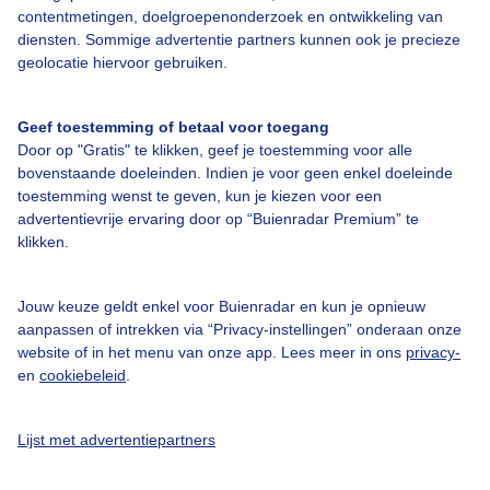
contentmetingen, doelgroepenonderzoek en ontwikkeling van
Bekijk slideshow
diensten. Sommige advertentie partners kunnen ook je precieze
geolocatie hiervoor gebruiken.
Geef toestemming of betaal voor toegang
Door op "Gratis" te klikken, geef je toestemming voor alle
bovenstaande doeleinden. Indien je voor geen enkel doeleinde
Een moment geduld aub...
toestemming wenst te geven, kun je kiezen voor een
advertentievrije ervaring door op “Buienradar Premium” te
klikken.
Jouw keuze geldt enkel voor Buienradar en kun je opnieuw
aanpassen of intrekken via “Privacy-instellingen” onderaan onze
Over Buienradar
website of in het menu van onze app. Lees meer in ons
privacy-
en
cookiebeleid
.
Bedrijfsgegevens
Lijst met advertentiepartners
Veelgestelde vragen
Contact