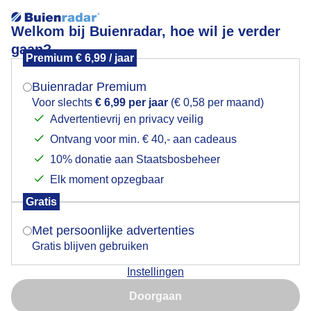
Welkom bij Buienradar, hoe wil je verder
gaan?
Premium € 6,99 / jaar
Mogen we je locatie gebruiken voor het
December
weer?
Buienradar Premium
Voor slechts
€ 6,99 per jaar
(€ 0,58 per maand)
Advertentievrij en privacy veilig
Ontvang voor min. € 40,- aan cadeaus
Indien je hier nog geen akkoord op hebt gegeven,
verschijnt er zo een pop-up uit je browser waarin
10% donatie aan Staatsbosbeheer
deze toestemming gevraagd wordt.
Elk moment opzegbaar
Gratis
Is goed, toon de popup
Met persoonlijke advertenties
Gratis blijven gebruiken
Instellingen
Nu niet, misschien later
Doorgaan
Gebruik je Safari en wil je niet elke dag deze pop-up zien?