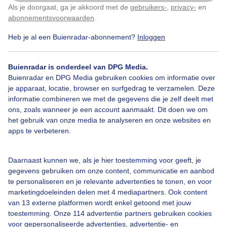
Als je doorgaat, ga je akkoord met de
gebruikers-
,
privacy-
en
Klik
hier
om dit aan te passen
abonnementsvoorwaarden
.
Heb je al een Buienradar-abonnement?
Inloggen
Buienradar is onderdeel van DPG Media.
Buienradar en DPG Media gebruiken cookies om informatie over
je apparaat, locatie, browser en surfgedrag te verzamelen. Deze
informatie combineren we met de gegevens die je zelf deelt met
ons, zoals wanneer je een account aanmaakt. Dit doen we om
het gebruik van onze media te analyseren en onze websites en
December
apps te verbeteren.
Door: Marina Tiutneva
Gemaakt: 27-12-2025, 77x bekeken
Daarnaast kunnen we, als je hier toestemming voor geeft, je
gegevens gebruiken om onze content, communicatie en aanbod
te personaliseren en je relevante advertenties te tonen, en voor
marketingdoeleinden delen met 4 mediapartners. Ook content
Winter
van 13 externe platformen wordt enkel getoond met jouw
toestemming. Onze 114 advertentie partners gebruiken cookies
voor gepersonaliseerde advertenties, advertentie- en