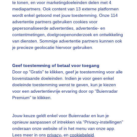
te tonen, en voor marketingdoeleinden delen met 4
mediapartners. Ook content van 13 externe platformen
egenboog
Zon
Regen
wordt enkel getoond met jouw toestemming. Onze 114
advertentie partners gebruiken cookies voor
gepersonaliseerde advertenties, advertentie- en
ekijk slideshow
contentmetingen, doelgroepenonderzoek en ontwikkeling
van diensten. Sommige advertentie partners kunnen ook
je precieze geolocatie hiervoor gebruiken.
Geef toestemming of betaal voor toegang
Door op "Gratis" te klikken, geef je toestemming voor alle
Een moment geduld
bovenstaande doeleinden. Indien je voor geen enkel
doeleinde toestemming wenst te geven, kun je kiezen
voor een advertentievrije ervaring door op “Buienradar
Premium” te klikken.
uienradar
Mijn weer
Jouw keuze geldt enkel voor Buienradar en kun je
fsgegevens
De Bilt
opnieuw aanpassen of intrekken via “Privacy-instellingen”
stelde vragen
onderaan onze website of in het menu van onze app.
Lees meer in ons
privacy-
en
cookiebeleid
.
t