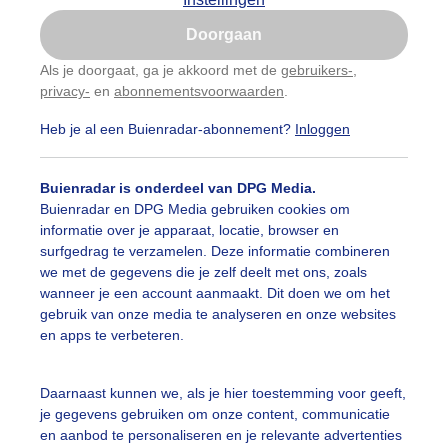
Is goed, toon de popup
Doorgaan
Nu niet, misschien later
Als je doorgaat, ga je akkoord met de
gebruikers-
,
privacy-
en
abonnementsvoorwaarden
.
Gebruik je Safari en wil je niet elke dag deze pop-up
zien?
Heb je al een Buienradar-abonnement?
Inloggen
Klik
hier
om dit aan te passen
Buienradar is onderdeel van DPG Media.
Buienradar en DPG Media gebruiken cookies om
informatie over je apparaat, locatie, browser en
surfgedrag te verzamelen. Deze informatie combineren
we met de gegevens die je zelf deelt met ons, zoals
wanneer je een account aanmaakt. Dit doen we om het
gebruik van onze media te analyseren en onze websites
en apps te verbeteren.
genboog boven de Eierlandse polder dichtbij de Cocksdor
Daarnaast kunnen we, als je hier toestemming voor geeft,
je gegevens gebruiken om onze content, communicatie
r: Frans Alderse Baas
Gemaakt: 17-11-2025, 35x bekeken
en aanbod te personaliseren en je relevante advertenties