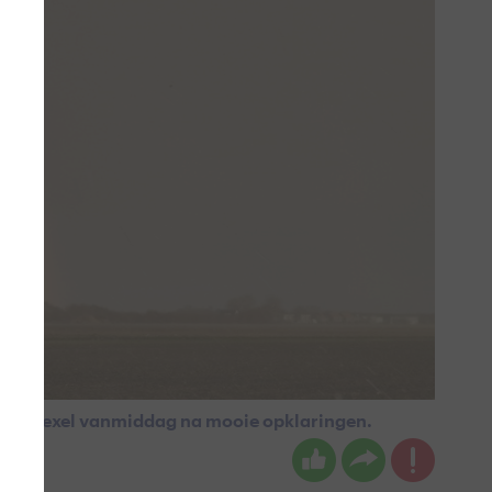
p op Texel vanmiddag na mooie opklaringen.