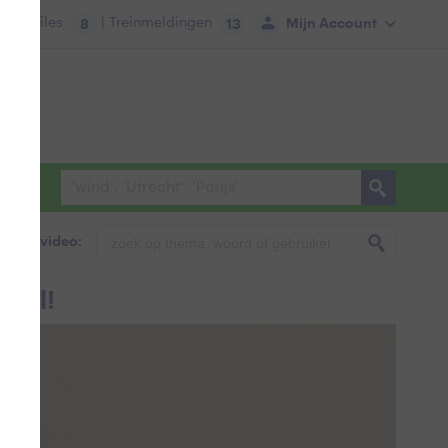
tie:
Files
| Treinmeldingen
Mijn Account
8
13
foto & video:
agel!