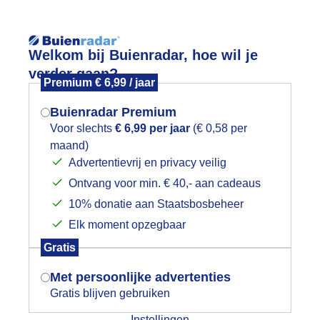
Reisinforma
Welkom bij Buienradar, hoe wil je
verder gaan?
Premium € 6,99 / jaar
Buienradar Premium
Voor slechts
€ 6,99 per jaar
(€ 0,58 per
wijd
Foto en video
Weerzine
maand)
Mogen we je locatie gebruiken voor
Advertentievrij en privacy veilig
het weer?
Zoeken in 
Ontvang voor min. € 40,- aan cadeaus
10% donatie aan Staatsbosbeheer
egenboog tijdens een regenbui met h
Elk moment opzegbaar
Indien je hier nog geen akkoord op hebt
Gratis
gegeven, verschijnt er zo een pop-up uit
je browser waarin deze toestemming
Met persoonlijke advertenties
gevraagd wordt.
Gratis blijven gebruiken
Instellingen