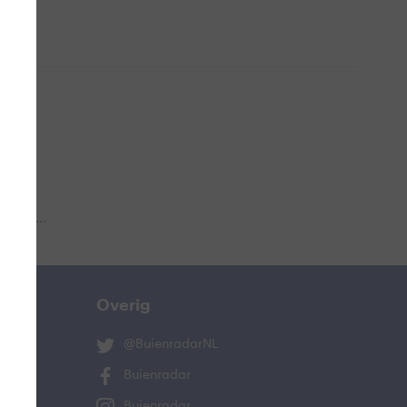
 aub...
Overig
@BuienradarNL
Buienradar
Buienradar