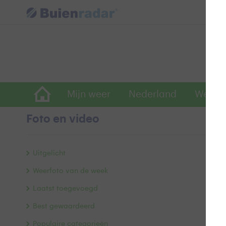
Mijn weer
Nederland
Wereld
Foto en video
R
Uitgelicht
Weerfoto van de week
Laatst toegevoegd
Best gewaardeerd
Populaire categorieën