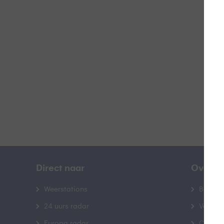
R
B
Direct naar
Over B
Weerstations
Bedrij
24 uurs radar
Veelge
Europa radar
Contac