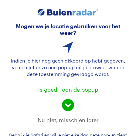
Mogen we je locatie gebruiken voor het
Dubbele regenboog boven Texel
weer?
Indien je hier nog geen akkoord op hebt gegeven,
verschijnt er zo een pop-up uit je browser waarin
deze toestemming gevraagd wordt.
Is goed, toon de popup
Dubbele regenboog boven de Eierlandse polder
dichtbij de Cocksdorp op Texel vanmiddag.
Nu niet, misschien later
Door: Frans Alderse Baas
Gemaakt: 17-11-2025, 26x bekeken
Gebruik je Safari en wil je niet elke dag deze pop-up zien?