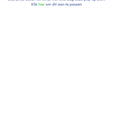
Klik
hier
om dit aan te passen
Dubbeleregenboog
Zon
Regen
Bekijk slideshow
Een moment geduld aub...