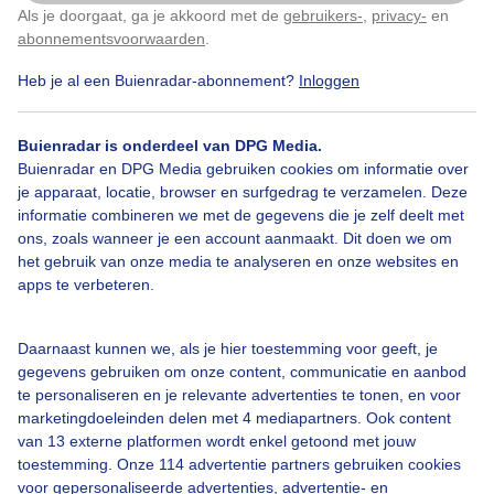
Als je doorgaat, ga je akkoord met de
gebruikers-
,
privacy-
en
Klik
hier
om dit aan te passen
abonnementsvoorwaarden
.
Heb je al een Buienradar-abonnement?
Inloggen
#strakblauwelucht
#weerspiegeling
Zon
Buienradar is onderdeel van DPG Media.
Buienradar en DPG Media gebruiken cookies om informatie over
je apparaat, locatie, browser en surfgedrag te verzamelen. Deze
Bekijk slideshow
informatie combineren we met de gegevens die je zelf deelt met
ons, zoals wanneer je een account aanmaakt. Dit doen we om
het gebruik van onze media te analyseren en onze websites en
apps te verbeteren.
Een moment geduld aub...
Daarnaast kunnen we, als je hier toestemming voor geeft, je
gegevens gebruiken om onze content, communicatie en aanbod
te personaliseren en je relevante advertenties te tonen, en voor
marketingdoeleinden delen met 4 mediapartners. Ook content
van 13 externe platformen wordt enkel getoond met jouw
toestemming. Onze 114 advertentie partners gebruiken cookies
voor gepersonaliseerde advertenties, advertentie- en