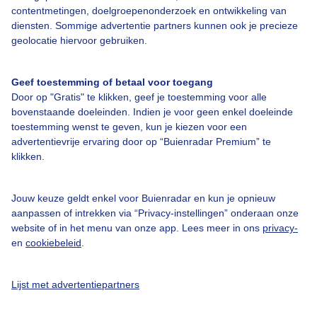
Over Buienradar
contentmetingen, doelgroepenonderzoek en ontwikkeling van
diensten. Sommige advertentie partners kunnen ook je precieze
geolocatie hiervoor gebruiken.
Bedrijfsgegevens
Veelgestelde vragen
Geef toestemming of betaal voor toegang
Door op "Gratis" te klikken, geef je toestemming voor alle
Contact
bovenstaande doeleinden. Indien je voor geen enkel doeleinde
Toegankelijkheid
toestemming wenst te geven, kun je kiezen voor een
advertentievrije ervaring door op “Buienradar Premium” te
Gebruikersvoorwaarden
klikken.
Adverteren
Buienradar Team
Jouw keuze geldt enkel voor Buienradar en kun je opnieuw
aanpassen of intrekken via “Privacy-instellingen” onderaan onze
Privacy beleid
website of in het menu van onze app. Lees meer in ons
privacy-
en
cookiebeleid
.
Cookie beleid
Privacy instellingen
Lijst met advertentiepartners
Gratis weerdata