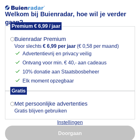
Welkom bij Buienradar, hoe wil je verder
gaan?
Premium € 6,99 / jaar
Mogen we je locatie gebruiken voor het
Prachtige weerspiegeling in het water van het
weer?
Hoendiep
Buienradar Premium
Voor slechts
€ 6,99 per jaar
(€ 0,58 per maand)
Advertentievrij en privacy veilig
Ontvang voor min. € 40,- aan cadeaus
Indien je hier nog geen akkoord op hebt gegeven,
verschijnt er zo een pop-up uit je browser waarin
10% donatie aan Staatsbosbeheer
deze toestemming gevraagd wordt.
Elk moment opzegbaar
Gratis
Is goed, toon de popup
Met persoonlijke advertenties
De zon schijnt vanuit een strak blauwe lucht over de
Gratis blijven gebruiken
provincie Groningen vanmiddag. De omgeving
Instellingen
weerspiegelt prachtig in het water van het Hoendiep
Nu niet, misschien later
Doorgaan
Door: Arnout Bolt
Gemaakt: 16-11-2025, 37x bekeken
Gebruik je Safari en wil je niet elke dag deze pop-up zien?