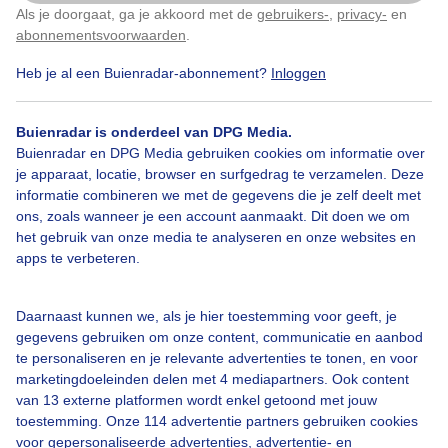
Als je doorgaat, ga je akkoord met de
gebruikers-
,
privacy-
en
Klik
hier
om dit aan te passen
abonnementsvoorwaarden
.
Door: Paul Hermans
Gemaakt: 14-10-2025, 49x bekeken
Heb je al een Buienradar-abonnement?
Inloggen
Buienradar is onderdeel van DPG Media.
Herfst
Zon
Wolken
Buienradar en DPG Media gebruiken cookies om informatie over
je apparaat, locatie, browser en surfgedrag te verzamelen. Deze
informatie combineren we met de gegevens die je zelf deelt met
ons, zoals wanneer je een account aanmaakt. Dit doen we om
Bekijk slideshow
het gebruik van onze media te analyseren en onze websites en
apps te verbeteren.
Daarnaast kunnen we, als je hier toestemming voor geeft, je
gegevens gebruiken om onze content, communicatie en aanbod
te personaliseren en je relevante advertenties te tonen, en voor
Een moment geduld aub...
marketingdoeleinden delen met 4 mediapartners. Ook content
van 13 externe platformen wordt enkel getoond met jouw
toestemming. Onze 114 advertentie partners gebruiken cookies
voor gepersonaliseerde advertenties, advertentie- en