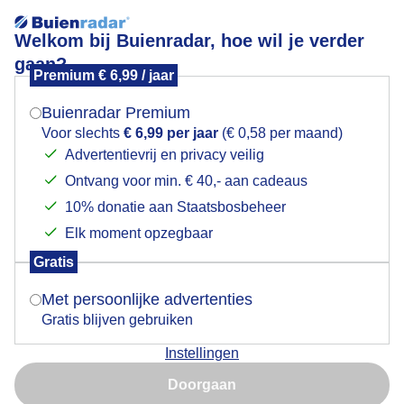
Welkom bij Buienradar, hoe wil je verder
gaan?
Premium € 6,99 / jaar
Mogen we je locatie gebruiken voor het
Een mooie herfstdag langs de Nieuwe Maas
weer?
Buienradar Premium
Voor slechts
€ 6,99 per jaar
(€ 0,58 per maand)
Advertentievrij en privacy veilig
Ontvang voor min. € 40,- aan cadeaus
Indien je hier nog geen akkoord op hebt gegeven,
verschijnt er zo een pop-up uit je browser waarin
10% donatie aan Staatsbosbeheer
deze toestemming gevraagd wordt.
Elk moment opzegbaar
Gratis
Is goed, toon de popup
Met persoonlijke advertenties
Gratis blijven gebruiken
Instellingen
Nu niet, misschien later
Doorgaan
Een mooie herfstdag langs de Nieuwe Maas
Gebruik je Safari en wil je niet elke dag deze pop-up zien?