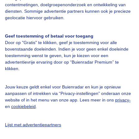
contentmetingen, doelgroepenonderzoek en ontwikkeling van
diensten. Sommige advertentie partners kunnen ook je precieze
geolocatie hiervoor gebruiken.
Over Buienradar
Geef toestemming of betaal voor toegang
Bedrijfsgegevens
Door op "Gratis" te klikken, geef je toestemming voor alle
bovenstaande doeleinden. Indien je voor geen enkel doeleinde
Veelgestelde vragen
toestemming wenst te geven, kun je kiezen voor een
Contact
advertentievrije ervaring door op “Buienradar Premium” te
klikken.
Toegankelijkheid
Gebruikersvoorwaarden
Jouw keuze geldt enkel voor Buienradar en kun je opnieuw
Adverteren
aanpassen of intrekken via “Privacy-instellingen” onderaan onze
website of in het menu van onze app. Lees meer in ons
privacy-
Buienradar Team
en
cookiebeleid
.
Privacy beleid
Cookie beleid
Lijst met advertentiepartners
Privacy instellingen