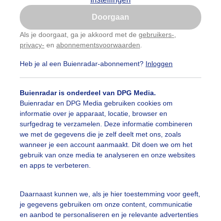
Is goed, toon de popup
Doorgaan
Nu niet, misschien later
Als je doorgaat, ga je akkoord met de
gebruikers-
,
privacy-
en
abonnementsvoorwaarden
.
Gebruik je Safari en wil je niet elke dag deze pop-up
zien?
Heb je al een Buienradar-abonnement?
Inloggen
Klik
hier
om dit aan te passen
Buienradar is onderdeel van DPG Media.
Buienradar en DPG Media gebruiken cookies om
informatie over je apparaat, locatie, browser en
surfgedrag te verzamelen. Deze informatie combineren
we met de gegevens die je zelf deelt met ons, zoals
wanneer je een account aanmaakt. Dit doen we om het
gebruik van onze media te analyseren en onze websites
en apps te verbeteren.
Daarnaast kunnen we, als je hier toestemming voor geeft,
je gegevens gebruiken om onze content, communicatie
en aanbod te personaliseren en je relevante advertenties