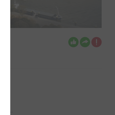
 aub...