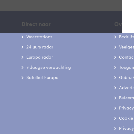
Direct naar
Over B
Weerstations
Bedrij
24 uurs radar
Veelge
Europa radar
Contac
7-daagse verwachting
Toegank
Satelliet Europa
Gebrui
Advert
Buienr
Privacy
Cookie
Privacy