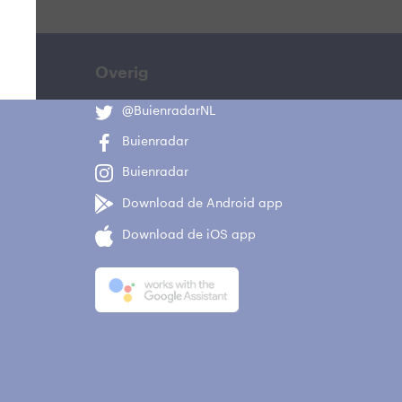
Overig
@BuienradarNL
Buienradar
Buienradar
Download de Android app
Download de iOS app