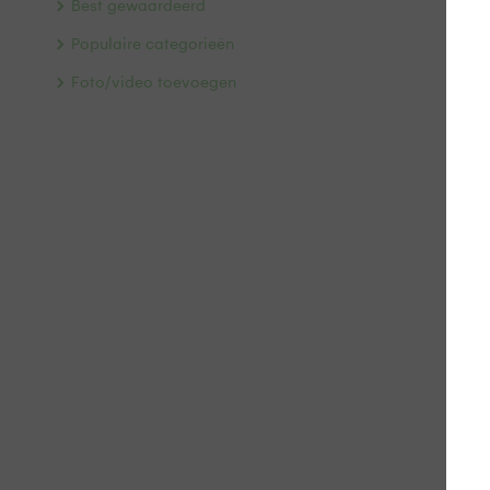
Best gewaardeerd
Populaire categorieën
Foto/video toevoegen