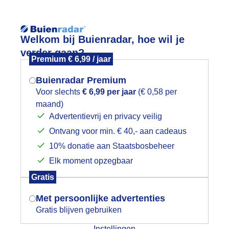
Reisinforma
Welkom bij Buienradar, hoe wil je
verder gaan?
Premium € 6,99 / jaar
Buienradar Premium
Voor slechts
€ 6,99 per jaar
(€ 0,58 per
Lees meer.
maand)
Mogen we je locatie gebruiken voor
Advertentievrij en privacy veilig
wijd
Foto en video
Weerzine
het weer?
Ontvang voor min. € 40,- aan cadeaus
10% donatie aan Staatsbosbeheer
Zoeken in 
Elk moment opzegbaar
Indien je hier nog geen akkoord op hebt
en mooie herfstdag langs de Nieuwe
Gratis
gegeven, verschijnt er zo een pop-up uit
je browser waarin deze toestemming
Met persoonlijke advertenties
gevraagd wordt.
Gratis blijven gebruiken
Instellingen