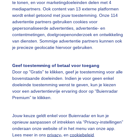
te tonen, en voor marketingdoeleinden delen met 4
mediapartners. Ook content van 13 externe platformen
wordt enkel getoond met jouw toestemming. Onze 114
advertentie partners gebruiken cookies voor
gepersonaliseerde advertenties, advertentie- en
contentmetingen, doelgroepenonderzoek en ontwikkeling
n mooie herfstdag langs de Nieuwe Maas
van diensten. Sommige advertentie partners kunnen ook
je precieze geolocatie hiervoor gebruiken.
r: Paul Hermans
Gemaakt: 14-10-2025, 43x bekeken
Geef toestemming of betaal voor toegang
erfst
Zon
Wolken
Door op "Gratis" te klikken, geef je toestemming voor alle
bovenstaande doeleinden. Indien je voor geen enkel
doeleinde toestemming wenst te geven, kun je kiezen
voor een advertentievrije ervaring door op “Buienradar
ekijk slideshow
Premium” te klikken.
Jouw keuze geldt enkel voor Buienradar en kun je
opnieuw aanpassen of intrekken via “Privacy-instellingen”
onderaan onze website of in het menu van onze app.
Een moment geduld
Lees meer in ons
privacy-
en
cookiebeleid
.