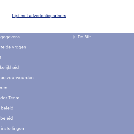
Lijst met advertentiepartners
uienradar
Mijn weer
fsgegevens
De Bilt
stelde vragen
t
elijkheid
kersvoorwaarden
eren
adar Team
 beleid
 beleid
 instellingen