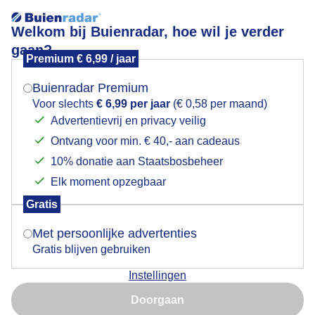
Welkom bij Buienradar, hoe wil je verder
gaan?
Premium € 6,99 / jaar
Mogen we je locatie gebruiken voor het
weinig wind,weerspiegeling....soms klaart het wat op
weer?
maar
Buienradar Premium
Voor slechts
€ 6,99 per jaar
(€ 0,58 per maand)
Advertentievrij en privacy veilig
Ontvang voor min. € 40,- aan cadeaus
Indien je hier nog geen akkoord op hebt gegeven,
verschijnt er zo een pop-up uit je browser waarin
10% donatie aan Staatsbosbeheer
deze toestemming gevraagd wordt.
Elk moment opzegbaar
Gratis
Is goed, toon de popup
Met persoonlijke advertenties
Gratis blijven gebruiken
Instellingen
Nu niet, misschien later
Doorgaan
Gebruik je Safari en wil je niet elke dag deze pop-up zien?