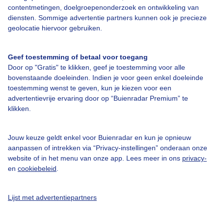
contentmetingen, doelgroepenonderzoek en ontwikkeling van
diensten. Sommige advertentie partners kunnen ook je precieze
geolocatie hiervoor gebruiken.
Over Buienradar
Geef toestemming of betaal voor toegang
Door op "Gratis" te klikken, geef je toestemming voor alle
Bedrijfsgegevens
bovenstaande doeleinden. Indien je voor geen enkel doeleinde
toestemming wenst te geven, kun je kiezen voor een
Veelgestelde vragen
advertentievrije ervaring door op “Buienradar Premium” te
Contact
klikken.
Toegankelijkheid
Jouw keuze geldt enkel voor Buienradar en kun je opnieuw
Gebruikersvoorwaarden
aanpassen of intrekken via “Privacy-instellingen” onderaan onze
website of in het menu van onze app. Lees meer in ons
privacy-
Adverteren
en
cookiebeleid
.
Buienradar Team
Privacy beleid
Lijst met advertentiepartners
Cookie beleid