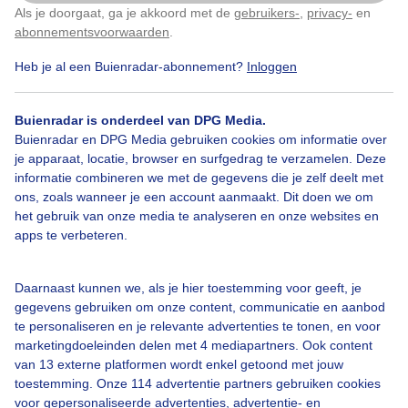
Als je doorgaat, ga je akkoord met de
gebruikers-
,
privacy-
en
Klik
hier
om dit aan te passen
meest van de dag is het grijs..niet koud
abonnementsvoorwaarden
.
Heb je al een Buienradar-abonnement?
Inloggen
Door: Nel van Es
Gemaakt: 13-10-2025, 55x bekeken
Buienradar is onderdeel van DPG Media.
Buienradar en DPG Media gebruiken cookies om informatie over
Weerspiegeling
Blauwelucht
Bewolking
je apparaat, locatie, browser en surfgedrag te verzamelen. Deze
informatie combineren we met de gegevens die je zelf deelt met
ons, zoals wanneer je een account aanmaakt. Dit doen we om
het gebruik van onze media te analyseren en onze websites en
Bekijk slideshow
apps te verbeteren.
Daarnaast kunnen we, als je hier toestemming voor geeft, je
gegevens gebruiken om onze content, communicatie en aanbod
te personaliseren en je relevante advertenties te tonen, en voor
marketingdoeleinden delen met 4 mediapartners. Ook content
Een moment geduld aub...
van 13 externe platformen wordt enkel getoond met jouw
toestemming. Onze 114 advertentie partners gebruiken cookies
voor gepersonaliseerde advertenties, advertentie- en