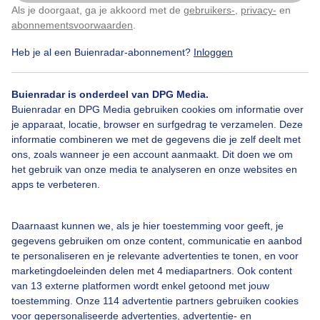
Als je doorgaat, ga je akkoord met de
gebruikers-
,
privacy-
en
Klik
hier
om dit aan te passen
weerspiegeling...
abonnementsvoorwaarden
.
Heb je al een Buienradar-abonnement?
Inloggen
Door: Nel van Es
Gemaakt: 13-10-2025, 61x bekeken
Buienradar is onderdeel van DPG Media.
Buienradar en DPG Media gebruiken cookies om informatie over
Weinigwind
Opklaringen
Gracht
je apparaat, locatie, browser en surfgedrag te verzamelen. Deze
informatie combineren we met de gegevens die je zelf deelt met
ons, zoals wanneer je een account aanmaakt. Dit doen we om
het gebruik van onze media te analyseren en onze websites en
Bekijk slideshow
apps te verbeteren.
Daarnaast kunnen we, als je hier toestemming voor geeft, je
gegevens gebruiken om onze content, communicatie en aanbod
te personaliseren en je relevante advertenties te tonen, en voor
marketingdoeleinden delen met 4 mediapartners. Ook content
Een moment geduld aub...
van 13 externe platformen wordt enkel getoond met jouw
toestemming. Onze 114 advertentie partners gebruiken cookies
voor gepersonaliseerde advertenties, advertentie- en