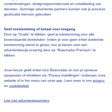
contentmetingen, doelgroepenonderzoek en ontwikkeling van
diensten. Sommige advertentie partners kunnen ook je precieze
geolocatie hiervoor gebruiken.
Over Buienradar
Geef toestemming of betaal voor toegang
Door op "Gratis" te klikken, geef je toestemming voor alle
Bedrijfsgegevens
bovenstaande doeleinden. Indien je voor geen enkel doeleinde
toestemming wenst te geven, kun je kiezen voor een
Veelgestelde vragen
advertentievrije ervaring door op “Buienradar Premium” te
Contact
klikken.
Toegankelijkheid
Jouw keuze geldt enkel voor Buienradar en kun je opnieuw
Gebruikersvoorwaarden
aanpassen of intrekken via “Privacy-instellingen” onderaan onze
website of in het menu van onze app. Lees meer in ons
privacy-
Adverteren
en
cookiebeleid
.
Buienradar Team
Privacy beleid
Lijst met advertentiepartners
Cookie beleid