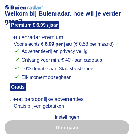
Welkom bij Buienradar, hoe wil je verder
gaan?
Premium € 6,99 / jaar
Mogen we je locatie gebruiken voor het
weinig wind..meest grijs weer maar ook
weer?
opklaringen...
Buienradar Premium
Voor slechts
€ 6,99 per jaar
(€ 0,58 per maand)
Advertentievrij en privacy veilig
Ontvang voor min. € 40,- aan cadeaus
Indien je hier nog geen akkoord op hebt gegeven,
verschijnt er zo een pop-up uit je browser waarin
10% donatie aan Staatsbosbeheer
deze toestemming gevraagd wordt.
Elk moment opzegbaar
Gratis
Is goed, toon de popup
Met persoonlijke advertenties
Gratis blijven gebruiken
Instellingen
Nu niet, misschien later
Doorgaan
Gebruik je Safari en wil je niet elke dag deze pop-up zien?