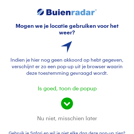
Mogen we je locatie gebruiken voor het
Bruine winterjuffer
weer?
Indien je hier nog geen akkoord op hebt gegeven,
verschijnt er zo een pop-up uit je browser waarin
deze toestemming gevraagd wordt.
Is goed, toon de popup
De bruine winterjuffer (Sympecma fusca) is een kleine
Europese pantserjuffer die vrij algemeen in België en
Nu niet, misschien later
in Nederland voorkomt. De winterjuffers zijn de enige
libellen die als volwassen dier de winter doorkomen,
Gebruik je Safari en wil je niet elke dag deze pop-up zien?