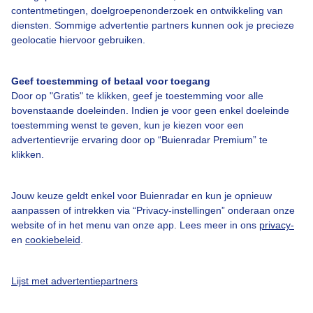
contentmetingen, doelgroepenonderzoek en ontwikkeling van
Door: Wim Apswoude
Gemaakt: 22-05-2026, 27x bekeken
diensten. Sommige advertentie partners kunnen ook je precieze
geolocatie hiervoor gebruiken.
Geef toestemming of betaal voor toegang
Planten
Door op "Gratis" te klikken, geef je toestemming voor alle
bovenstaande doeleinden. Indien je voor geen enkel doeleinde
toestemming wenst te geven, kun je kiezen voor een
Bekijk slideshow
advertentievrije ervaring door op “Buienradar Premium” te
klikken.
Jouw keuze geldt enkel voor Buienradar en kun je opnieuw
aanpassen of intrekken via “Privacy-instellingen” onderaan onze
website of in het menu van onze app. Lees meer in ons
privacy-
Een moment geduld aub...
en
cookiebeleid
.
Lijst met advertentiepartners