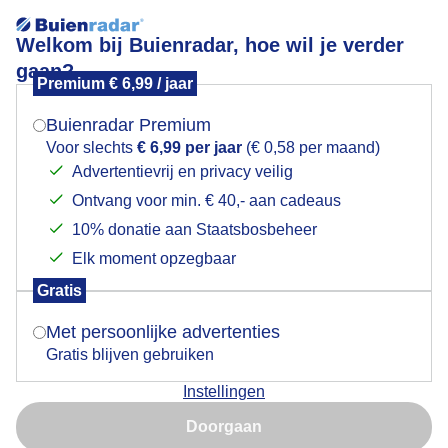
Welkom bij Buienradar, hoe wil je verder
gaan?
Premium € 6,99 / jaar
Mogen we je locatie gebruiken voor het
Bokkenorchis
weer?
Buienradar Premium
Voor slechts
€ 6,99 per jaar
(€ 0,58 per maand)
Advertentievrij en privacy veilig
Ontvang voor min. € 40,- aan cadeaus
Indien je hier nog geen akkoord op hebt gegeven,
verschijnt er zo een pop-up uit je browser waarin
10% donatie aan Staatsbosbeheer
deze toestemming gevraagd wordt.
Elk moment opzegbaar
Gratis
Is goed, toon de popup
Met persoonlijke advertenties
Gratis blijven gebruiken
Instellingen
Nu niet, misschien later
Doorgaan
Gebruik je Safari en wil je niet elke dag deze pop-up zien?