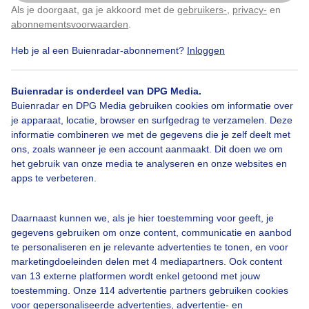
Als je doorgaat, ga je akkoord met de
gebruikers-
,
privacy-
en
Klik
hier
om dit aan te passen
abonnementsvoorwaarden
.
Heb je al een Buienradar-abonnement?
Inloggen
Buienradar is onderdeel van DPG Media.
Buienradar en DPG Media gebruiken cookies om informatie over
je apparaat, locatie, browser en surfgedrag te verzamelen. Deze
informatie combineren we met de gegevens die je zelf deelt met
ons, zoals wanneer je een account aanmaakt. Dit doen we om
het gebruik van onze media te analyseren en onze websites en
apps te verbeteren.
De bokkenorchis (Himantoglossum hircinum) is een
Daarnaast kunnen we, als je hier toestemming voor geeft, je
Europese orchidee. Het is een vaste plant die eerst na
gegevens gebruiken om onze content, communicatie en aanbod
enige jaren tot bloei komt. De soort is in België en
te personaliseren en je relevante advertenties te tonen, en voor
Nederland wettelijk beschermd en staat in beide
marketingdoeleinden delen met 4 mediapartners. Ook content
landen op de rode lijst van planten als zeer zeldzaam
van 13 externe platformen wordt enkel getoond met jouw
maar stabiel en toenemend in aantal.
toestemming. Onze 114 advertentie partners gebruiken cookies
voor gepersonaliseerde advertenties, advertentie- en