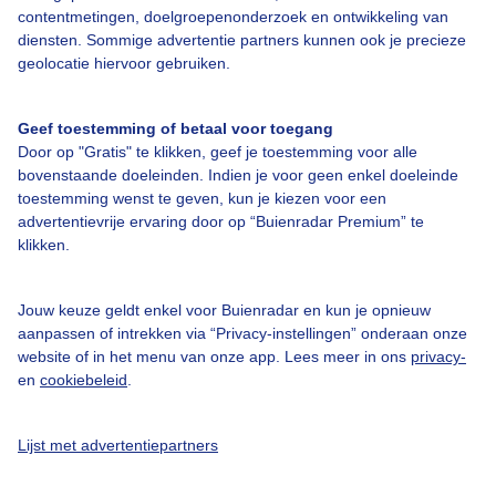
contentmetingen, doelgroepenonderzoek en ontwikkeling van
diensten. Sommige advertentie partners kunnen ook je precieze
geolocatie hiervoor gebruiken.
Over Buienradar
Geef toestemming of betaal voor toegang
Door op "Gratis" te klikken, geef je toestemming voor alle
bovenstaande doeleinden. Indien je voor geen enkel doeleinde
Bedrijfsgegevens
toestemming wenst te geven, kun je kiezen voor een
advertentievrije ervaring door op “Buienradar Premium” te
Veelgestelde vragen
klikken.
Contact
Toegankelijkheid
Jouw keuze geldt enkel voor Buienradar en kun je opnieuw
aanpassen of intrekken via “Privacy-instellingen” onderaan onze
Gebruikersvoorwaarden
website of in het menu van onze app. Lees meer in ons
privacy-
Adverteren
en
cookiebeleid
.
Buienradar Team
Lijst met advertentiepartners
Privacy beleid
Cookie beleid