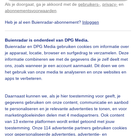
e is ook zon en wind.....de 1 heeft jas aan,de ander
Als je doorgaat, ga je akkoord met de
gebruikers-
,
privacy-
en
Klik
hier
om dit aan te passen
uit..ik ind het hheerlijk weer,zonder jas....rond
abonnementsvoorwaarden
.
16.00uur
Heb je al een Buienradar-abonnement?
Inloggen
Door: Nel van Es
Gemaakt: 05-09-2025, 27x bekeken
Buienradar is onderdeel van DPG Media.
Buienradar en DPG Media gebruiken cookies om informatie over
je apparaat, locatie, browser en surfgedrag te verzamelen. Deze
Dijk
Zon
Wolken
informatie combineren we met de gegevens die je zelf deelt met
ons, zoals wanneer je een account aanmaakt. Dit doen we om
het gebruik van onze media te analyseren en onze websites en
apps te verbeteren.
Bekijk slideshow
Daarnaast kunnen we, als je hier toestemming voor geeft, je
gegevens gebruiken om onze content, communicatie en aanbod
te personaliseren en je relevante advertenties te tonen, en voor
marketingdoeleinden delen met 4 mediapartners. Ook content
van 13 externe platformen wordt enkel getoond met jouw
Een moment geduld aub...
toestemming. Onze 114 advertentie partners gebruiken cookies
voor gepersonaliseerde advertenties, advertentie- en