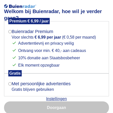
Welkom bij Buienradar, hoe wil je verder
gaan?
Premium € 6,99 / jaar
Mogen we je locatie gebruiken voor het
soms is het zonnetje even achter de wolken..
weer?
Buienradar Premium
Voor slechts
€ 6,99 per jaar
(€ 0,58 per maand)
Advertentievrij en privacy veilig
Ontvang voor min. € 40,- aan cadeaus
Indien je hier nog geen akkoord op hebt gegeven,
verschijnt er zo een pop-up uit je browser waarin
10% donatie aan Staatsbosbeheer
deze toestemming gevraagd wordt.
Elk moment opzegbaar
Gratis
Is goed, toon de popup
Met persoonlijke advertenties
Gratis blijven gebruiken
Instellingen
Nu niet, misschien later
Doorgaan
Gebruik je Safari en wil je niet elke dag deze pop-up zien?