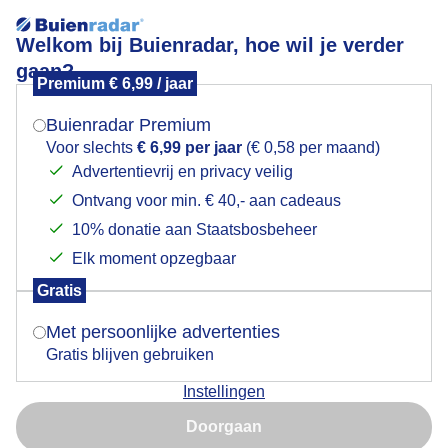
Welkom bij Buienradar, hoe wil je verder
gaan?
Premium € 6,99 / jaar
Mogen we je locatie gebruiken voor het
Lees meer.
weer?
Buienradar Premium
17:30uur regen opkomst met mooie wolkenluchten
Voor slechts
€ 6,99 per jaar
(€ 0,58 per maand)
Advertentievrij en privacy veilig
Ontvang voor min. € 40,- aan cadeaus
Indien je hier nog geen akkoord op hebt gegeven,
verschijnt er zo een pop-up uit je browser waarin
10% donatie aan Staatsbosbeheer
deze toestemming gevraagd wordt.
Elk moment opzegbaar
Gratis
Is goed, toon de popup
Met persoonlijke advertenties
Gratis blijven gebruiken
Instellingen
Nu niet, misschien later
17:30uur regen opkomst met mooie wolkenluchten
Doorgaan
Gebruik je Safari en wil je niet elke dag deze pop-up zien?