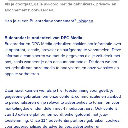
Als je doorgaat, ga je akkoord met de
gebruikers-
,
privacy-
en
Klik
hier
om dit aan te passen
Door: Hans van loenen
Gemaakt: 31-08-2025, 60x bekeken
abonnementsvoorwaarden
.
Heb je al een Buienradar-abonnement?
Inloggen
Zon
Regen
Wolken
Buienradar is onderdeel van DPG Media.
Buienradar en DPG Media gebruiken cookies om informatie over
je apparaat, locatie, browser en surfgedrag te verzamelen. Deze
informatie combineren we met de gegevens die je zelf deelt met
Bekijk slideshow
ons, zoals wanneer je een account aanmaakt. Dit doen we om
het gebruik van onze media te analyseren en onze websites en
apps te verbeteren.
Daarnaast kunnen we, als je hier toestemming voor geeft, je
Een moment geduld aub...
gegevens gebruiken om onze content, communicatie en aanbod
te personaliseren en je relevante advertenties te tonen, en voor
marketingdoeleinden delen met 4 mediapartners. Ook content
van 13 externe platformen wordt enkel getoond met jouw
toestemming. Onze 114 advertentie partners gebruiken cookies
voor gepersonaliseerde advertenties, advertentie- en