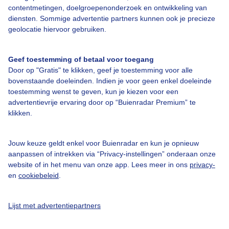
contentmetingen, doelgroepenonderzoek en ontwikkeling van
diensten. Sommige advertentie partners kunnen ook je precieze
Over Buienradar
geolocatie hiervoor gebruiken.
Bedrijfsgegevens
Geef toestemming of betaal voor toegang
Veelgestelde vragen
Door op "Gratis" te klikken, geef je toestemming voor alle
bovenstaande doeleinden. Indien je voor geen enkel doeleinde
Contact
toestemming wenst te geven, kun je kiezen voor een
advertentievrije ervaring door op “Buienradar Premium” te
Toegankelijkheid
klikken.
Gebruikersvoorwaarden
Adverteren
Jouw keuze geldt enkel voor Buienradar en kun je opnieuw
aanpassen of intrekken via “Privacy-instellingen” onderaan onze
Buienradar Team
website of in het menu van onze app. Lees meer in ons
privacy-
Privacy beleid
en
cookiebeleid
.
Cookie beleid
Lijst met advertentiepartners
Privacy instellingen
Gratis weerdata