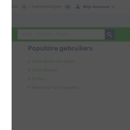
tie:
Files
| Treinmeldingen
Mijn Account
0
10
Populaire gebruikers
Anne-Marie van Iersel
Marja Bakker
Els Bax
Bekijk top 10 fotografen