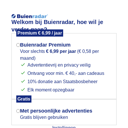
Reisinforma
Lees meer.
Welkom bij Buienradar, hoe wil je
verder gaan?
Premium € 6,99 / jaar
wijd
Foto en video
Weerzine
Buienradar Premium
Voor slechts
€ 6,99 per jaar
(€ 0,58 per
maand)
Mogen we je locatie gebruiken voor
Advertentievrij en privacy veilig
het weer?
Ontvang voor min. € 40,- aan cadeaus
10% donatie aan Staatsbosbeheer
Een moment geduld aub...
Elk moment opzegbaar
Indien je hier nog geen akkoord op hebt
Gratis
gegeven, verschijnt er zo een pop-up uit
je browser waarin deze toestemming
Met persoonlijke advertenties
gevraagd wordt.
Gratis blijven gebruiken
ijk slideshow
Instellingen