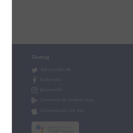
Overig
@BuienradarNL
Buienradar
Buienradar
Download de Android app
Download de iOS app