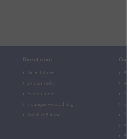
Direct naar
Over B
Weerstations
Bedrij
24 uurs radar
Veelge
Europa radar
Contac
7-daagse verwachting
Toegank
Satelliet Europa
Gebrui
Advert
Buienr