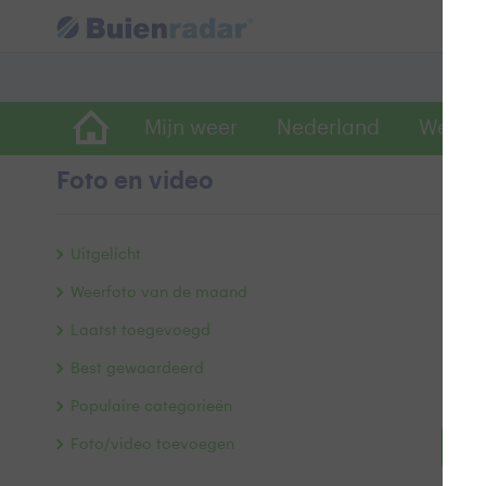
Mijn weer
Nederland
Wereld
Foto en video
Uitgelicht
Weerfoto van de maand
Laatst toegevoegd
Best gewaardeerd
Populaire categorieën
Foto/video toevoegen
Bek