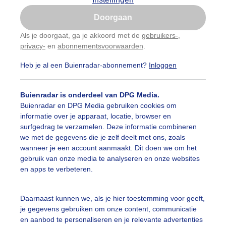
Is goed, toon de popup
Doorgaan
Nu niet, misschien later
Als je doorgaat, ga je akkoord met de
gebruikers-
,
privacy-
en
abonnementsvoorwaarden
.
Gebruik je Safari en wil je niet elke dag deze pop-up
Een moment geduld aub...
zien?
Heb je al een Buienradar-abonnement?
Inloggen
Klik
hier
om dit aan te passen
Buienradar is onderdeel van DPG Media.
uienradar
Mijn weer
Buienradar en DPG Media gebruiken cookies om
informatie over je apparaat, locatie, browser en
fsgegevens
De Bilt
surfgedrag te verzamelen. Deze informatie combineren
stelde vragen
we met de gegevens die je zelf deelt met ons, zoals
wanneer je een account aanmaakt. Dit doen we om het
t
gebruik van onze media te analyseren en onze websites
en apps te verbeteren.
elijkheid
kersvoorwaarden
Daarnaast kunnen we, als je hier toestemming voor geeft,
eren
je gegevens gebruiken om onze content, communicatie
en aanbod te personaliseren en je relevante advertenties
adar Team