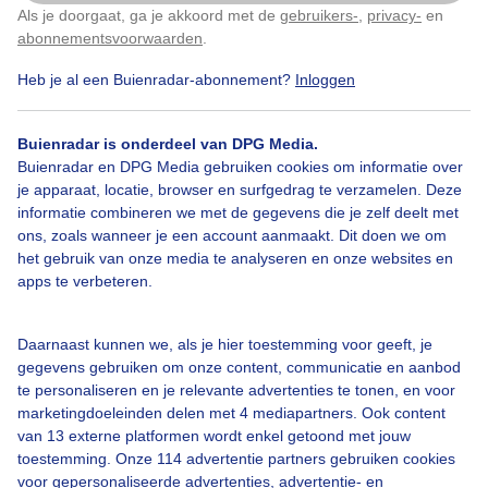
Leer fris
Als je doorgaat, ga je akkoord met de
gebruikers-
,
privacy-
en
Klik
hier
om dit aan te passen
abonnementsvoorwaarden
.
Door: Karin Klein
Gemaakt: 03-08-2025, 62x bekeken
Heb je al een Buienradar-abonnement?
Inloggen
Buienradar is onderdeel van DPG Media.
Buienradar en DPG Media gebruiken cookies om informatie over
Zon
Wolken
Wind
je apparaat, locatie, browser en surfgedrag te verzamelen. Deze
informatie combineren we met de gegevens die je zelf deelt met
ons, zoals wanneer je een account aanmaakt. Dit doen we om
Bekijk slideshow
het gebruik van onze media te analyseren en onze websites en
apps te verbeteren.
Daarnaast kunnen we, als je hier toestemming voor geeft, je
gegevens gebruiken om onze content, communicatie en aanbod
te personaliseren en je relevante advertenties te tonen, en voor
Een moment geduld aub...
marketingdoeleinden delen met 4 mediapartners. Ook content
van 13 externe platformen wordt enkel getoond met jouw
toestemming. Onze 114 advertentie partners gebruiken cookies
voor gepersonaliseerde advertenties, advertentie- en