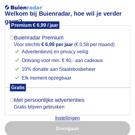
Welkom bij Buienradar, hoe wil je verder
gaan?
Premium € 6,99 / jaar
Mogen we je locatie gebruiken voor het
Beetje wind en beetje zon
weer?
Buienradar Premium
Voor slechts
€ 6,99 per jaar
(€ 0,58 per maand)
Advertentievrij en privacy veilig
Ontvang voor min. € 40,- aan cadeaus
Indien je hier nog geen akkoord op hebt gegeven,
verschijnt er zo een pop-up uit je browser waarin
10% donatie aan Staatsbosbeheer
deze toestemming gevraagd wordt.
Elk moment opzegbaar
Gratis
Is goed, toon de popup
Met persoonlijke advertenties
Gratis blijven gebruiken
Instellingen
Nu niet, misschien later
Doorgaan
Gebruik je Safari en wil je niet elke dag deze pop-up zien?