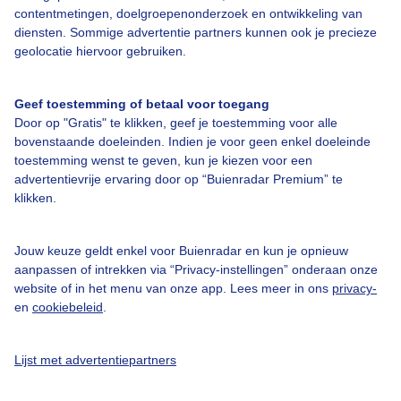
contentmetingen, doelgroepenonderzoek en ontwikkeling van
diensten. Sommige advertentie partners kunnen ook je precieze
geolocatie hiervoor gebruiken.
Over Buienradar
Geef toestemming of betaal voor toegang
Bedrijfsgegevens
Door op "Gratis" te klikken, geef je toestemming voor alle
bovenstaande doeleinden. Indien je voor geen enkel doeleinde
Veelgestelde vragen
toestemming wenst te geven, kun je kiezen voor een
Contact
advertentievrije ervaring door op “Buienradar Premium” te
klikken.
Toegankelijkheid
Gebruikersvoorwaarden
Jouw keuze geldt enkel voor Buienradar en kun je opnieuw
aanpassen of intrekken via “Privacy-instellingen” onderaan onze
Adverteren
website of in het menu van onze app. Lees meer in ons
privacy-
Buienradar Team
en
cookiebeleid
.
Privacy beleid
Lijst met advertentiepartners
Cookie beleid
Privacy instellingen