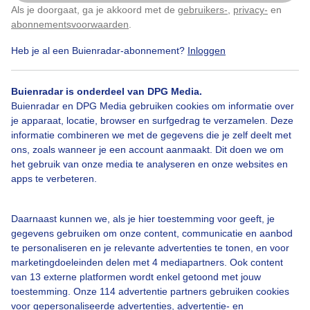
Wolken
Als je doorgaat, ga je akkoord met de
gebruikers-
,
privacy-
en
Klik
hier
om dit aan te passen
abonnementsvoorwaarden
.
Door: Karin Klein
Gemaakt: 17-05-2026, 39x bekeken
Heb je al een Buienradar-abonnement?
Inloggen
Buienradar is onderdeel van DPG Media.
Buienradar en DPG Media gebruiken cookies om informatie over
Wolken
Regen
je apparaat, locatie, browser en surfgedrag te verzamelen. Deze
informatie combineren we met de gegevens die je zelf deelt met
ons, zoals wanneer je een account aanmaakt. Dit doen we om
Bekijk slideshow
het gebruik van onze media te analyseren en onze websites en
apps te verbeteren.
Daarnaast kunnen we, als je hier toestemming voor geeft, je
gegevens gebruiken om onze content, communicatie en aanbod
te personaliseren en je relevante advertenties te tonen, en voor
Een moment geduld aub...
marketingdoeleinden delen met 4 mediapartners. Ook content
van 13 externe platformen wordt enkel getoond met jouw
toestemming. Onze 114 advertentie partners gebruiken cookies
voor gepersonaliseerde advertenties, advertentie- en