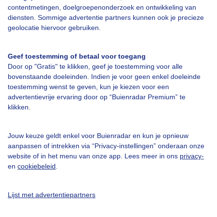
contentmetingen, doelgroepenonderzoek en ontwikkeling van
diensten. Sommige advertentie partners kunnen ook je precieze
geolocatie hiervoor gebruiken.
Over Buienradar
Geef toestemming of betaal voor toegang
Bedrijfsgegevens
Door op "Gratis" te klikken, geef je toestemming voor alle
bovenstaande doeleinden. Indien je voor geen enkel doeleinde
Veelgestelde vragen
toestemming wenst te geven, kun je kiezen voor een
Contact
advertentievrije ervaring door op “Buienradar Premium” te
klikken.
Toegankelijkheid
Gebruikersvoorwaarden
Jouw keuze geldt enkel voor Buienradar en kun je opnieuw
aanpassen of intrekken via “Privacy-instellingen” onderaan onze
Adverteren
website of in het menu van onze app. Lees meer in ons
privacy-
Buienradar Team
en
cookiebeleid
.
Privacy beleid
Lijst met advertentiepartners
Cookie beleid
Privacy instellingen