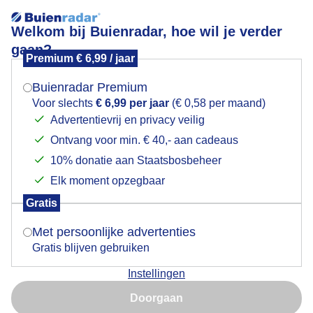
Welkom bij Buienradar, hoe wil je verder
gaan?
Premium € 6,99 / jaar
Mogen we je locatie gebruiken voor het
Aardappelen
weer?
Buienradar Premium
Voor slechts
€ 6,99 per jaar
(€ 0,58 per maand)
Advertentievrij en privacy veilig
Ontvang voor min. € 40,- aan cadeaus
Indien je hier nog geen akkoord op hebt gegeven,
verschijnt er zo een pop-up uit je browser waarin
10% donatie aan Staatsbosbeheer
deze toestemming gevraagd wordt.
Elk moment opzegbaar
Gratis
Is goed, toon de popup
Met persoonlijke advertenties
Gratis blijven gebruiken
Instellingen
Nu niet, misschien later
Doorgaan
Gebruik je Safari en wil je niet elke dag deze pop-up zien?