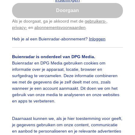
Is goed, toon de popup
ijk slideshow
Doorgaan
Nu niet, misschien later
Als je doorgaat, ga je akkoord met de
gebruikers-
,
privacy-
en
abonnementsvoorwaarden
.
Gebruik je Safari en wil je niet elke dag deze pop-up
zien?
Heb je al een Buienradar-abonnement?
Inloggen
Klik
hier
om dit aan te passen
Een moment geduld aub...
Buienradar is onderdeel van DPG Media.
Buienradar en DPG Media gebruiken cookies om
informatie over je apparaat, locatie, browser en
surfgedrag te verzamelen. Deze informatie combineren
uienradar
Mijn weer
we met de gegevens die je zelf deelt met ons, zoals
wanneer je een account aanmaakt. Dit doen we om het
fsgegevens
De Bilt
gebruik van onze media te analyseren en onze websites
en apps te verbeteren.
stelde vragen
t
Daarnaast kunnen we, als je hier toestemming voor geeft,
elijkheid
je gegevens gebruiken om onze content, communicatie
en aanbod te personaliseren en je relevante advertenties
kersvoorwaarden