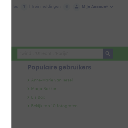
tie:
Files
| Treinmeldingen
Mijn Account
7
11
Populaire gebruikers
Anne-Marie van Iersel
Marja Bakker
Els Bax
Bekijk top 10 fotografen