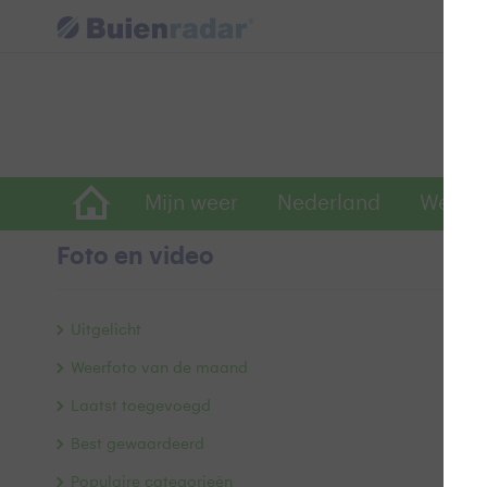
Mijn weer
Nederland
Wereld
Foto en video
Uitgelicht
Weerfoto van de maand
Laatst toegevoegd
Best gewaardeerd
Populaire categorieën