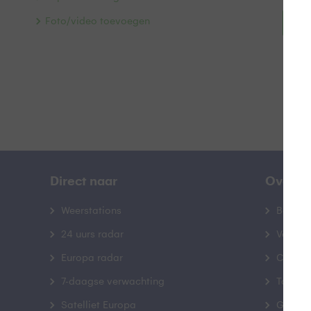
Foto/video toevoegen
Bek
Direct naar
Over B
Weerstations
Bedrij
24 uurs radar
Veelge
Europa radar
Contac
7-daagse verwachting
Toegank
Satelliet Europa
Gebrui