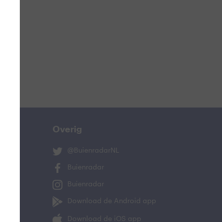
Overig
@BuienradarNL
Buienradar
Buienradar
Download de Android app
Download de iOS app