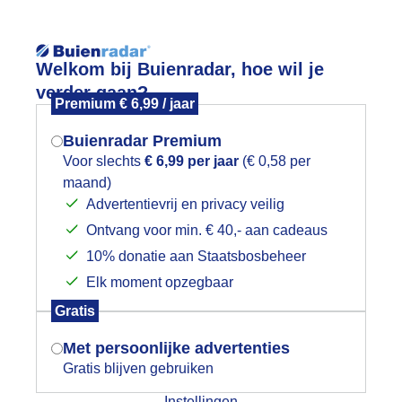
Reisinforma
Welkom bij Buienradar, hoe wil je
verder gaan?
Premium € 6,99 / jaar
Buienradar Premium
Voor slechts
€ 6,99 per jaar
(€ 0,58 per
wijd
Foto en video
Weerzine
maand)
Mogen we je locatie gebruiken voor
Advertentievrij en privacy veilig
het weer?
Ontvang voor min. € 40,- aan cadeaus
10% donatie aan Staatsbosbeheer
Elk moment opzegbaar
Indien je hier nog geen akkoord op hebt
Gratis
gegeven, verschijnt er zo een pop-up uit
je browser waarin deze toestemming
Een moment geduld aub...
Met persoonlijke advertenties
gevraagd wordt.
Gratis blijven gebruiken
Instellingen