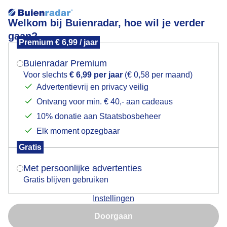
Welkom bij Buienradar, hoe wil je verder
gaan?
Premium € 6,99 / jaar
Mogen we je locatie gebruiken voor het
Prachtige zonsondergang donderdagavond bij
weer?
Vlieland
Buienradar Premium
Voor slechts
€ 6,99 per jaar
(€ 0,58 per maand)
Advertentievrij en privacy veilig
Ontvang voor min. € 40,- aan cadeaus
Indien je hier nog geen akkoord op hebt gegeven,
verschijnt er zo een pop-up uit je browser waarin
10% donatie aan Staatsbosbeheer
deze toestemming gevraagd wordt.
Elk moment opzegbaar
Gratis
Is goed, toon de popup
Met persoonlijke advertenties
Donderdagavond was er een prachtige
Gratis blijven gebruiken
zonsondergang boven de noordzee te zien
Instellingen
Nu niet, misschien later
Door: Arnout Bolt
Gemaakt: 10-07-2025, 23x bekeken
Doorgaan
Gebruik je Safari en wil je niet elke dag deze pop-up zien?