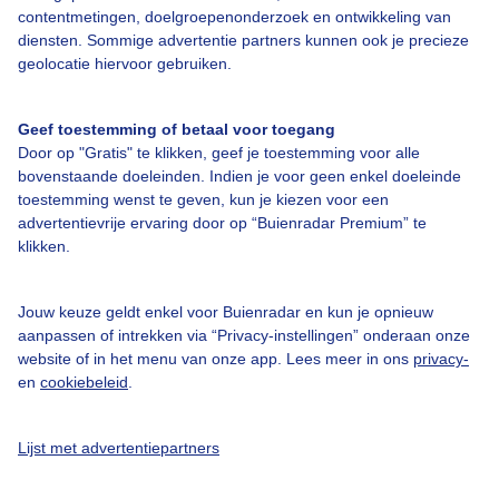
contentmetingen, doelgroepenonderzoek en ontwikkeling van
diensten. Sommige advertentie partners kunnen ook je precieze
Bedrijfsgegevens
geolocatie hiervoor gebruiken.
Veelgestelde vragen
Geef toestemming of betaal voor toegang
Contact
Door op "Gratis" te klikken, geef je toestemming voor alle
Toegankelijkheid
bovenstaande doeleinden. Indien je voor geen enkel doeleinde
toestemming wenst te geven, kun je kiezen voor een
Gebruikersvoorwaarden
advertentievrije ervaring door op “Buienradar Premium” te
klikken.
Adverteren
Buienradar Team
Jouw keuze geldt enkel voor Buienradar en kun je opnieuw
Privacy beleid
aanpassen of intrekken via “Privacy-instellingen” onderaan onze
website of in het menu van onze app. Lees meer in ons
privacy-
Cookie beleid
en
cookiebeleid
.
Privacy instellingen
Gratis weerdata
Lijst met advertentiepartners
@BuienradarNL