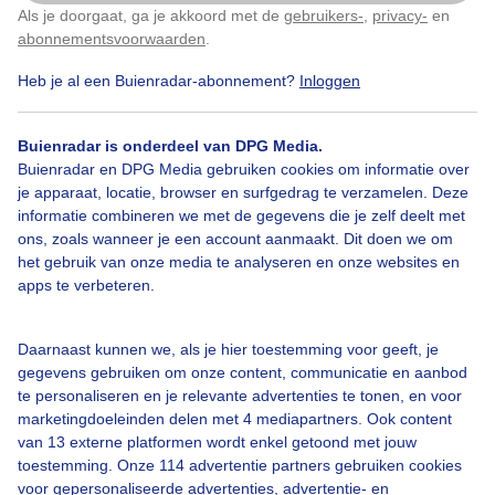
Als je doorgaat, ga je akkoord met de
gebruikers-
,
privacy-
en
Klik
hier
om dit aan te passen
abonnementsvoorwaarden
.
Heb je al een Buienradar-abonnement?
Inloggen
#zee
Zon
Zonsondergang
Buienradar is onderdeel van DPG Media.
Buienradar en DPG Media gebruiken cookies om informatie over
Bekijk slideshow
je apparaat, locatie, browser en surfgedrag te verzamelen. Deze
informatie combineren we met de gegevens die je zelf deelt met
ons, zoals wanneer je een account aanmaakt. Dit doen we om
het gebruik van onze media te analyseren en onze websites en
apps te verbeteren.
Een moment geduld aub...
Daarnaast kunnen we, als je hier toestemming voor geeft, je
gegevens gebruiken om onze content, communicatie en aanbod
te personaliseren en je relevante advertenties te tonen, en voor
marketingdoeleinden delen met 4 mediapartners. Ook content
van 13 externe platformen wordt enkel getoond met jouw
toestemming. Onze 114 advertentie partners gebruiken cookies
Over Buienradar
voor gepersonaliseerde advertenties, advertentie- en