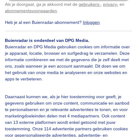
Als je doorgaat, ga je akkoord met de
gebruikers-
,
privacy-
en
Klik
hier
om dit aan te passen
abonnementsvoorwaarden
.
Heb je al een Buienradar-abonnement?
Inloggen
Smeren
Uv7
Zon
Buienradar is onderdeel van DPG Media.
Buienradar en DPG Media gebruiken cookies om informatie over
Bekijk slideshow
je apparaat, locatie, browser en surfgedrag te verzamelen. Deze
informatie combineren we met de gegevens die je zelf deelt met
ons, zoals wanneer je een account aanmaakt. Dit doen we om
het gebruik van onze media te analyseren en onze websites en
apps te verbeteren.
Een moment geduld aub...
Daarnaast kunnen we, als je hier toestemming voor geeft, je
gegevens gebruiken om onze content, communicatie en aanbod
te personaliseren en je relevante advertenties te tonen, en voor
marketingdoeleinden delen met 4 mediapartners. Ook content
van 13 externe platformen wordt enkel getoond met jouw
toestemming. Onze 114 advertentie partners gebruiken cookies
voor gepersonaliseerde advertenties, advertentie- en
Over Buienradar