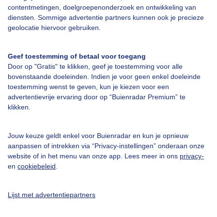
contentmetingen, doelgroepenonderzoek en ontwikkeling van
diensten. Sommige advertentie partners kunnen ook je precieze
Bedrijfsgegevens
geolocatie hiervoor gebruiken.
Veelgestelde vragen
Geef toestemming of betaal voor toegang
Contact
Door op "Gratis" te klikken, geef je toestemming voor alle
Toegankelijkheid
bovenstaande doeleinden. Indien je voor geen enkel doeleinde
toestemming wenst te geven, kun je kiezen voor een
Gebruikersvoorwaarden
advertentievrije ervaring door op “Buienradar Premium” te
klikken.
Adverteren
Buienradar Team
Jouw keuze geldt enkel voor Buienradar en kun je opnieuw
Privacy beleid
aanpassen of intrekken via “Privacy-instellingen” onderaan onze
website of in het menu van onze app. Lees meer in ons
privacy-
Cookie beleid
en
cookiebeleid
.
Privacy instellingen
Gratis weerdata
Lijst met advertentiepartners
@BuienradarNL