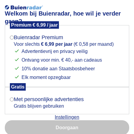
Welkom bij Buienradar, hoe wil je verder
gaan?
Premium € 6,99 / jaar
Mogen we je locatie gebruiken voor het
Smeren uv 7
weer?
Buienradar Premium
Voor slechts
€ 6,99 per jaar
(€ 0,58 per maand)
Advertentievrij en privacy veilig
Ontvang voor min. € 40,- aan cadeaus
Indien je hier nog geen akkoord op hebt gegeven,
verschijnt er zo een pop-up uit je browser waarin
10% donatie aan Staatsbosbeheer
deze toestemming gevraagd wordt.
Elk moment opzegbaar
Gratis
Is goed, toon de popup
Met persoonlijke advertenties
Gratis blijven gebruiken
Pittig zonnetje
Instellingen
Nu niet, misschien later
Door: Janneke Middendorp
Gemaakt: 12-06-2025, 63x bekeken
Doorgaan
Gebruik je Safari en wil je niet elke dag deze pop-up zien?