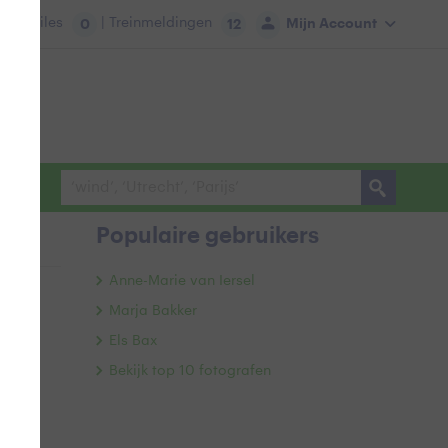
tie:
Files
| Treinmeldingen
Mijn Account
0
12
Populaire gebruikers
Anne-Marie van Iersel
Marja Bakker
Els Bax
Bekijk top 10 fotografen