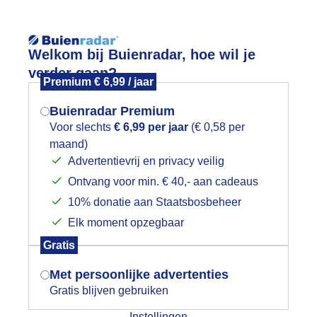
Reisinforma
Welkom bij Buienradar, hoe wil je
verder gaan?
Premium € 6,99 / jaar
Buienradar Premium
Voor slechts
€ 6,99 per jaar
(€ 0,58 per
wijd
Foto en video
Weerzine
maand)
Mogen we je locatie gebruiken voor
Advertentievrij en privacy veilig
het weer?
Ontvang voor min. € 40,- aan cadeaus
10% donatie aan Staatsbosbeheer
Elk moment opzegbaar
Indien je hier nog geen akkoord op hebt
Gratis
gegeven, verschijnt er zo een pop-up uit
je browser waarin deze toestemming
Een moment geduld aub...
Met persoonlijke advertenties
gevraagd wordt.
Gratis blijven gebruiken
Instellingen