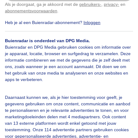
Als je doorgaat, ga je akkoord met de
gebruikers-
,
privacy-
en
Klik
hier
om dit aan te passen
abonnementsvoorwaarden
.
Heb je al een Buienradar-abonnement?
Inloggen
Suppen
Record
Genieten
Zon
Buienradar is onderdeel van DPG Media.
Buienradar en DPG Media gebruiken cookies om informatie over
Bekijk slideshow
je apparaat, locatie, browser en surfgedrag te verzamelen. Deze
informatie combineren we met de gegevens die je zelf deelt met
ons, zoals wanneer je een account aanmaakt. Dit doen we om
het gebruik van onze media te analyseren en onze websites en
apps te verbeteren.
Een moment geduld aub...
Daarnaast kunnen we, als je hier toestemming voor geeft, je
gegevens gebruiken om onze content, communicatie en aanbod
te personaliseren en je relevante advertenties te tonen, en voor
marketingdoeleinden delen met 4 mediapartners. Ook content
van 13 externe platformen wordt enkel getoond met jouw
toestemming. Onze 114 advertentie partners gebruiken cookies
voor gepersonaliseerde advertenties, advertentie- en