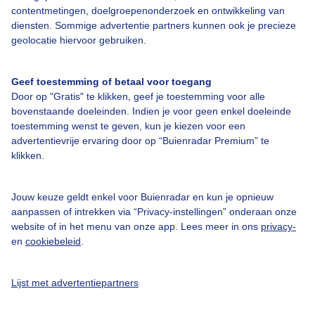
Over Buienradar
contentmetingen, doelgroepenonderzoek en ontwikkeling van
diensten. Sommige advertentie partners kunnen ook je precieze
geolocatie hiervoor gebruiken.
Bedrijfsgegevens
Veelgestelde vragen
Geef toestemming of betaal voor toegang
Contact
Door op "Gratis" te klikken, geef je toestemming voor alle
bovenstaande doeleinden. Indien je voor geen enkel doeleinde
Toegankelijkheid
toestemming wenst te geven, kun je kiezen voor een
Gebruikersvoorwaarden
advertentievrije ervaring door op “Buienradar Premium” te
klikken.
Adverteren
Buienradar Team
Jouw keuze geldt enkel voor Buienradar en kun je opnieuw
Privacy beleid
aanpassen of intrekken via “Privacy-instellingen” onderaan onze
website of in het menu van onze app. Lees meer in ons
privacy-
Cookie beleid
en
cookiebeleid
.
Privacy instellingen
Lijst met advertentiepartners
Gratis weerdata