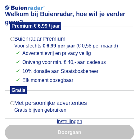
Welkom bij Buienradar, hoe wil je verder
gaan?
Premium € 6,99 / jaar
Mogen we je locatie gebruiken voor het
PEDDELEN OP VLAKKE NOORDZEE
weer?
Buienradar Premium
Voor slechts
€ 6,99 per jaar
(€ 0,58 per maand)
Advertentievrij en privacy veilig
Ontvang voor min. € 40,- aan cadeaus
Indien je hier nog geen akkoord op hebt gegeven,
verschijnt er zo een pop-up uit je browser waarin
10% donatie aan Staatsbosbeheer
deze toestemming gevraagd wordt.
Elk moment opzegbaar
Gratis
Is goed, toon de popup
Met persoonlijke advertenties
Gratis blijven gebruiken
PEDDELEN OP VLAKKE NOORDZEE
Instellingen
Nu niet, misschien later
Doorgaan
Door: Johan Westra
Gemaakt: 13-11-2022, 426x bekeken
Gebruik je Safari en wil je niet elke dag deze pop-up zien?