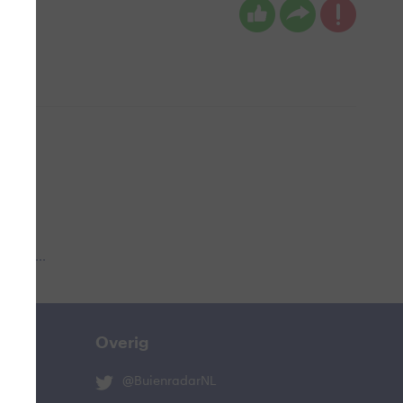
 aub...
Overig
@BuienradarNL