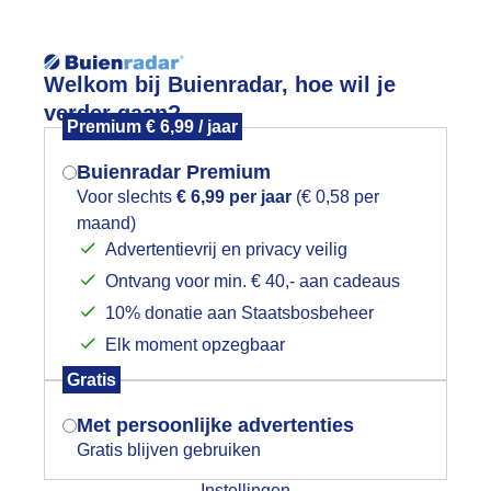
Reisinforma
Welkom bij Buienradar, hoe wil je
verder gaan?
Premium € 6,99 / jaar
Buienradar Premium
Voor slechts
€ 6,99 per jaar
(€ 0,58 per
Lees meer.
maand)
Mogen we je locatie gebruiken voor
Advertentievrij en privacy veilig
wijd
Foto en video
Weerzine
het weer?
Ontvang voor min. € 40,- aan cadeaus
10% donatie aan Staatsbosbeheer
Zoeken in 
Elk moment opzegbaar
Indien je hier nog geen akkoord op hebt
and is verzadigd
Gratis
gegeven, verschijnt er zo een pop-up uit
je browser waarin deze toestemming
Met persoonlijke advertenties
gevraagd wordt.
Gratis blijven gebruiken
Instellingen