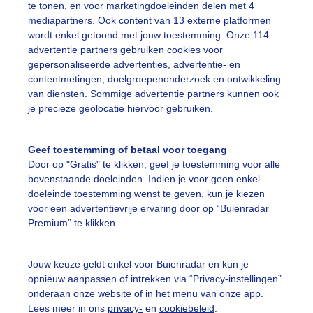
te tonen, en voor marketingdoeleinden delen met 4
r: Gijs Bastianen
Gemaakt: 01-01-2022, 338x bekeken
mediapartners. Ook content van 13 externe platformen
wordt enkel getoond met jouw toestemming. Onze 114
advertentie partners gebruiken cookies voor
on
Natuur
Wolken
gepersonaliseerde advertenties, advertentie- en
contentmetingen, doelgroepenonderzoek en ontwikkeling
van diensten. Sommige advertentie partners kunnen ook
ekijk slideshow
je precieze geolocatie hiervoor gebruiken.
Geef toestemming of betaal voor toegang
Door op "Gratis" te klikken, geef je toestemming voor alle
bovenstaande doeleinden. Indien je voor geen enkel
doeleinde toestemming wenst te geven, kun je kiezen
Een moment geduld
voor een advertentievrije ervaring door op “Buienradar
Premium” te klikken.
Jouw keuze geldt enkel voor Buienradar en kun je
uienradar
Mijn weer
opnieuw aanpassen of intrekken via “Privacy-instellingen”
onderaan onze website of in het menu van onze app.
fsgegevens
De Bilt
Lees meer in ons
privacy-
en
cookiebeleid
.