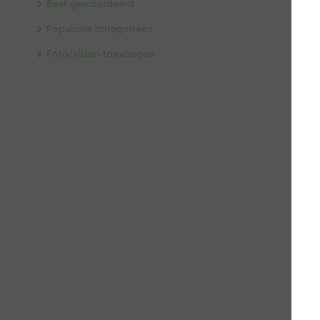
Best gewaardeerd
Populaire categorieën
Foto/video toevoegen
Ov