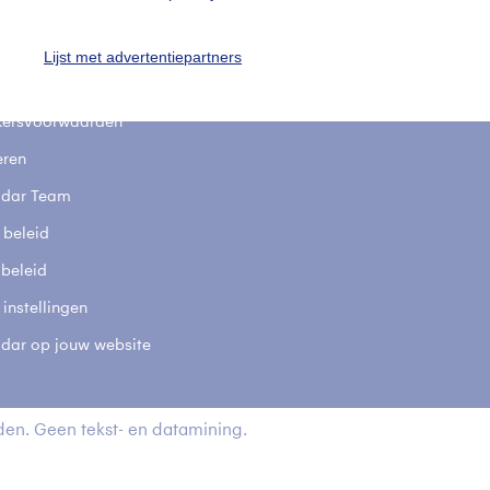
stelde vragen
t
Lijst met advertentiepartners
elijkheid
kersvoorwaarden
eren
adar Team
 beleid
 beleid
 instellingen
adar op jouw website
en. Geen tekst- en datamining.