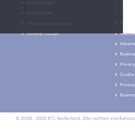
24 uurs radar
Veelge
Europa radar
Contac
7-daagse verwachting
Toegank
Satelliet Europa
Gebrui
Advert
Buienr
Privacy
Cookie
Privacy
Buienr
© 2006 - 2026 RTL Nederland. Alle rechten voorbehoud