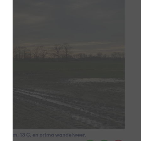
. Warm, 13 C, en prima wandelweer.