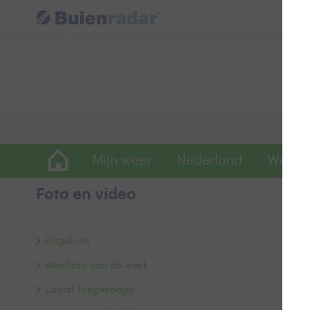
Mijn weer
Nederland
Wereld
Foto en video
L
Uitgelicht
Weerfoto van de week
Laatst toegevoegd