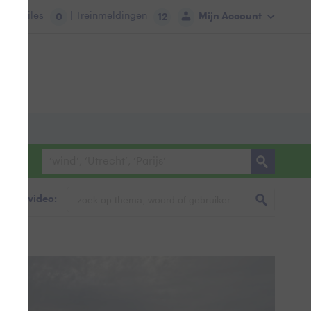
tie:
Files
| Treinmeldingen
Mijn Account
0
12
foto & video: