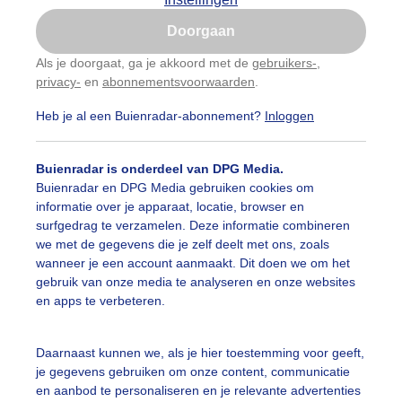
Is goed, toon de popup
Doorgaan
Nu niet, misschien later
Als je doorgaat, ga je akkoord met de
gebruikers-
,
privacy-
en
abonnementsvoorwaarden
.
Gebruik je Safari en wil je niet elke dag deze pop-up
zien?
Heb je al een Buienradar-abonnement?
Inloggen
Klik
hier
om dit aan te passen
Buienradar is onderdeel van DPG Media.
Buienradar en DPG Media gebruiken cookies om
informatie over je apparaat, locatie, browser en
surfgedrag te verzamelen. Deze informatie combineren
we met de gegevens die je zelf deelt met ons, zoals
wanneer je een account aanmaakt. Dit doen we om het
gebruik van onze media te analyseren en onze websites
en apps te verbeteren.
Daarnaast kunnen we, als je hier toestemming voor geeft,
je gegevens gebruiken om onze content, communicatie
erwegend bewolkt met hier en daar wat ruimte voor de zon
en aanbod te personaliseren en je relevante advertenties