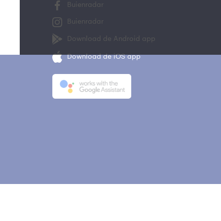
Buienradar
Buienradar
Download de Android app
Download de iOS app