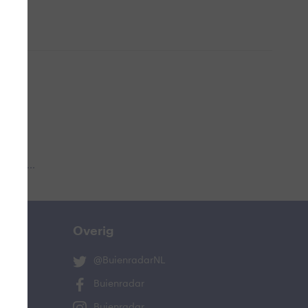
 aub...
Overig
@BuienradarNL
Buienradar
Buienradar