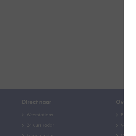
Z
B
Direct naar
Over B
Weerstations
Bedrij
24 uurs radar
Veelge
Europa radar
Contac