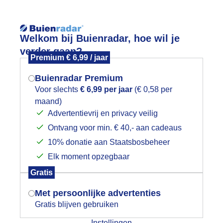
Reisinforma
Welkom bij Buienradar, hoe wil je
verder gaan?
Premium € 6,99 / jaar
Buienradar Premium
Voor slechts
€ 6,99 per jaar
(€ 0,58 per
wijd
Foto en video
Weerzine
maand)
Mogen we je locatie gebruiken voor
Advertentievrij en privacy veilig
het weer?
Zoeken in 
Ontvang voor min. € 40,- aan cadeaus
10% donatie aan Staatsbosbeheer
rulwolk
Elk moment opzegbaar
Indien je hier nog geen akkoord op hebt
Gratis
gegeven, verschijnt er zo een pop-up uit
je browser waarin deze toestemming
Met persoonlijke advertenties
gevraagd wordt.
Gratis blijven gebruiken
Instellingen