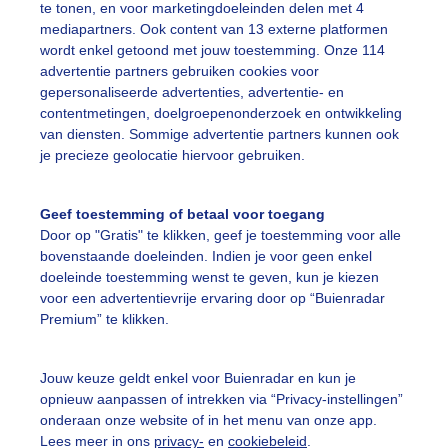
te tonen, en voor marketingdoeleinden delen met 4
mediapartners. Ook content van 13 externe platformen
on
Natuur
Wolken
wordt enkel getoond met jouw toestemming. Onze 114
advertentie partners gebruiken cookies voor
gepersonaliseerde advertenties, advertentie- en
ekijk slideshow
contentmetingen, doelgroepenonderzoek en ontwikkeling
van diensten. Sommige advertentie partners kunnen ook
je precieze geolocatie hiervoor gebruiken.
Geef toestemming of betaal voor toegang
Door op "Gratis" te klikken, geef je toestemming voor alle
Een moment geduld
bovenstaande doeleinden. Indien je voor geen enkel
doeleinde toestemming wenst te geven, kun je kiezen
voor een advertentievrije ervaring door op “Buienradar
Premium” te klikken.
uienradar
Mijn weer
Jouw keuze geldt enkel voor Buienradar en kun je
fsgegevens
De Bilt
opnieuw aanpassen of intrekken via “Privacy-instellingen”
stelde vragen
onderaan onze website of in het menu van onze app.
Lees meer in ons
privacy-
en
cookiebeleid
.
t