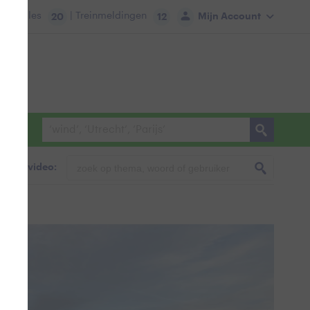
tie:
Files
| Treinmeldingen
Mijn Account
20
12
foto & video: