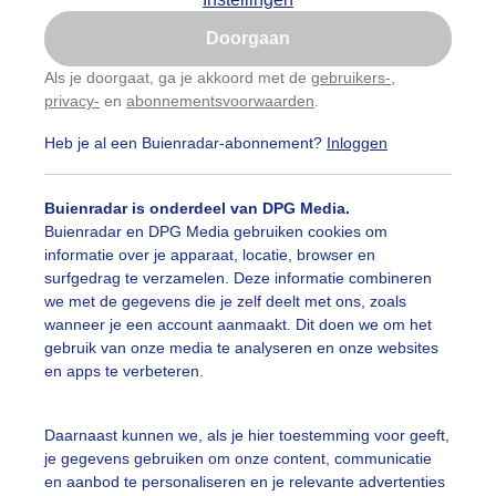
Is goed, toon de popup
Doorgaan
Nu niet, misschien later
Als je doorgaat, ga je akkoord met de
gebruikers-
,
privacy-
en
abonnementsvoorwaarden
.
Gebruik je Safari en wil je niet elke dag deze pop-up
zien?
Heb je al een Buienradar-abonnement?
Inloggen
Klik
hier
om dit aan te passen
Buienradar is onderdeel van DPG Media.
Buienradar en DPG Media gebruiken cookies om
informatie over je apparaat, locatie, browser en
surfgedrag te verzamelen. Deze informatie combineren
we met de gegevens die je zelf deelt met ons, zoals
wanneer je een account aanmaakt. Dit doen we om het
gebruik van onze media te analyseren en onze websites
en apps te verbeteren.
erwegend bewolkt met hier en daar wat ruimte voor de zon
Daarnaast kunnen we, als je hier toestemming voor geeft,
je gegevens gebruiken om onze content, communicatie
r: Gijs Bastianen
Gemaakt: 01-01-2022, 481x bekeken
en aanbod te personaliseren en je relevante advertenties