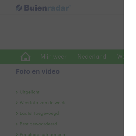
Mijn weer
Nederland
Wereld
Foto en video
K
Uitgelicht
Weerfoto van de week
Laatst toegevoegd
Best gewaardeerd
Populaire categorieën