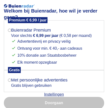
Welkom bij Buienradar, hoe wil je verder
gaan?
Premium € 6,99 / jaar
Mogen we je locatie gebruiken voor het
Brugdek moet weer natgehouden worden.
weer?
Buienradar Premium
Voor slechts
€ 6,99 per jaar
(€ 0,58 per maand)
Advertentievrij en privacy veilig
Ontvang voor min. € 40,- aan cadeaus
Indien je hier nog geen akkoord op hebt gegeven,
verschijnt er zo een pop-up uit je browser waarin
10% donatie aan Staatsbosbeheer
deze toestemming gevraagd wordt.
Elk moment opzegbaar
Gratis
Is goed, toon de popup
Met persoonlijke advertenties
Gratis blijven gebruiken
Instellingen
Nu niet, misschien later
Van de Koudekerksebrug.
Doorgaan
Gebruik je Safari en wil je niet elke dag deze pop-up zien?