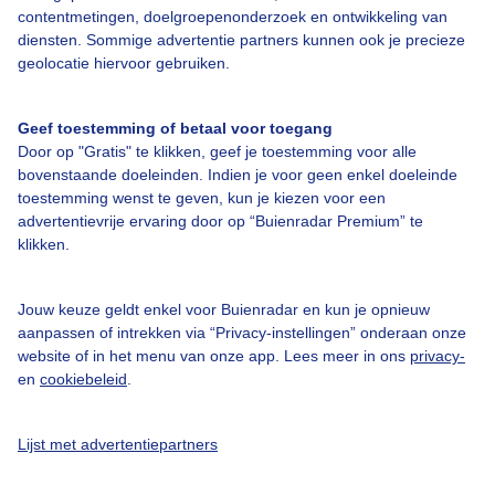
contentmetingen, doelgroepenonderzoek en ontwikkeling van
diensten. Sommige advertentie partners kunnen ook je precieze
Over Buienradar
geolocatie hiervoor gebruiken.
Bedrijfsgegevens
Geef toestemming of betaal voor toegang
Veelgestelde vragen
Door op "Gratis" te klikken, geef je toestemming voor alle
bovenstaande doeleinden. Indien je voor geen enkel doeleinde
Contact
toestemming wenst te geven, kun je kiezen voor een
Toegankelijkheid
advertentievrije ervaring door op “Buienradar Premium” te
klikken.
Gebruikersvoorwaarden
Adverteren
Jouw keuze geldt enkel voor Buienradar en kun je opnieuw
aanpassen of intrekken via “Privacy-instellingen” onderaan onze
Buienradar Team
website of in het menu van onze app. Lees meer in ons
privacy-
Privacy beleid
en
cookiebeleid
.
Cookie beleid
Lijst met advertentiepartners
Privacy instellingen
Gratis weerdata